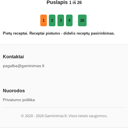
Puslapis
1 iš 26
1
2
3
4
26
...
Pietų receptai. Receptai pietums - didelis receptų pasirinkimas.
Kontaktai
pagalba@gaminimas.lt
Nuorodos
Privatumo politika
© 2020 -
2026
Gaminimas.lt. Visos teisės saugomos.