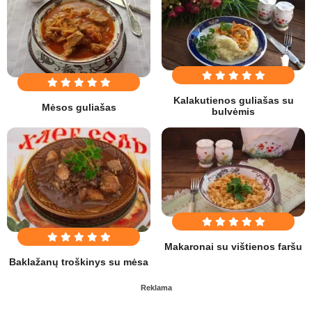
Kalakutienos guliašas su
Mėsos guliašas
bulvėmis
Makaronai su vištienos faršu
Baklažanų troškinys su mėsa
Reklama