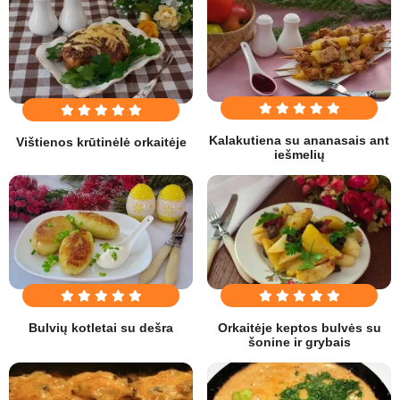
Kalakutiena su ananasais ant
Vištienos krūtinėlė orkaitėje
iešmelių
Orkaitėje keptos bulvės su
Bulvių kotletai su dešra
šonine ir grybais