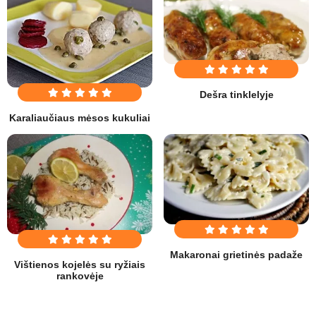
Dešra tinklelyje
Karaliaučiaus mėsos kukuliai
Makaronai grietinės padaže
Vištienos kojelės su ryžiais
rankovėje