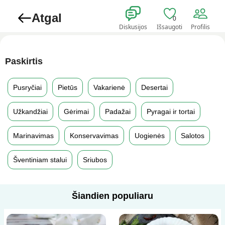
Atgal
0
Diskusijos
Išsaugoti
Profilis
Paskirtis
Pusryčiai
Pietūs
Vakarienė
Desertai
Užkandžiai
Gėrimai
Padažai
Pyragai ir tortai
Marinavimas
Konservavimas
Uogienės
Salotos
Šventiniam stalui
Sriubos
Šiandien populiaru