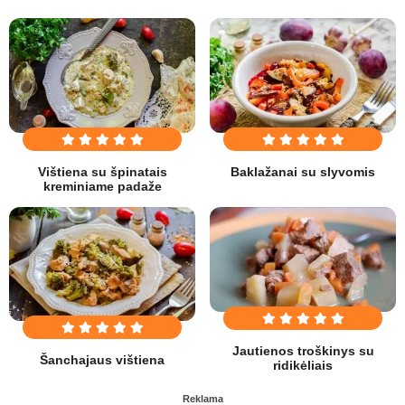
Vištiena su špinatais
Baklažanai su slyvomis
kreminiame padaže
Jautienos troškinys su
Šanchajaus vištiena
ridikėliais
Reklama