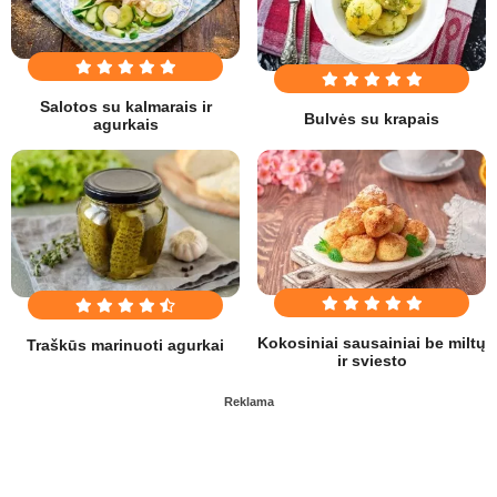
Salotos su kalmarais ir
Bulvės su krapais
agurkais
Kokosiniai sausainiai be miltų
Traškūs marinuoti agurkai
ir sviesto
Reklama