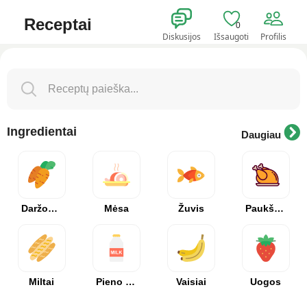
Receptai
0
Diskusijos
Išsaugoti
Profilis
Ingredientai
Daugiau
Daržovės
Mėsa
Žuvis
Paukštiena
Miltai
Pieno produktai
Vaisiai
Uogos