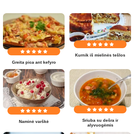
Kurnik iš mielinės tešlos
Greita pica ant kefyro
Sriuba su dešra ir
Naminė varškė
alyvuogėmis