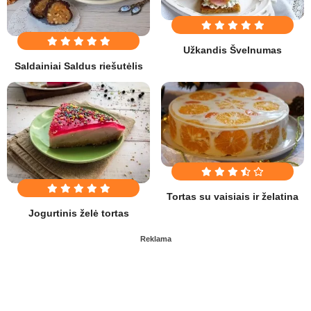
Užkandis Švelnumas
Saldainiai Saldus riešutėlis
Tortas su vaisiais ir želatina
Jogurtinis želė tortas
Reklama