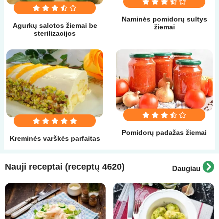
Naminės pomidorų sultys
Agurkų salotos žiemai be
žiemai
sterilizacijos
Pomidorų padažas žiemai
Kreminės varškės parfaitas
Nauji receptai (receptų 4620)
Daugiau