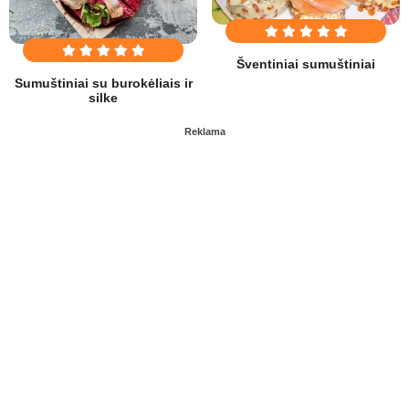
Šventiniai sumuštiniai
Sumuštiniai su burokėliais ir
silke
Reklama