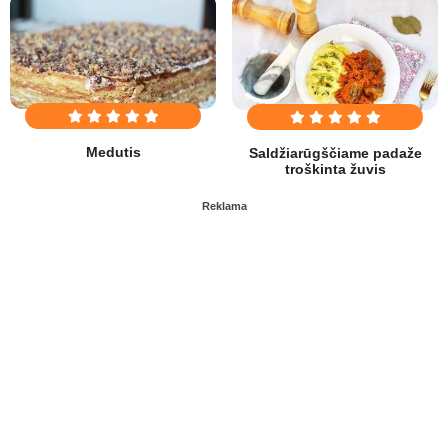
Medutis
Saldžiarūgščiame padaže
troškinta žuvis
Reklama