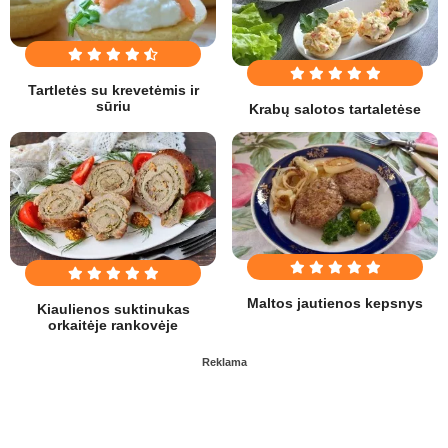
Tartletės su krevetėmis ir
sūriu
Krabų salotos tartaletėse
Maltos jautienos kepsnys
Kiaulienos suktinukas
orkaitėje rankovėje
Reklama