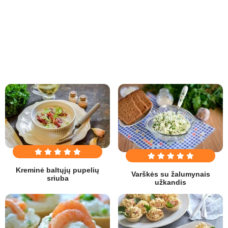
Kreminė baltųjų pupelių
Varškės su žalumynais
sriuba
užkandis