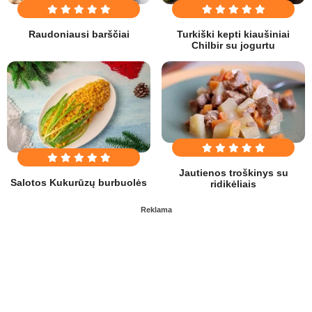
Raudoniausi barščiai
Turkiški kepti kiaušiniai
Chilbir su jogurtu
Jautienos troškinys su
Salotos Kukurūzų burbuolės
ridikėliais
Reklama