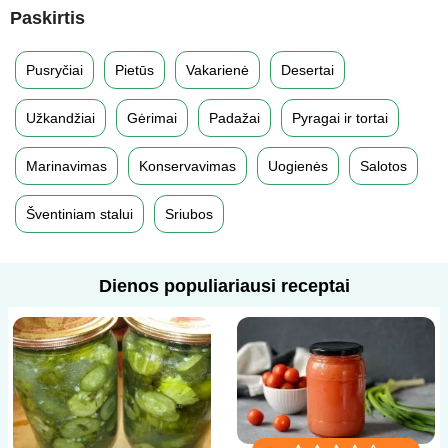
Paskirtis
Pusryčiai
Pietūs
Vakarienė
Desertai
Užkandžiai
Gėrimai
Padažai
Pyragai ir tortai
Marinavimas
Konservavimas
Uogienės
Salotos
Šventiniam stalui
Sriubos
Dienos populiariausi receptai