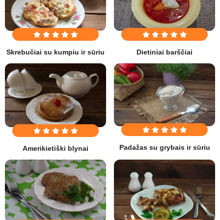
Skrebučiai su kumpiu ir sūriu
Dietiniai barščiai
Padažas su grybais ir sūriu
Amerikietiški blynai