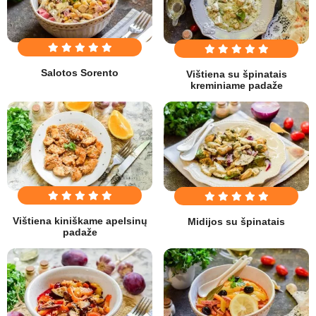
Salotos Sorento
Vištiena su špinatais
kreminiame padaže
Vištiena kiniškame apelsinų
Midijos su špinatais
padaže