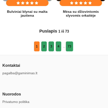
Bulviniai blynai su malta
Mėsa su džiovintomis
jautiena
slyvomis orkaitėje
Puslapis
1 iš 73
1
2
3
4
73
...
Kontaktai
pagalba@gaminimas.lt
Nuorodos
Privatumo politika