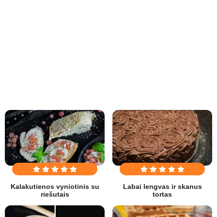
Kalakutienos vyniotinis su
Labai lengvas ir skanus
riešutais
tortas