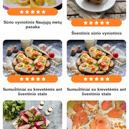
Sūrio vyniotinis Naujųjų metų
pasaka
Šventinis sūrio vyniotinis
Sumuštiniai su krevetėmis ant
Sumuštiniai su krevetėmis ant
šventinio stalo
šventinio stalo