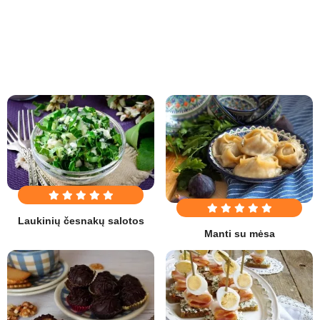
Laukinių česnakų salotos
Manti su mėsa