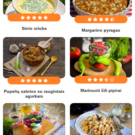
Sūrio sriuba
Margarino pyragas
Marinuoti čili pipirai
Pupelių salotos su raugintais
agurkais