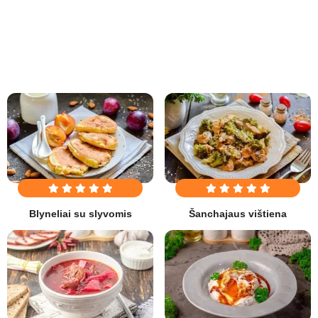
Blyneliai su slyvomis
Šanchajaus vištiena