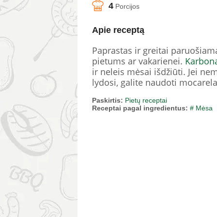
4
Porcijos
Apie receptą
Paprastas ir greitai paruošiama
pietums ar vakarienei.
Karbon
ir neleis mėsai išdžiūti. Jei ne
lydosi, galite naudoti mocarela
Paskirtis:
Pietų receptai
Receptai pagal ingredientus:
# Mėsa