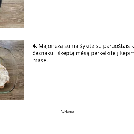
4.
Majonezą sumaišykite su paruoštais kr
česnaku. Iškeptą mėsą perkelkite į kepim
mase.
Reklama