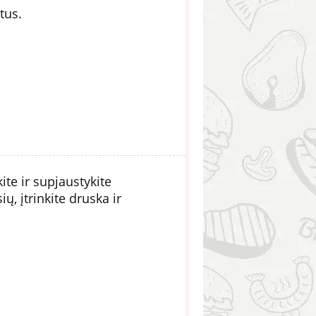
tus.
te ir supjaustykite
ų, įtrinkite druska ir