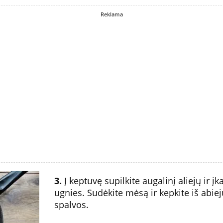
Reklama
3.
Į keptuvę supilkite augalinį aliejų ir įka
ugnies. Sudėkite mėsą ir kepkite iš abie
spalvos.