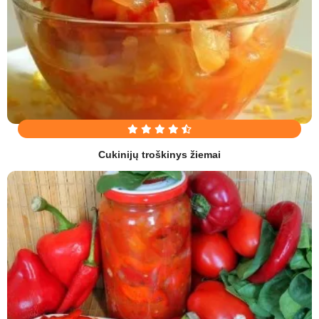
Cukinijų troškinys žiemai