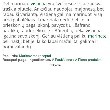
Dėl marinato
vištiena
yra švelnesnė ir su rausvai
traškia plutele. Anksčiau naudojau majonezą, bet
radau šį variantą. Vištieną galima marinuoti visą
arba gabalėliais. Į marinatą dedu bet kokių
prieskonių pagal skonį, pavyzdžiui, šafrano,
baziliko, raudonėlio ir kt. Būtent jų dėka vištiena
įgauna savo skonį. Geriau vištieną palikti
marinate
per naktį, bet jei laiko labai mažai, tai galima ir
porai valandų.
Paskirtis:
Marinavimo receptai
Receptai pagal ingredientus:
# Paukštiena
/
# Pieno produktai
Reklama