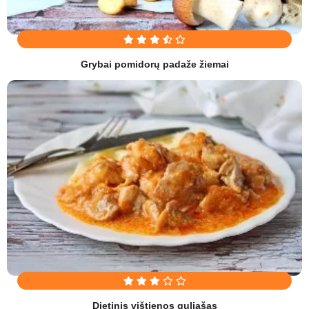
Grybai pomidorų padaže žiemai
Dietinis vištienos guliašas