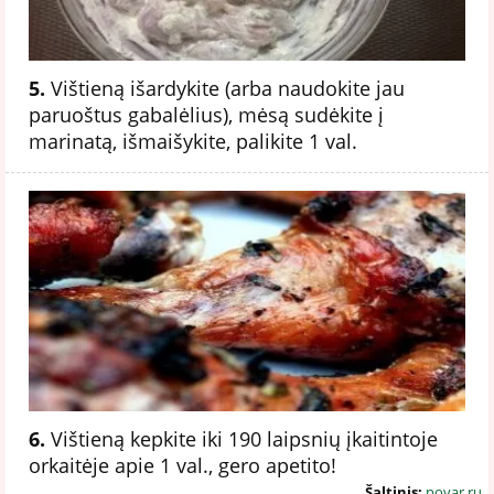
5.
Vištieną išardykite (arba naudokite jau
paruoštus gabalėlius), mėsą sudėkite į
marinatą, išmaišykite, palikite 1 val.
6.
Vištieną kepkite iki 190 laipsnių įkaitintoje
orkaitėje apie 1 val., gero apetito!
Šaltinis:
povar.ru