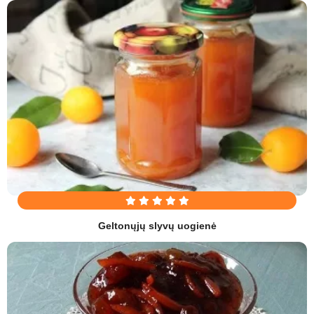
Geltonųjų slyvų uogienė