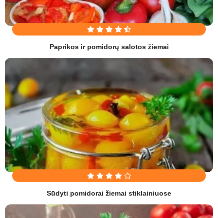
Paprikos ir pomidorų salotos žiemai
Sūdyti pomidorai žiemai stiklainiuose