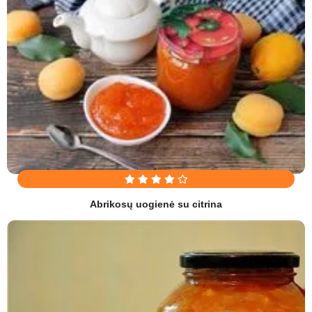
Abrikosų uogienė su citrina