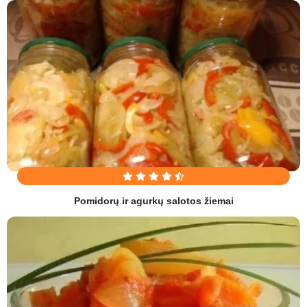
Pomidorų ir agurkų salotos žiemai