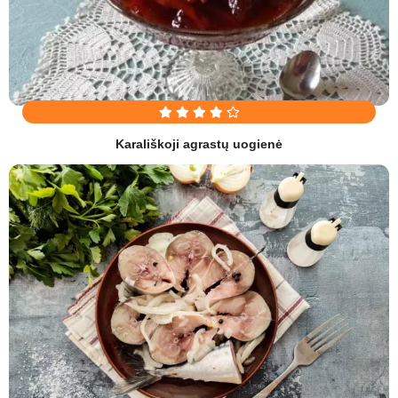
Karališkoji agrastų uogienė