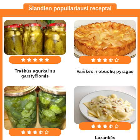
Šiandien populiariausi receptai
Traškūs agurkai su
Varškės ir obuolių pyragas
garstyčiomis
Lazankės