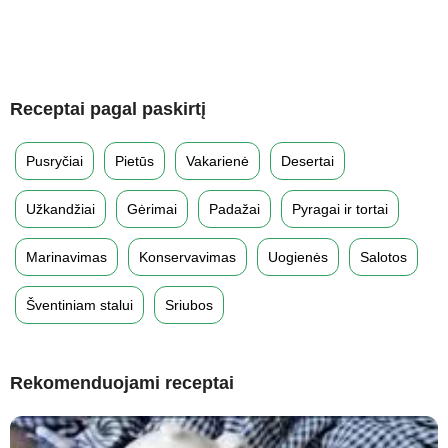
Receptai pagal paskirtį
Pusryčiai
Pietūs
Vakarienė
Desertai
Užkandžiai
Gėrimai
Padažai
Pyragai ir tortai
Marinavimas
Konservavimas
Uogienės
Salotos
Šventiniam stalui
Sriubos
Rekomenduojami receptai