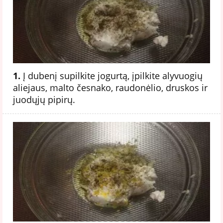
1.
Į dubenį supilkite jogurtą, įpilkite alyvuogių
aliejaus, malto česnako, raudonėlio, druskos ir
juodųjų pipirų.