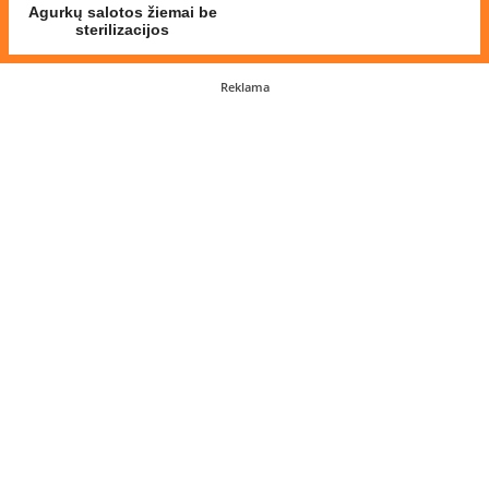
Agurkų salotos žiemai be
sterilizacijos
Reklama