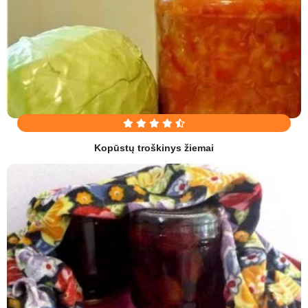
Kopūstų troškinys žiemai