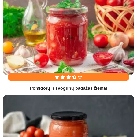
Pomidorų ir svogūnų padažas žiemai