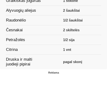
Graikiškas jogurtas
1 stiklinė
Alyvuogių aliejus
2 šaukštai
Raudonėlio
1/2 šaukštai
Česnakai
2 skiltelės
Petražolės
1/2 sija
Citrina
1 vnt
Druska ir malti
pagal skonį
juodieji pipirai
Reklama