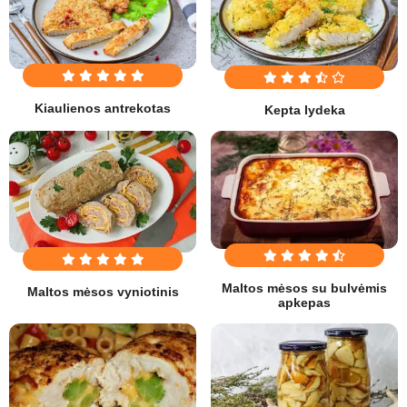
Kiaulienos antrekotas
Kepta lydeka
Maltos mėsos su bulvėmis
Maltos mėsos vyniotinis
apkepas