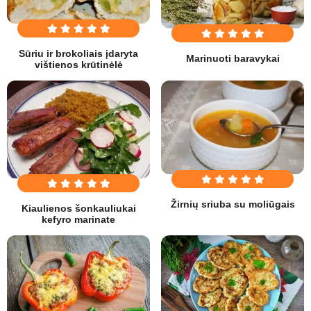
Sūriu ir brokoliais įdaryta
Marinuoti baravykai
vištienos krūtinėlė
Žirnių sriuba su moliūgais
Kiaulienos šonkauliukai
kefyro marinate