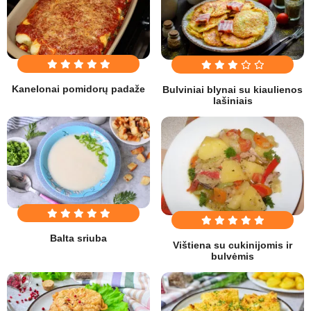
Kanelonai pomidorų padaže
Bulviniai blynai su kiaulienos
lašiniais
Balta sriuba
Vištiena su cukinijomis ir
bulvėmis