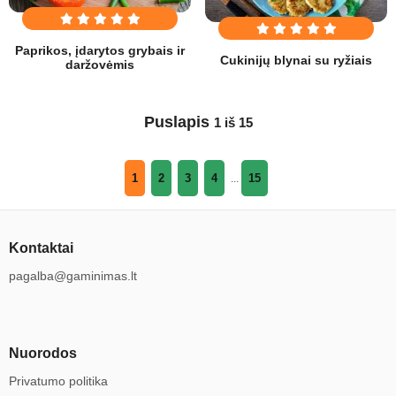
Paprikos, įdarytos grybais ir
Cukinijų blynai su ryžiais
daržovėmis
Puslapis
1 iš 15
1
2
3
4
15
...
Kontaktai
pagalba@gaminimas.lt
Nuorodos
Privatumo politika