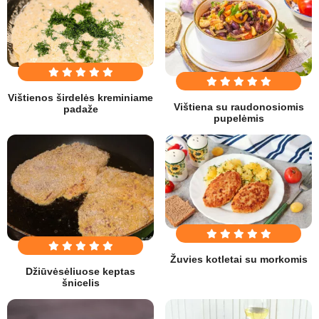
Vištienos širdelės kreminiame
Vištiena su raudonosiomis
padaže
pupelėmis
Žuvies kotletai su morkomis
Džiūvėsėliuose keptas
šnicelis