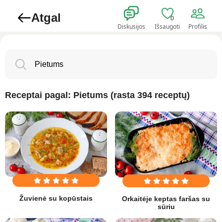
Atgal
0
Diskusijos
Išsaugoti
Profilis
Receptai pagal: Pietums (rasta 394 receptų)
Žuvienė su kopūstais
Orkaitėje keptas faršas su
sūriu