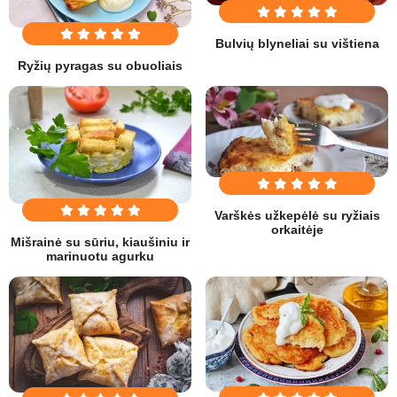
Bulvių blyneliai su vištiena
Ryžių pyragas su obuoliais
Varškės užkepėlė su ryžiais
orkaitėje
Mišrainė su sūriu, kiaušiniu ir
marinuotu agurku