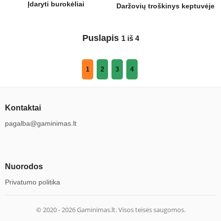
Įdaryti burokėliai
Daržovių troškinys keptuvėje
Puslapis
1 iš 4
1
2
3
4
Kontaktai
pagalba@gaminimas.lt
Nuorodos
Privatumo politika
© 2020 -
2026
Gaminimas.lt. Visos teisės saugomos.