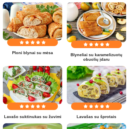
Ploni blynai su mėsa
Blyneliai su karamelizuotų
obuolių įdaru
Lavašo suktinukas su žuvimi
Lavašas su šprotais