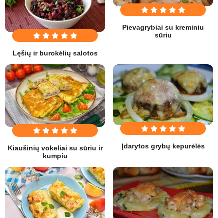
Pievagrybiai su kreminiu
sūriu
Lęšių ir burokėlių salotos
Įdarytos grybų kepurėlės
Kiaušinių vokeliai su sūriu ir
kumpiu