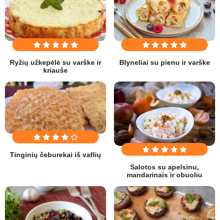
Blyneliai su pienu ir varške
Ryžių užkepėlė su varške ir
kriauše
Tinginių čeburekai iš vaflių
Salotos su apelsinu,
mandarinais ir obuoliu