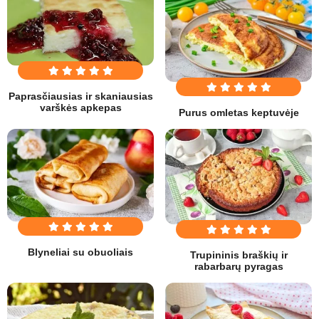
Paprasčiausias ir skaniausias
varškės apkepas
Purus omletas keptuvėje
Blyneliai su obuoliais
Trupininis braškių ir
rabarbarų pyragas