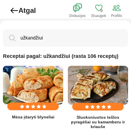
Atgal
0
Diskusijos
Išsaugoti
Profilis
Receptai pagal: užkandžiui (rasta 106 receptų)
Mėsa įdaryti blyneliai
Sluoksniuotos tešlos
pyragėliai su kamamberu ir
kriauše