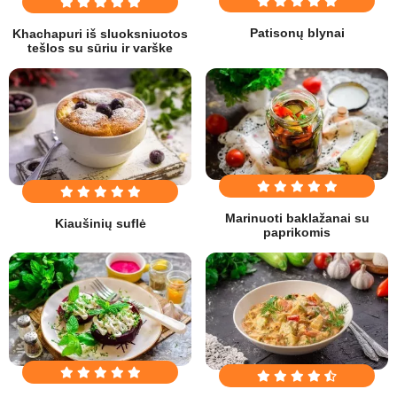
Patisonų blynai
Khachapuri iš sluoksniuotos
tešlos su sūriu ir varške
Marinuoti baklažanai su
Kiaušinių suflė
paprikomis