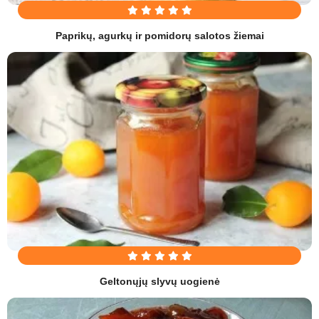
Paprikų, agurkų ir pomidorų salotos žiemai
Geltonųjų slyvų uogienė