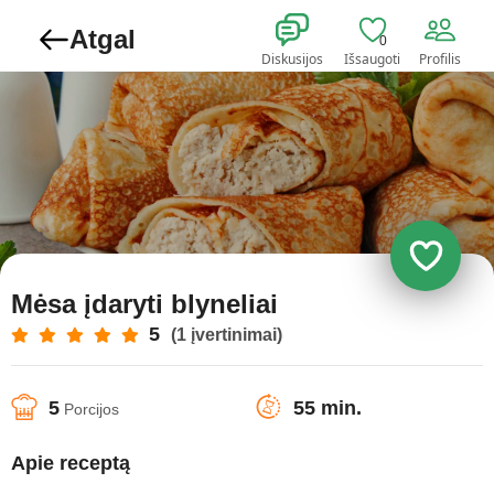
Atgal
0
Diskusijos
Išsaugoti
Profilis
Mėsa įdaryti blyneliai
5
(1 įvertinimai)
5
55 min.
Porcijos
Apie receptą