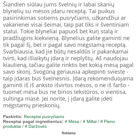
Šiandien siūlau jums švelnių ir labai skanių
blynelių su mėsos įdaru receptą. Tai puikus
pasirinkimas sotiems pusryčiams, užkandžiui ar
vakarienei visai šeimai, taip pat tiks ir šventiniam
stalui. Tokie blyneliai papuoš bet kurį stalą ir
pradžiugins kiekvieną. Blynelius galite gaminti ne
tik pagal šį, bet ir pagal savo mėgstamą receptą.
Svarbiausia, kad jie būtų nesaldūs ir pakankamai
tvirti, kad išlaikytų įdarą ir neplyštų. Aš naudojau
kiaulieną, tačiau galite rinktis bet kokią mėsą pagal
savo skonį. Svogūną geriausia apkepinti svieste -
taip įdaras bus švelnesnis. Įdarą rekomenduojama
gaminti iš iš anksto išvirtos mėsos, o ne iš faršo -
tuomet mėsa bus ne birios tekstūros, o vientisa,
sultinga masė. Jei norite, į įdarą galite įdėti
mėgstamų prieskonių.
Paskirtis:
Receptai pusryčiams
Receptai pagal ingredientus:
# Mėsa
/
# Miltai
/
# Pieno
produktai
/
# Daržovės
Reklama