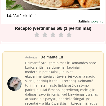
14.
Vaišinkitės!
Šaltinis:
povar.ru
Recepto įvertinimas
5/5 (1 įvertinimai)
Deimantė Lu
Autorius:
Deimantė yra „gaminimas.lt“ komandos narė,
kurios sritis – saldumynai, kepiniai ir
modernūs patiekalai. Ji nuolat
eksperimentuoja virtuvėje, ieškodama naujų
skonių derinių ir tobulų receptų. Deimantė
turi ilgametę maisto tinklaraščio rašymo
patirtį, puikiai išmano ingredientų mokslą ir
dalinasi savo žiniomis, kad kiekvienas pyragas
ar sausainis pavyktų nepriekaištingai. Jos
receptai yra tikslūs, aiškūs ir kviečia mėgautis