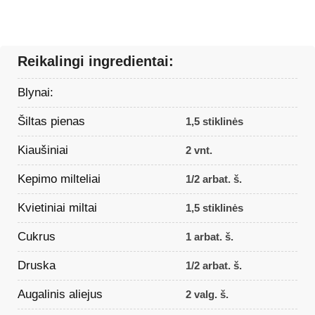
Reikalingi ingredientai:
Blynai:
Šiltas pienas
1,5 stiklinės
Kiaušiniai
2 vnt.
Kepimo milteliai
1/2 arbat. š.
Kvietiniai miltai
1,5 stiklinės
Cukrus
1 arbat. š.
Druska
1/2 arbat. š.
Augalinis aliejus
2 valg. š.