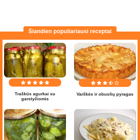
Šiandien populiariausi receptai
Traškūs agurkai su
Varškės ir obuolių pyragas
garstyčiomis