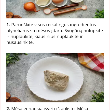
1.
Paruoškite visus reikalingus ingredientus
blyneliams su mėsos įdaru. Svogūną nulupkite
ir nuplaukite, kiaušinius nuplaukite ir
nusausinkite.
2.
Mėsą geriausia išvirti iš anksto. Mėsą