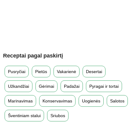
Receptai pagal paskirtį
Pusryčiai
Pietūs
Vakarienė
Desertai
Užkandžiai
Gėrimai
Padažai
Pyragai ir tortai
Marinavimas
Konservavimas
Uogienės
Salotos
Šventiniam stalui
Sriubos