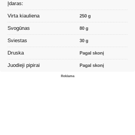
Įdaras:
Virta kiauliena
250 g
Svogūnas
80 g
Sviestas
30 g
Druska
Pagal skonį
Juodieji pipirai
Pagal skonį
Reklama