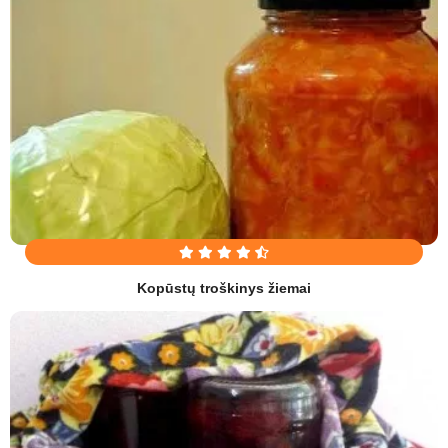
Kopūstų troškinys žiemai