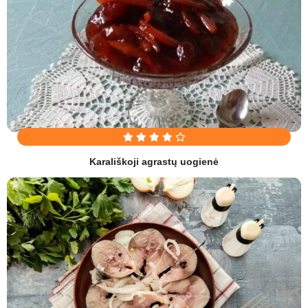
Karališkoji agrastų uogienė