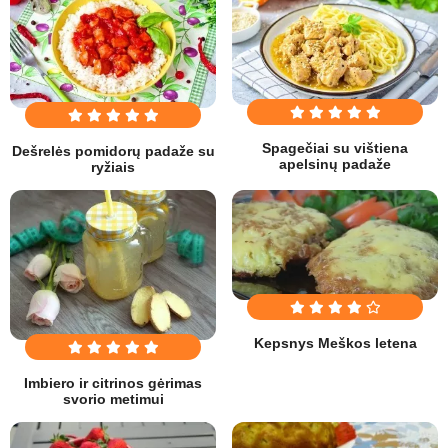
Spagečiai su vištiena
Dešrelės pomidorų padaže su
apelsinų padaže
ryžiais
Kepsnys Meškos letena
Imbiero ir citrinos gėrimas
svorio metimui