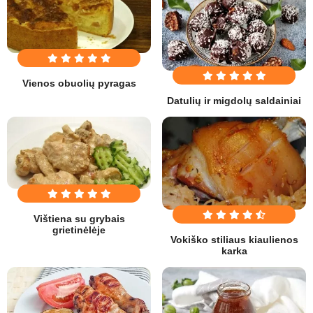
Vienos obuolių pyragas
Datulių ir migdolų saldainiai
Vištiena su grybais
grietinėlėje
Vokiško stiliaus kiaulienos
karka