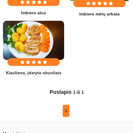
Imbiero alus
Imbiero mėtų arbata
Kiauliena, įdaryta obuoliais
Puslapis
1 iš 1
1