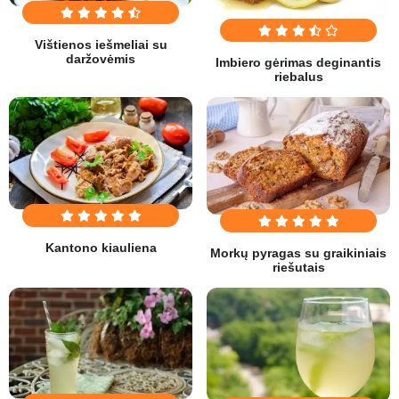
Vištienos iešmeliai su
daržovėmis
Imbiero gėrimas deginantis
riebalus
Kantono kiauliena
Morkų pyragas su graikiniais
riešutais