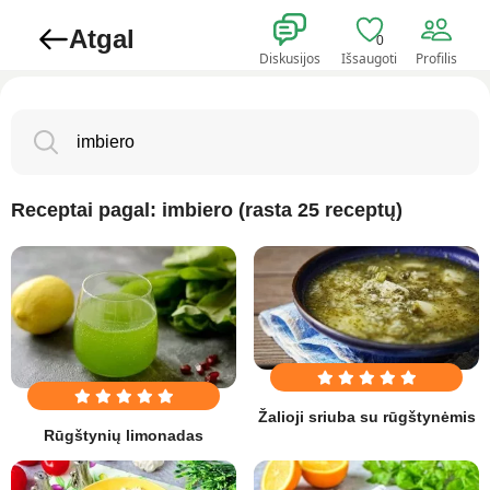
Atgal
0
Diskusijos
Išsaugoti
Profilis
Receptai pagal: imbiero (rasta 25 receptų)
Žalioji sriuba su rūgštynėmis
Rūgštynių limonadas