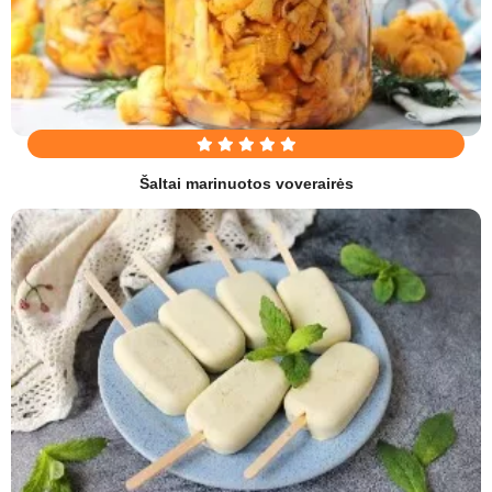
Šaltai marinuotos voverairės