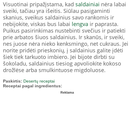
Visuotinai pripažįstama, kad
saldainiai
nėra labai
sveiki, tačiau yra išeitis. Siūlau pasigaminti
skanius, sveikus saldainius savo rankomis ir
nebijokite, viskas bus labai
lengva
ir paprasta.
Puikus pasirinkimas nustebinti svečius ir patiekti
prie arbatos šiuos saldainius. Ir skanūs, ir sveiki,
nes juose nėra nieko kenksmingo, net cukraus. Jei
norite pridėti prieskonių, į saldainius galite įdėti
šiek tiek tarkuoto imbiero. Jei bijote dirbti su
šokoladu, saldainius tiesiog apvoliokite kokoso
drožlėse arba smulkintuose migdoluose.
Paskirtis:
Desertų receptai
Receptai pagal ingredientus:
Reklama