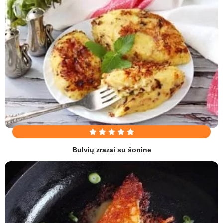
Bulvių zrazai su šonine