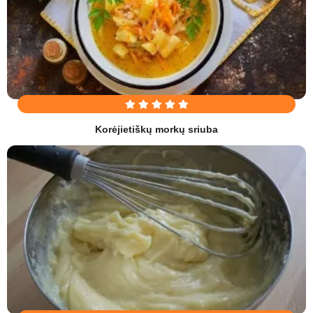
Korėjietiškų morkų sriuba