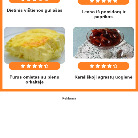
Dietinis vištienos guliašas
Lecho iš pomidorų ir
paprikos
Purus omletas su pienu
Karališkoji agrastų uogienė
orkaitėje
Reklama