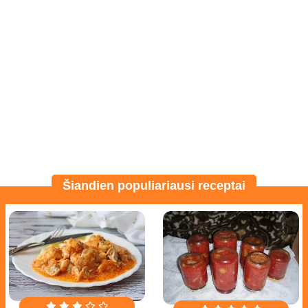
Šiandien populiariausi receptai