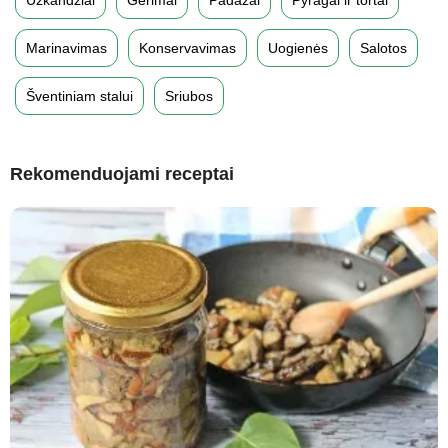
Užkandžiai
Gėrimai
Padažai
Pyragai ir tortai
Marinavimas
Konservavimas
Uogienės
Salotos
Šventiniam stalui
Sriubos
Rekomenduojami receptai