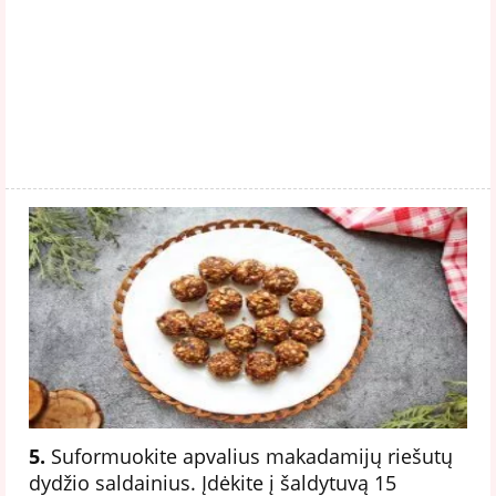
5.
Suformuokite apvalius makadamijų riešutų
dydžio saldainius. Įdėkite į šaldytuvą 15