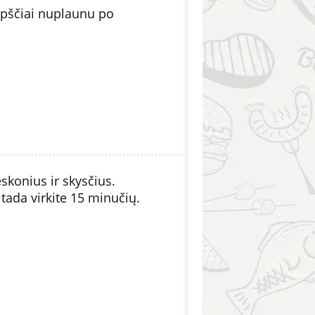
opščiai nuplaunu po
konius ir skysčius.
 tada virkite 15 minučių.