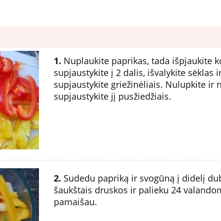
1.
Nuplaukite paprikas, tada išpjaukite ko
supjaustykite į 2 dalis, išvalykite sėklas 
supjaustykite griežinėliais. Nulupkite ir
supjaustykite jį pusžiedžiais.
2.
Sudedu papriką ir svogūną į didelį du
šaukštais druskos ir palieku 24 valandom
pamaišau.