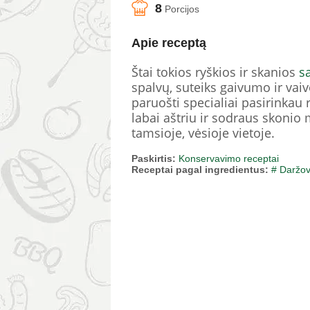
8
Porcijos
Apie receptą
Štai tokios ryškios ir skanios
s
spalvų, suteiks gaivumo ir vai
paruošti specialiai pasirinkau 
labai aštriu ir sodraus skonio m
tamsioje, vėsioje vietoje.
Paskirtis:
Konservavimo receptai
Receptai pagal ingredientus:
# Daržo