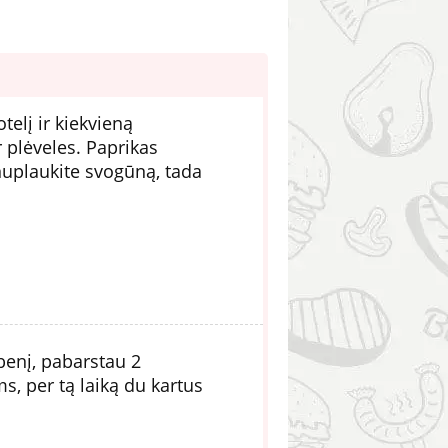
telį ir kiekvieną
ir plėveles. Paprikas
 nuplaukite svogūną, tada
benį, pabarstau 2
s, per tą laiką du kartus