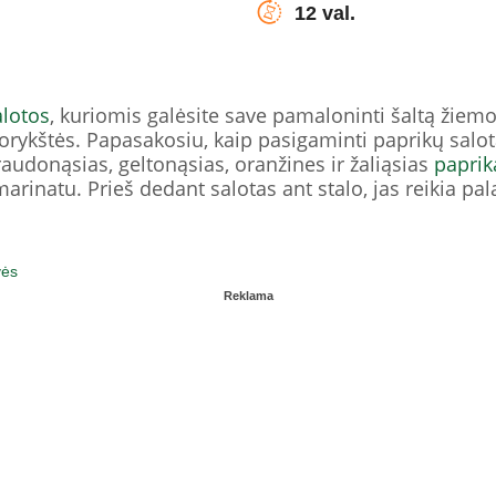
12 val.
alotos
, kuriomis galėsite save pamaloninti šaltą žiemo
vorykštės. Papasakosiu, kaip pasigaminti paprikų sal
raudonąsias, geltonąsias, oranžines ir žaliąsias
paprik
arinatu. Prieš dedant salotas ant stalo, jas reikia pal
vės
Reklama