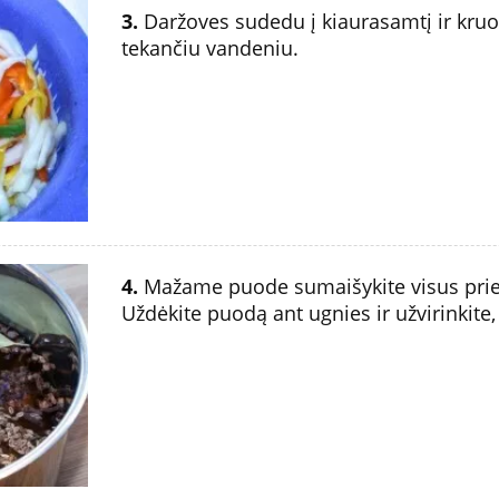
3.
Daržoves sudedu į kiaurasamtį ir kru
tekančiu vandeniu.
4.
Mažame puode sumaišykite visus pries
Uždėkite puodą ant ugnies ir užvirinkite,