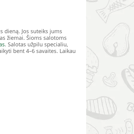
s dieną. Jos suteiks jums
otas žiemai. Šioms salotoms
as
. Salotas užpilu specialiu,
aikyti bent 4–6 savaites. Laikau