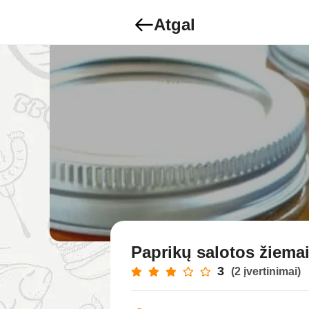
Atgal
Paprikų salotos žiema
3
(2 įvertinimai)