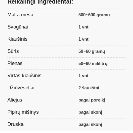
Reikalingi ingredientai:
Malta mėsa
500~600 gramų
Svogūnai
1 vnt
Kiaušinis
1 vnt
Sūris
50~60 gramų
Pienas
50~60 mililitrų
Virtas kiaušinis
1 vnt
Džiūvėsėliai
2 šaukštai
Aliejus
pagal poreikį
Pipirų mišinys
pagal skonį
Druska
pagal skonį