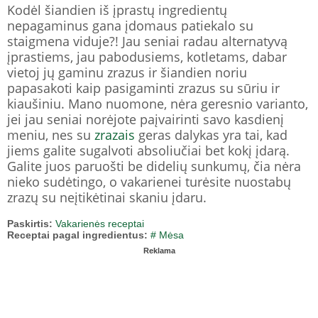
Kodėl šiandien iš įprastų ingredientų
nepagaminus gana įdomaus patiekalo su
staigmena viduje?! Jau seniai radau alternatyvą
įprastiems, jau pabodusiems, kotletams, dabar
vietoj jų gaminu zrazus ir šiandien noriu
papasakoti kaip pasigaminti zrazus su sūriu ir
kiaušiniu. Mano nuomone, nėra geresnio varianto,
jei jau seniai norėjote paįvairinti savo kasdienį
meniu, nes su
zrazais
geras dalykas yra tai, kad
jiems galite sugalvoti absoliučiai bet kokį įdarą.
Galite juos paruošti be didelių sunkumų, čia nėra
nieko sudėtingo, o vakarienei turėsite nuostabų
zrazų su neįtikėtinai skaniu įdaru.
Paskirtis:
Vakarienės receptai
Receptai pagal ingredientus:
# Mėsa
Reklama