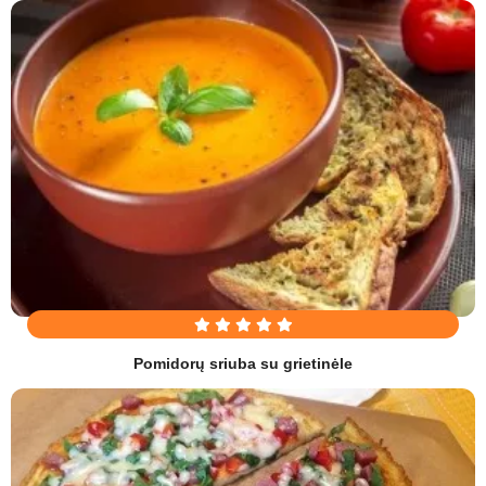
Pomidorų sriuba su grietinėle