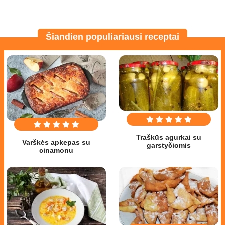
Šiandien populiariausi receptai
Traškūs agurkai su
Varškės apkepas su
garstyčiomis
cinamonu