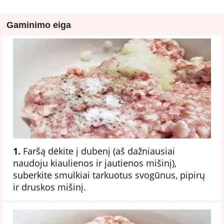
Gaminimo eiga
1.
Faršą dėkite į dubenį (aš dažniausiai
naudoju kiaulienos ir jautienos mišinį),
suberkite smulkiai tarkuotus svogūnus, pipirų
ir druskos mišinį.