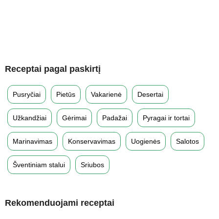
Receptai pagal paskirtį
Pusryčiai
Pietūs
Vakarienė
Desertai
Užkandžiai
Gėrimai
Padažai
Pyragai ir tortai
Marinavimas
Konservavimas
Uogienės
Salotos
Šventiniam stalui
Sriubos
Rekomenduojami receptai