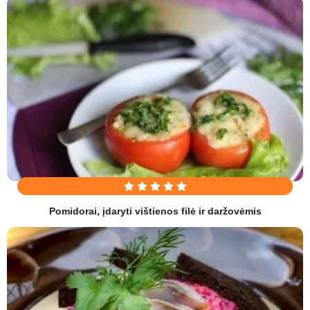
Pomidorai, įdaryti vištienos filė ir daržovėmis