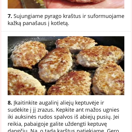
7.
Sujungiame pyrago kraštus ir suformuojame
kažką panašaus į kotletą.
8.
Įkaitinkite augalinį aliejų keptuvėje ir
sudėkite į jį zrazus. Kepkite ant mažos ugnies
iki auksinės rudos spalvos iš abiejų pusių. Jei
reikia, pabaigoje galite uždengti keptuvę
dangčiu. Na, o tada karštus patiekiame. Gero