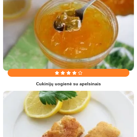
Cukinijų uogienė su apelsinais