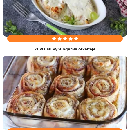
Žuvis su vynuogėmis orkaitėje