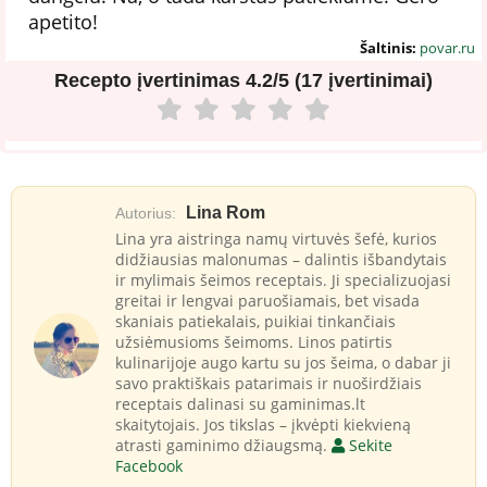
apetito!
Šaltinis:
povar.ru
Recepto įvertinimas
4.2/5 (17 įvertinimai)
Lina Rom
Autorius:
Lina yra aistringa namų virtuvės šefė, kurios
didžiausias malonumas – dalintis išbandytais
ir mylimais šeimos receptais. Ji specializuojasi
greitai ir lengvai paruošiamais, bet visada
skaniais patiekalais, puikiai tinkančiais
užsiėmusioms šeimoms. Linos patirtis
kulinarijoje augo kartu su jos šeima, o dabar ji
savo praktiškais patarimais ir nuoširdžiais
receptais dalinasi su gaminimas.lt
skaitytojais. Jos tikslas – įkvėpti kiekvieną
atrasti gaminimo džiaugsmą.
Sekite
Facebook