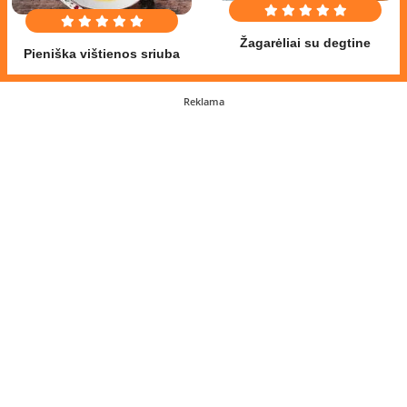
Žagarėliai su degtine
Pieniška vištienos sriuba
Reklama