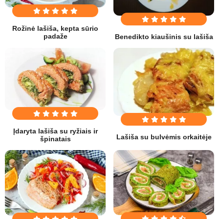
Rožinė lašiša, kepta sūrio
padaže
Benedikto kiaušinis su lašiša
Įdaryta lašiša su ryžiais ir
Lašiša su bulvėmis orkaitėje
špinatais