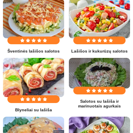
Šventinės lašišos salotos
Lašišos ir kukurūzų salotos
Salotos su lašiša ir
marinuotais agurkais
Blyneliai su lašiša