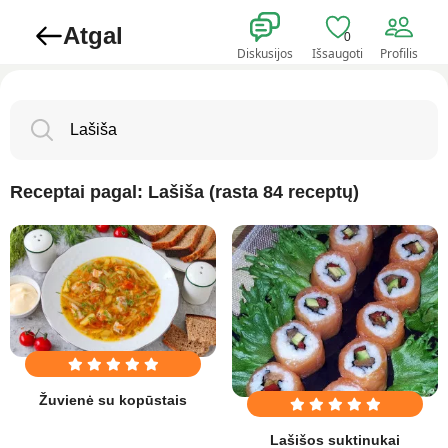
Atgal
0
Diskusijos
Išsaugoti
Profilis
Receptai pagal: Lašiša (rasta 84 receptų)
Žuvienė su kopūstais
Lašišos suktinukai