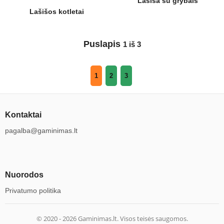
Lašiša su grybais
Lašišos kotletai
Puslapis
1 iš 3
1
2
3
Kontaktai
pagalba@gaminimas.lt
Nuorodos
Privatumo politika
© 2020 -
2026
Gaminimas.lt. Visos teisės saugomos.