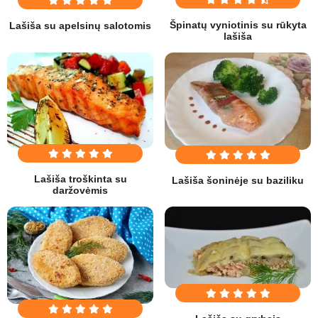
Špinatų vyniotinis su rūkyta
Lašiša su apelsinų salotomis
lašiša
Lašiša troškinta su
Lašiša šoninėje su baziliku
daržovėmis