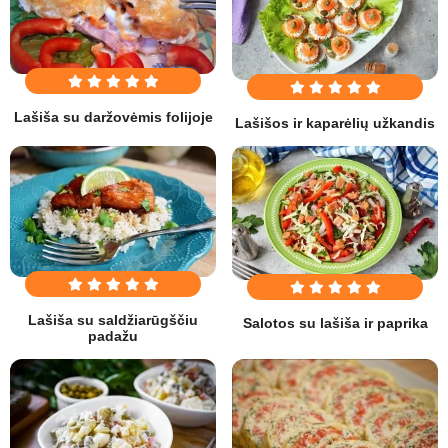
Lašiša su daržovėmis folijoje
Lašišos ir kaparėlių užkandis
Lašiša su saldžiarūgščiu
Salotos su lašiša ir paprika
padažu