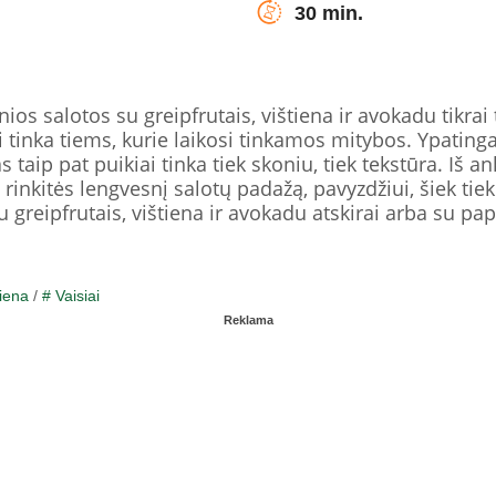
30 min.
anios salotos su greipfrutais, vištiena ir avokadu tikrai
ai tinka tiems, kurie laikosi tinkamos mitybos. Ypating
 taip pat puikiai tinka tiek skoniu, tiek tekstūra. Iš a
 rinkitės lengvesnį salotų padažą, pavyzdžiui, šiek tiek
 su greipfrutais, vištiena ir avokadu atskirai arba su 
iena
/
# Vaisiai
Reklama