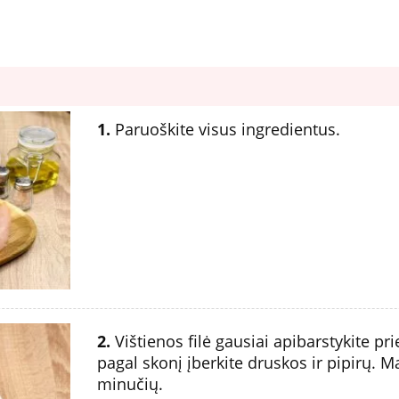
1.
Paruoškite visus ingredientus.
2.
Vištienos filė gausiai apibarstykite pri
pagal skonį įberkite druskos ir pipirų. M
minučių.