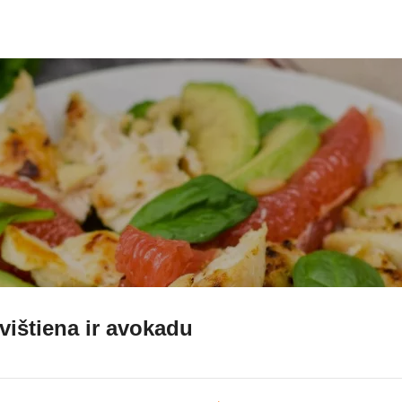
 vištiena ir avokadu