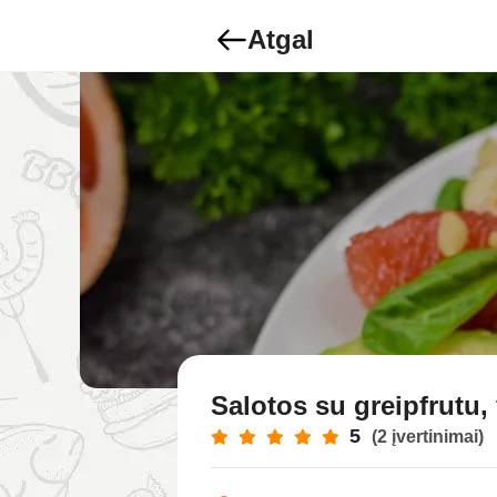
Atgal
Salotos su greipfrutu,
5
(2 įvertinimai)