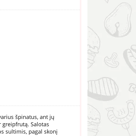
varius špinatus, ant jų
 greipfrutą. Salotas
os sultimis, pagal skonį