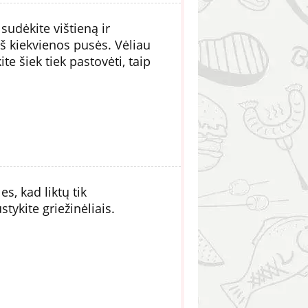
 sudėkite vištieną ir
š kiekvienos pusės. Vėliau
ite šiek tiek pastovėti, taip
s, kad liktų tik
tykite griežinėliais.