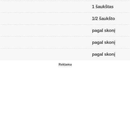
1 šaukštas
1/2 šaukšto
pagal skonį
pagal skonį
pagal skonį
Reklama