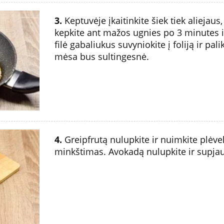
3.
Keptuvėje įkaitinkite šiek tiek aliejaus,
kepkite ant mažos ugnies po 3 minutes i
filė gabaliukus suvyniokite į foliją ir palik
mėsa bus sultingesnė.
4.
Greipfrutą nulupkite ir nuimkite plėvele
minkštimas. Avokadą nulupkite ir supjaus