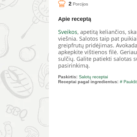
2
Porcijos
Apie receptą
Sveikos
, apetitą keliančios, sk
viešnia. Salotos taip pat puiki
greipfrutų pridėjimas. Avokadas
apkepkite vištienos filė. Geriau
sulčių. Galite patiekti salotas
pasirinkimą.
Paskirtis:
Salotų receptai
Receptai pagal ingredientus:
# Paukšt