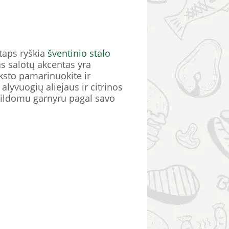
 taps ryškia
šventinio stalo
as salotų akcentas yra
nksto pamarinuokite ir
 alyvuogių aliejaus ir citrinos
papildomu garnyru pagal savo