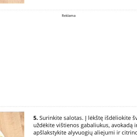
Reklama
5.
Surinkite salotas. Į lėkštę išdėliokite š
uždėkite vištienos gabaliukus, avokadą ir
apšlakstykite alyvuogių aliejumi ir citrin