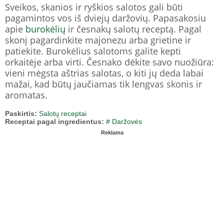
Sveikos, skanios ir ryškios salotos gali būti
pagamintos vos iš dviejų daržovių. Papasakosiu
apie
burokėlių
ir česnakų salotų receptą. Pagal
skonį pagardinkite majonezu arba grietine ir
patiekite. Burokėlius salotoms galite kepti
orkaitėje arba virti. Česnako dėkite savo nuožiūra:
vieni mėgsta aštrias salotas, o kiti jų deda labai
mažai, kad būtų jaučiamas tik lengvas skonis ir
aromatas.
Paskirtis:
Salotų receptai
Receptai pagal ingredientus:
# Daržovės
Reklama