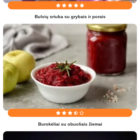
Bulvių sriuba su grybais ir porais
Burokėliai su obuoliais žiemai