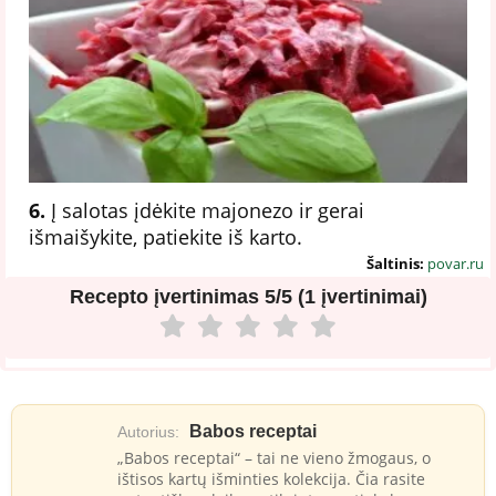
6.
Į salotas įdėkite majonezo ir gerai
išmaišykite, patiekite iš karto.
Šaltinis:
povar.ru
Recepto įvertinimas
5/5 (1 įvertinimai)
Babos receptai
Autorius:
„Babos receptai“ – tai ne vieno žmogaus, o
ištisos kartų išminties kolekcija. Čia rasite