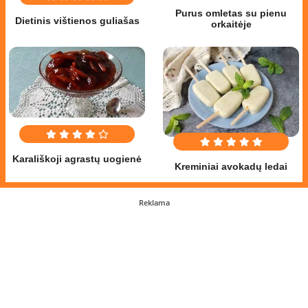
Purus omletas su pienu
Dietinis vištienos guliašas
orkaitėje
Karališkoji agrastų uogienė
Kreminiai avokadų ledai
Reklama