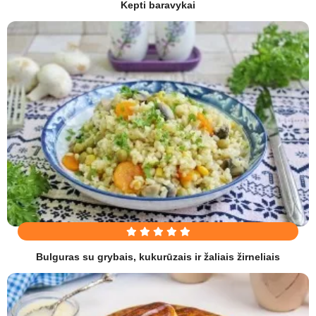
Kepti baravykai
Bulguras su grybais, kukurūzais ir žaliais žirneliais