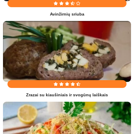
Avinžirnių sriuba
Zrazai su kiaušiniais ir svogūnų laiškais