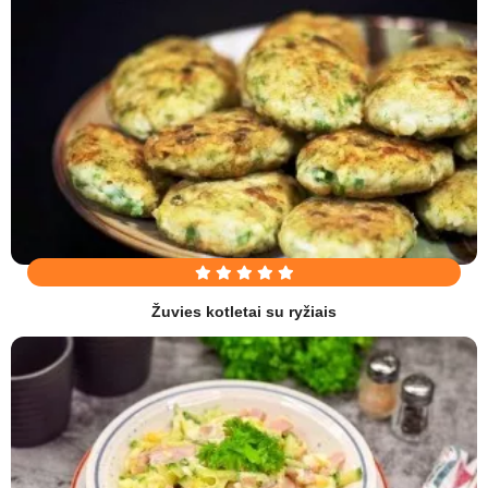
Žuvies kotletai su ryžiais