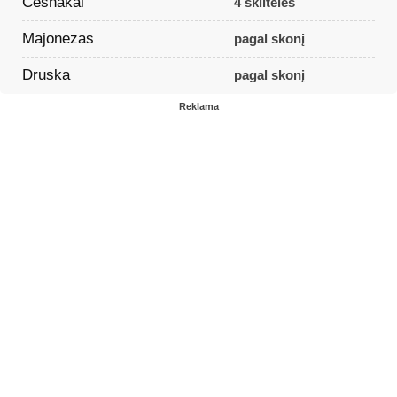
Česnakai
4 skiltelės
Majonezas
pagal skonį
Druska
pagal skonį
Reklama