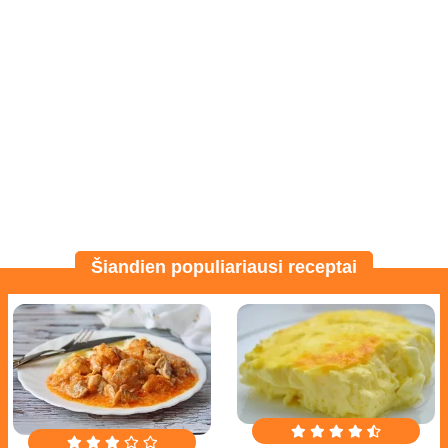
Šiandien populiariausi receptai