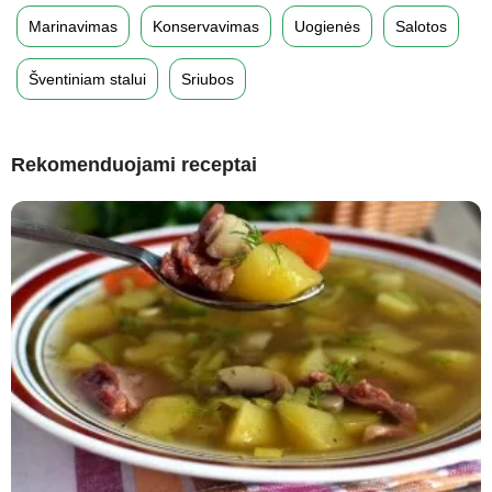
Marinavimas
Konservavimas
Uogienės
Salotos
Šventiniam stalui
Sriubos
Rekomenduojami receptai