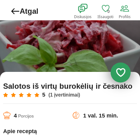
Atgal
0
Diskusijos
Išsaugoti
Profilis
Salotos iš virtų burokėlių ir česnako
5
(1 įvertinimai)
4
1 val. 15 min.
Porcijos
Apie receptą