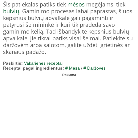
Šis patiekalas patiks tiek
mėsos
mėgėjams, tiek
bulvių
. Gaminimo procesas labai paprastas, šiuos
kepsnius bulvių apvalkale gali pagaminti ir
patyrusi šeimininkė ir kuri tik pradeda savo
gaminimo kelią. Tad išbandykite kepsnius bulvių
apvalkale, jie tikrai patiks visai šeimai. Patiekite su
daržovėm arba salotom, galite uždėti grietinės ar
skanaus padažo.
Paskirtis:
Vakarienės receptai
Receptai pagal ingredientus:
# Mėsa
/
# Daržovės
Reklama