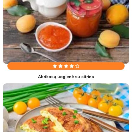
Abrikosų uogienė su citrina