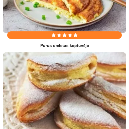
Purus omletas keptuvėje