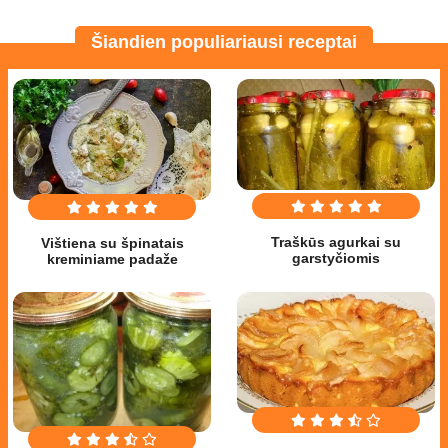
Šiandien populiariausi receptai
Traškūs agurkai su
Vištiena su špinatais
garstyčiomis
kreminiame padaže