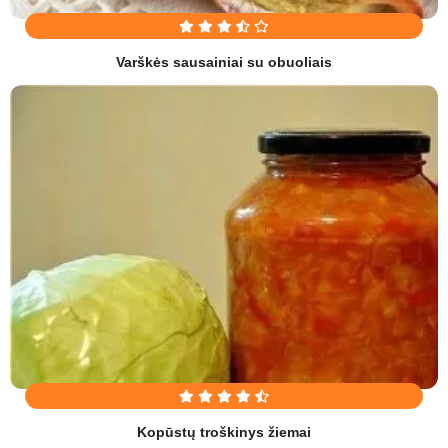
Varškės sausainiai su obuoliais
Kopūstų troškinys žiemai