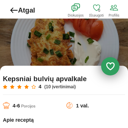
Atgal
0
Diskusijos
Išsaugoti
Profilis
Kepsniai bulvių apvalkale
4
(10 įvertinimai)
4-6
1 val.
Porcijos
Apie receptą