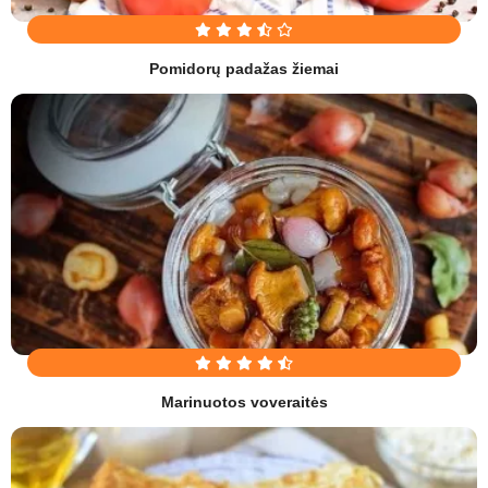
Pomidorų padažas žiemai
Marinuotos voveraitės