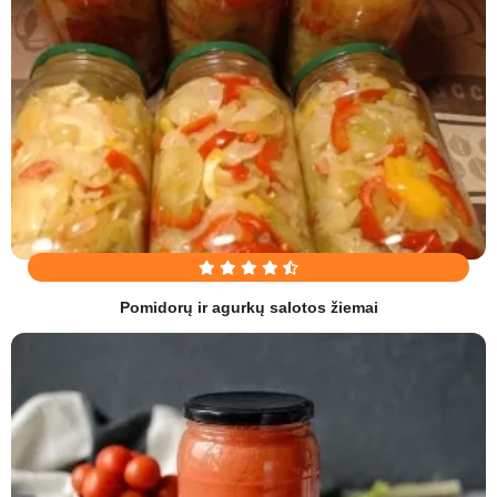
Pomidorų ir agurkų salotos žiemai