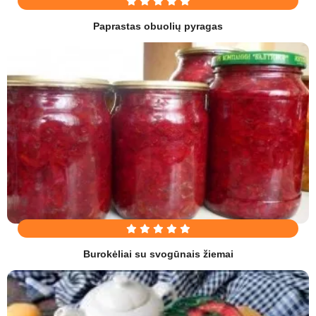
Paprastas obuolių pyragas
Burokėliai su svogūnais žiemai