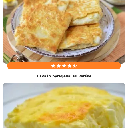
Lavašo pyragėliai su varške