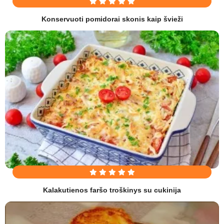
Konservuoti pomidorai skonis kaip švieži
Kalakutienos faršo troškinys su cukinija