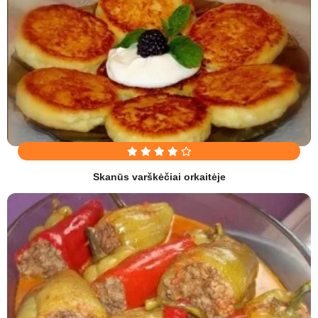
Skanūs varškėčiai orkaitėje