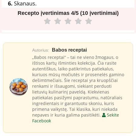
6.
Skanaus.
Recepto įvertinimas
4/5 (10 įvertinimai)
Babos receptai
Autorius:
„Babos receptai“ – tai ne vieno žmogaus, o
ištisos kartų išminties kolekcija. Čia rasite
autentiškus, laiko patikrintus patiekalus,
kuriuos mūsų močiutės ir prosenelės gamino
dešimtmečiais. Šie receptai yra kruopščiai
renkami ir išsaugomi, siekiant perduoti
lietuvių kulinarinį paveldą. Kiekvienas
patiekalas pasižymi paprastumu, natūraliais
ingredientais ir garantuotu skoniu, kuris
primena vaikystę. Tai klasika, kuri niekada
nepaves ir kuria galima pasitikėti.
Sekite
Facebook