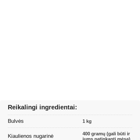
Reikalingi ingredientai:
Bulvės
1 kg
400 gramų (gali būti ir
Kiaulienos nugarinė
jums patinkanti mėsa)