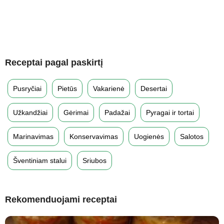
Receptai pagal paskirtį
Pusryčiai
Pietūs
Vakarienė
Desertai
Užkandžiai
Gėrimai
Padažai
Pyragai ir tortai
Marinavimas
Konservavimas
Uogienės
Salotos
Šventiniam stalui
Sriubos
Rekomenduojami receptai