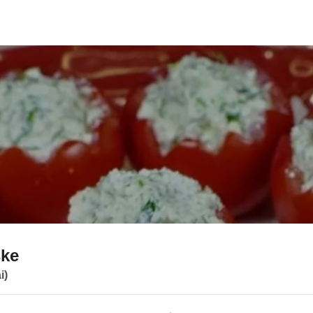
ške
i)