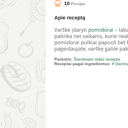
10
Porcijos
Apie receptą
Varške įdaryti
pomidorai
– laba
patinka net vaikams, kurie nea
pomidorai puikiai papuoš bet ko
pageidaujate, varškę galite pa
Paskirtis:
Šventiniam stalui receptai
Receptai pagal ingredientus:
# Daržo