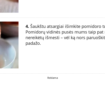
4.
Šaukštu atsargiai išimkite pomidoro tu
Pomidorų vidinės pusės mums taip pat n
nereikėtų išmesti – vėl ką nors paruoški
padažo.
Reklama