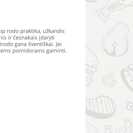
ip rodo praktika, užkandis
mis ir česnakais įdaryti
trodo gana šventiškai. Jei
rytiems pomidorams gaminti.