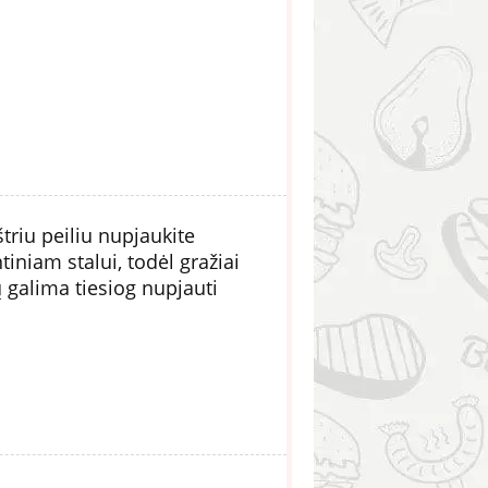
riu peiliu nupjaukite
iniam stalui, todėl gražiai
ų galima tiesiog nupjauti