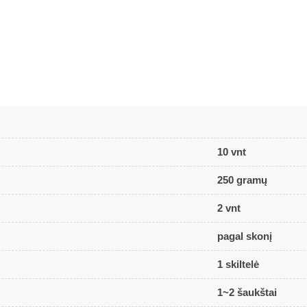
10 vnt
250 gramų
2 vnt
pagal skonį
1 skiltelė
1~2 šaukštai