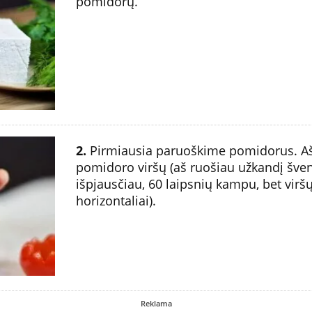
pomidorų.
2.
Pirmiausia paruoškime pomidorus. Ašt
pomidoro viršų (aš ruošiau užkandį švent
išpjausčiau, 60 laipsnių kampu, bet virš
horizontaliai).
Reklama