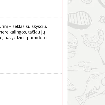
rinį – sėklas su skysčiu.
ereikalingos, tačiau jų
te, pavyzdžiui, pomidorų