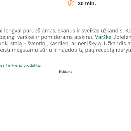
30 min.
i lengvai paruošiamas, skanus ir sveikas užkandis. Ka
bejingi varškei ir pomidorams atskirai.
Varške
, žolelė
kį stalą – šventinį, kasdienį ar net iškylą. Užkandis a
keisti mėgstamu sūriu ir naudoti tą patį receptą įda
vės
/
# Pieno produktai
Reklama