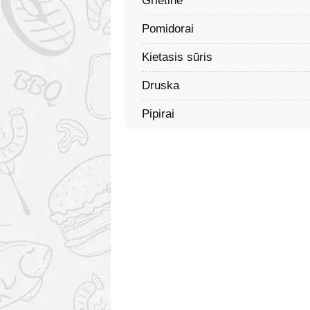
Grietinė
Pomidorai
Kietasis sūris
Druska
Pipirai