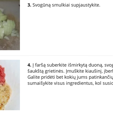
3.
Svogūną smulkiai supjaustykite.
4.
Į faršą suberkite išmirkytą duoną, svo
šaukštą grietinės. Įmuškite kiaušinį, įber
Galite pridėti bet kokių jums patinkanči
sumaišykite visus ingredientus, kol susi