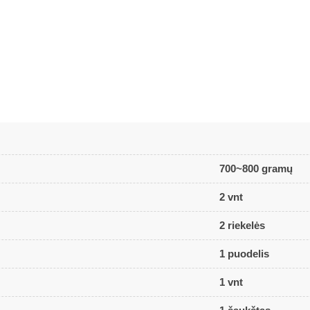
700~800 gramų
2 vnt
2 riekelės
1 puodelis
1 vnt