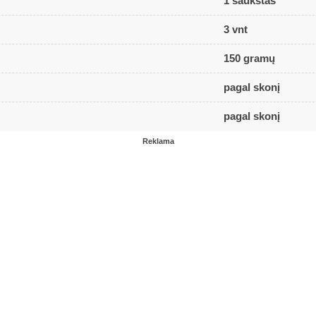
1 šaukštas
3 vnt
150 gramų
pagal skonį
pagal skonį
Reklama