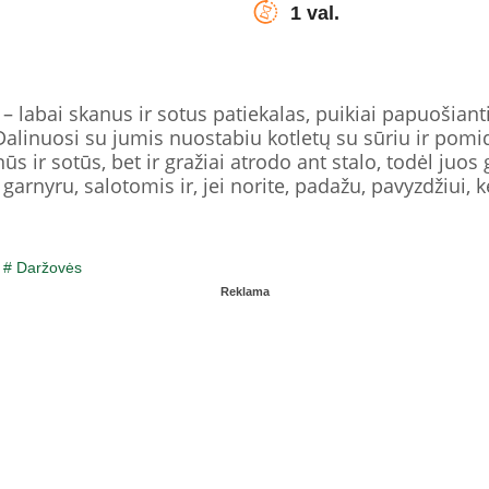
1 val.
 – labai skanus ir sotus patiekalas, puikiai papuošianti
 Dalinuosi su jumis nuostabiu kotletų su sūriu ir pom
ūs ir sotūs, bet ir gražiai atrodo ant stalo, todėl juo
arnyru, salotomis ir, jei norite, padažu, pavyzdžiui,
/
# Daržovės
Reklama