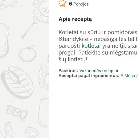
6
Porcijos
Apie receptą
Kotletai su sūriu ir pomidorais
Išbandykite – nepasigailėsite!
paruošti
kotletai
yra ne tik skan
progai. Patiekite su mėgstamu g
šių kotletų!
Paskirtis:
Vakarienės receptai
Receptai pagal ingredientus:
# Mėsa