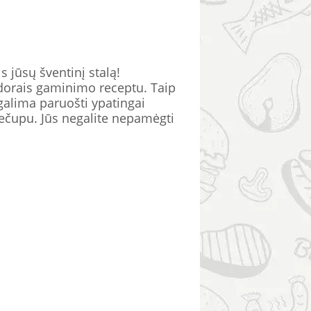
s jūsų šventinį stalą!
idorais gaminimo receptu. Taip
s galima paruošti ypatingai
 kečupu. Jūs negalite nepamėgti