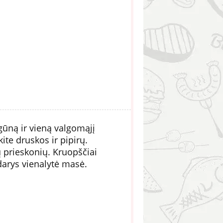
gūną ir vieną valgomąjį
kite druskos ir pipirų.
ų prieskonių. Kruopščiai
darys vienalytė masė.