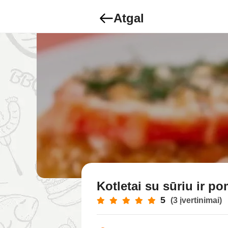
Atgal
Kotletai su sūriu ir p
5
(3 įvertinimai)