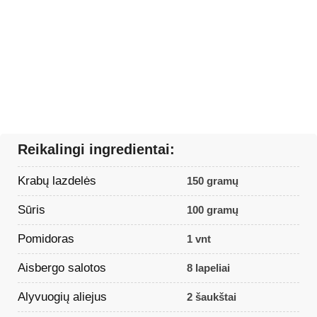
Reikalingi ingredientai:
Krabų lazdelės
150 gramų
Sūris
100 gramų
Pomidoras
1 vnt
Aisbergo salotos
8 lapeliai
Alyvuogių aliejus
2 šaukštai