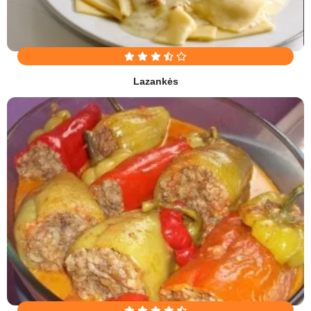
Lazankės