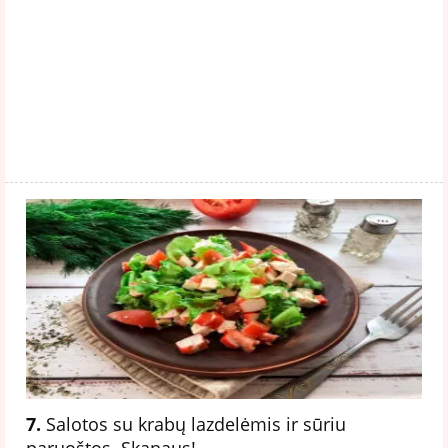
7.
Salotos su krabų lazdelėmis ir sūriu
paruoštos. Skanaus!