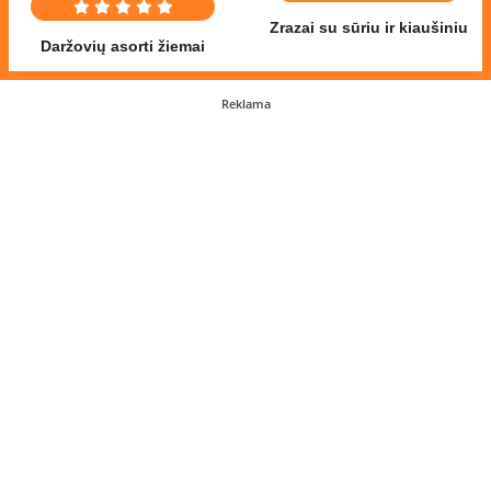
Zrazai su sūriu ir kiaušiniu
Daržovių asorti žiemai
Reklama