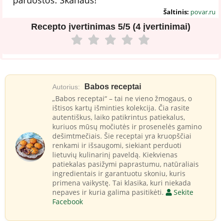
Šaltinis:
povar.ru
Recepto įvertinimas
5/5 (4 įvertinimai)
Babos receptai
Autorius:
„Babos receptai“ – tai ne vieno žmogaus, o
ištisos kartų išminties kolekcija. Čia rasite
autentiškus, laiko patikrintus patiekalus,
kuriuos mūsų močiutės ir prosenelės gamino
dešimtmečiais. Šie receptai yra kruopščiai
renkami ir išsaugomi, siekiant perduoti
lietuvių kulinarinį paveldą. Kiekvienas
patiekalas pasižymi paprastumu, natūraliais
ingredientais ir garantuotu skoniu, kuris
primena vaikystę. Tai klasika, kuri niekada
nepaves ir kuria galima pasitikėti.
Sekite
Facebook