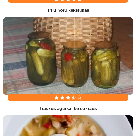
Trijų norų keksiukas
Traškūs agurkai be cukraus