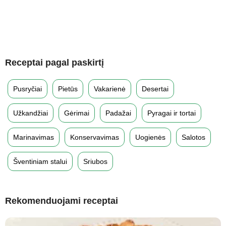
Receptai pagal paskirtį
Pusryčiai
Pietūs
Vakarienė
Desertai
Užkandžiai
Gėrimai
Padažai
Pyragai ir tortai
Marinavimas
Konservavimas
Uogienės
Salotos
Šventiniam stalui
Sriubos
Rekomenduojami receptai