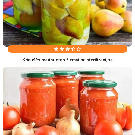
Kriaušės marinuotos žiemai be sterilizacijos