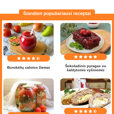
Šiandien populiariausi receptai
Šokoladinis pyragas su
Burokėlių salotos žiemai
šaldytomis vyšniomis