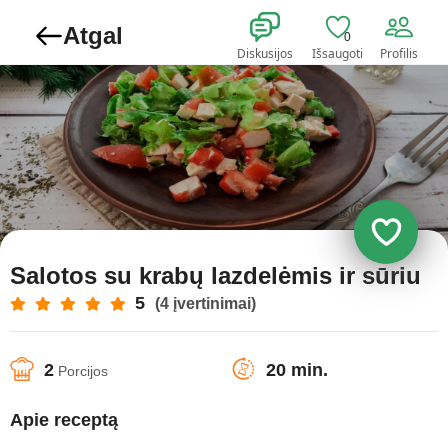
Atgal
0
Diskusijos
Išsaugoti
Profilis
Salotos su krabų lazdelėmis ir sūriu
5
(4 įvertinimai)
2
20 min.
Porcijos
Apie receptą