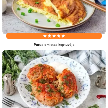
Purus omletas keptuvėje