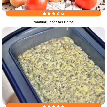
Pomidorų padažas žiemai