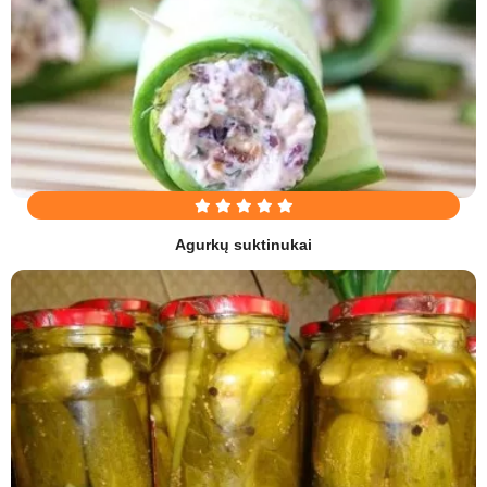
Agurkų suktinukai