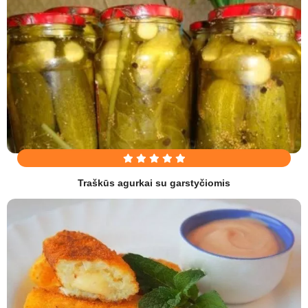
Traškūs agurkai su garstyčiomis