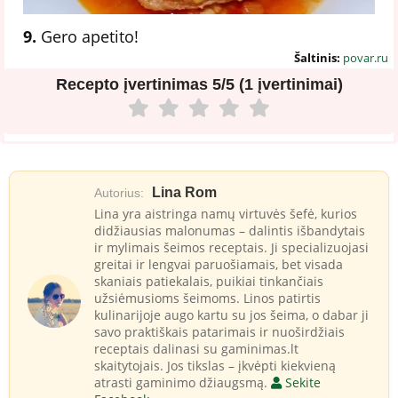
9.
Gero apetito!
Šaltinis:
povar.ru
Recepto įvertinimas
5/5 (1 įvertinimai)
Lina Rom
Autorius:
Lina yra aistringa namų virtuvės šefė, kurios
didžiausias malonumas – dalintis išbandytais
ir mylimais šeimos receptais. Ji specializuojasi
greitai ir lengvai paruošiamais, bet visada
skaniais patiekalais, puikiai tinkančiais
užsiėmusioms šeimoms. Linos patirtis
kulinarijoje augo kartu su jos šeima, o dabar ji
savo praktiškais patarimais ir nuoširdžiais
receptais dalinasi su gaminimas.lt
skaitytojais. Jos tikslas – įkvėpti kiekvieną
atrasti gaminimo džiaugsmą.
Sekite