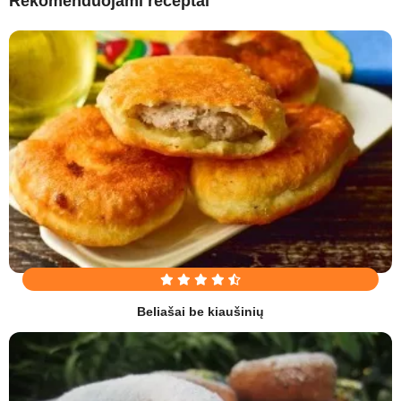
Rekomenduojami receptai
Beliašai be kiaušinių