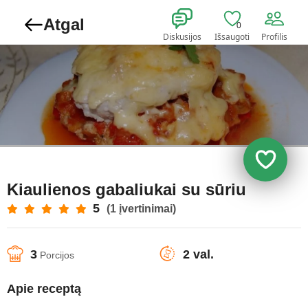
Atgal
0
Diskusijos
Išsaugoti
Profilis
Kiaulienos gabaliukai su sūriu
5
(1 įvertinimai)
3
2 val.
Porcijos
Apie receptą