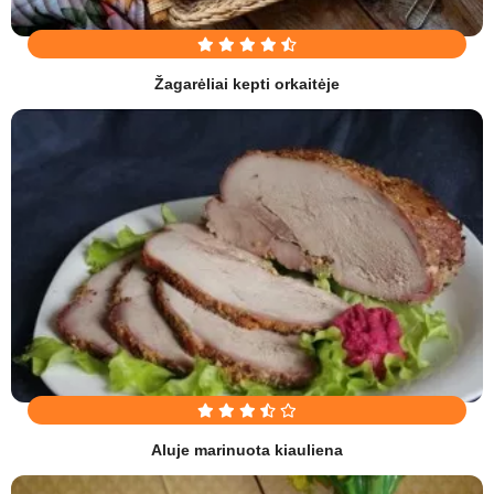
Žagarėliai kepti orkaitėje
Aluje marinuota kiauliena