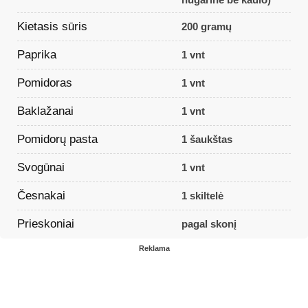
Kietasis sūris
200 gramų
Paprika
1 vnt
Pomidoras
1 vnt
Baklažanai
1 vnt
Pomidorų pasta
1 šaukštas
Svogūnai
1 vnt
Česnakai
1 skiltelė
Prieskoniai
pagal skonį
Reklama