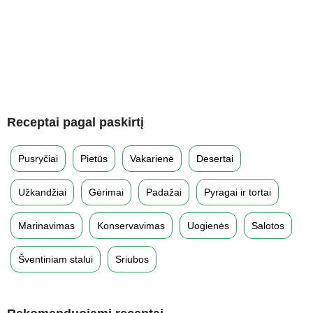
Receptai pagal paskirtį
Pusryčiai
Pietūs
Vakarienė
Desertai
Užkandžiai
Gėrimai
Padažai
Pyragai ir tortai
Marinavimas
Konservavimas
Uogienės
Salotos
Šventiniam stalui
Sriubos