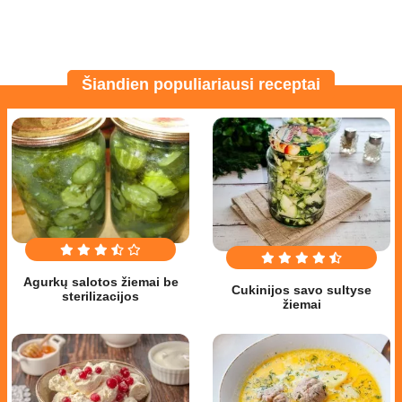
Šiandien populiariausi receptai
Agurkų salotos žiemai be
Cukinijos savo sultyse
sterilizacijos
žiemai