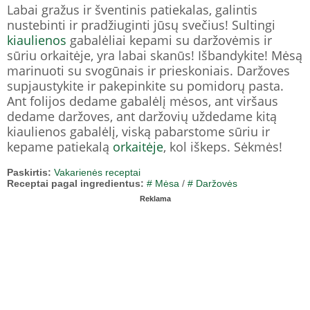
Labai gražus ir šventinis patiekalas, galintis
nustebinti ir pradžiuginti jūsų svečius! Sultingi
kiaulienos
gabalėliai kepami su daržovėmis ir
sūriu orkaitėje, yra labai skanūs! Išbandykite! Mėsą
marinuoti su svogūnais ir prieskoniais. Daržoves
supjaustykite ir pakepinkite su pomidorų pasta.
Ant folijos dedame gabalėlį mėsos, ant viršaus
dedame daržoves, ant daržovių uždedame kitą
kiaulienos gabalėlį, viską pabarstome sūriu ir
kepame patiekalą
orkaitėje
, kol iškeps. Sėkmės!
Paskirtis:
Vakarienės receptai
Receptai pagal ingredientus:
# Mėsa
/
# Daržovės
Reklama