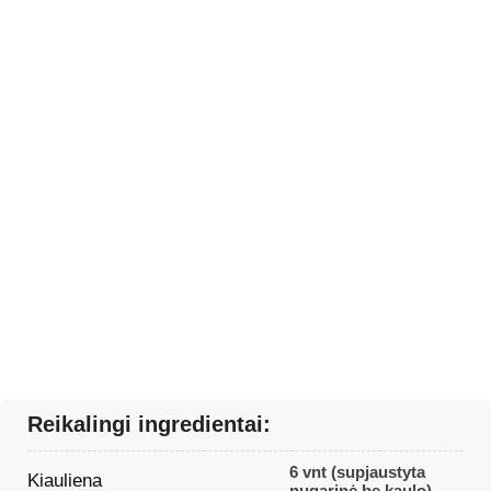
Reikalingi ingredientai:
6 vnt (supjaustyta
Kiauliena
nugarinė be kaulo)