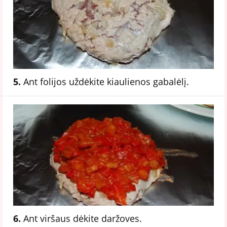
5.
Ant folijos uždėkite kiaulienos gabalėlį.
6.
Ant viršaus dėkite daržoves.