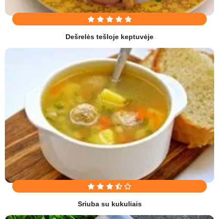
Dešrelės tešloje keptuvėje
Sriuba su kukuliais