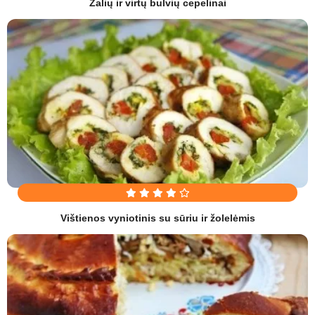
Žalių ir virtų bulvių cepelinai
Vištienos vyniotinis su sūriu ir žolelėmis