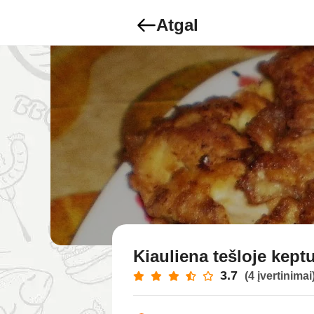
Atgal
Kiauliena tešloje kept
3.7
(4 įvertinimai