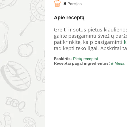
8
Porcijos
Apie receptą
Greiti ir sotūs pietūs kiaulie
galite pasigaminti šviežių darž
patikrinkite, kaip pasigaminti
k
tad kepti teko ilgai. Apskritai t
Paskirtis:
Pietų receptai
Receptai pagal ingredientus:
# Mėsa