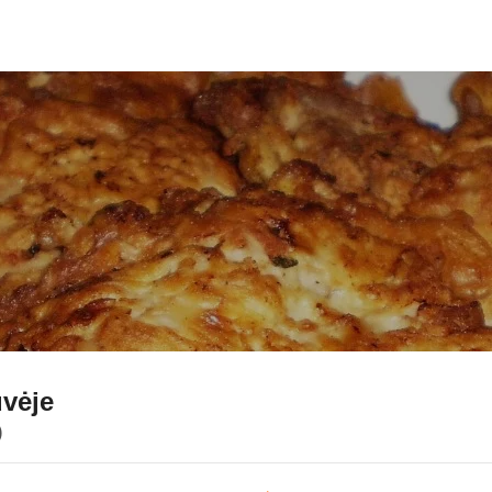
uvėje
)