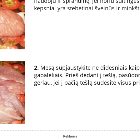
naudoju ir sprandinę, jei noriu sulting
kepsniai yra stebėtinai švelnūs ir minkšti
2.
Mėsą supjaustykite ne didesniais kaip
gabalėliais. Prieš dedant į tešlą, pasūd
geriau, jei į pačią tešlą sudėsite visus p
Reklama