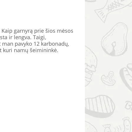
. Kaip garnyrą prie šios mėsos
ta ir lengva. Taigi,
Bet man pavyko 12 karbonadų,
bet kuri namų šeimininkė.