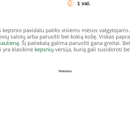
1 val.
nos kepsnio pavidalu patiks visiems mėsos valgytojams
ovių salotų arba paruošti bet kokią košę. Viskas papras
iaulieną
. Šį patiekalą galima paruošti gana greitai. 
ai yra klasikinė
kepsnių
versija, kurią gali susidoroti 
Reklama