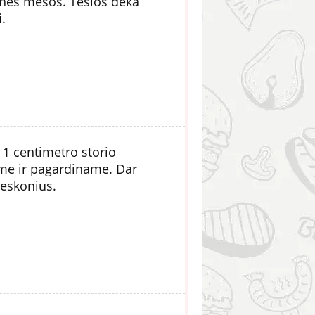
esnės mėsos. Tešlos dėka
.
 1 centimetro storio
ome ir pagardiname. Dar
rieskonius.