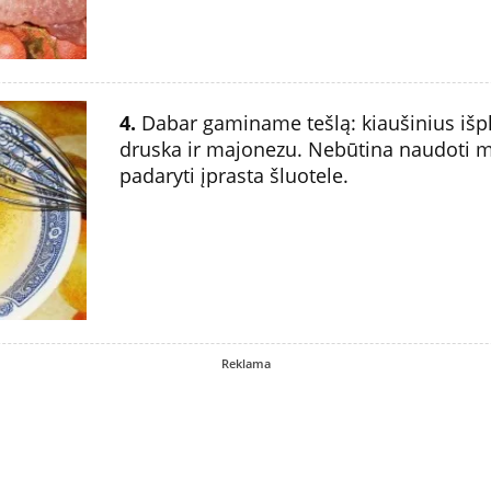
4.
Dabar gaminame tešlą: kiaušinius išp
druska ir majonezu. Nebūtina naudoti ma
padaryti įprasta šluotele.
Reklama