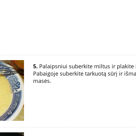
5.
Palaipsniui suberkite miltus ir plakite i
Pabaigoje suberkite tarkuotą sūrį ir išmai
masės.