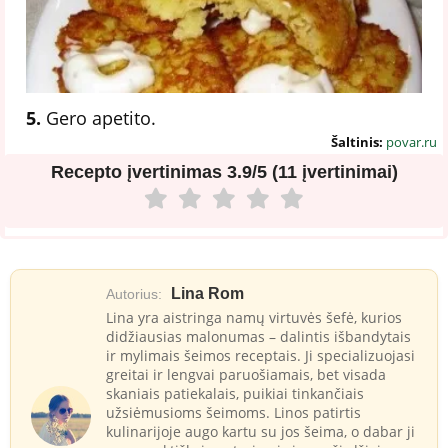
5.
Gero apetito.
Šaltinis:
povar.ru
Recepto įvertinimas
3.9/5 (11 įvertinimai)
Lina Rom
Autorius:
Lina yra aistringa namų virtuvės šefė, kurios
didžiausias malonumas – dalintis išbandytais
ir mylimais šeimos receptais. Ji specializuojasi
greitai ir lengvai paruošiamais, bet visada
skaniais patiekalais, puikiai tinkančiais
užsiėmusioms šeimoms. Linos patirtis
kulinarijoje augo kartu su jos šeima, o dabar ji