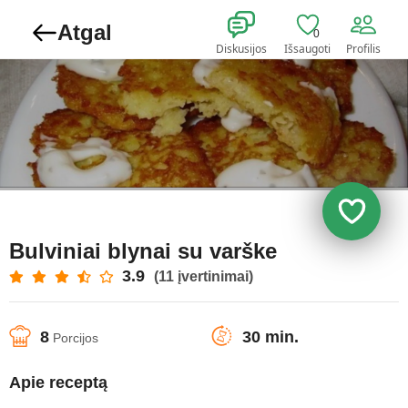
Atgal
0
Diskusijos
Išsaugoti
Profilis
Bulviniai blynai su varške
3.9
(11 įvertinimai)
8
30 min.
Porcijos
Apie receptą