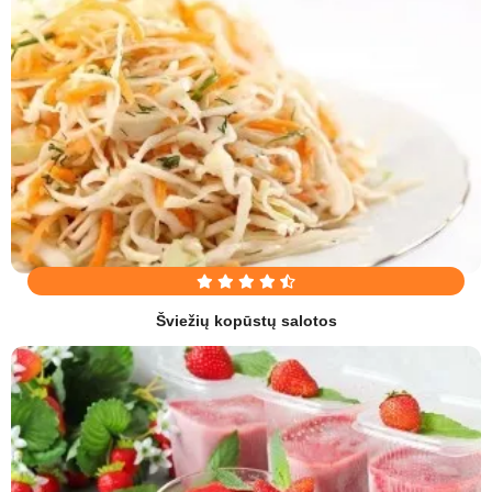
Šviežių kopūstų salotos