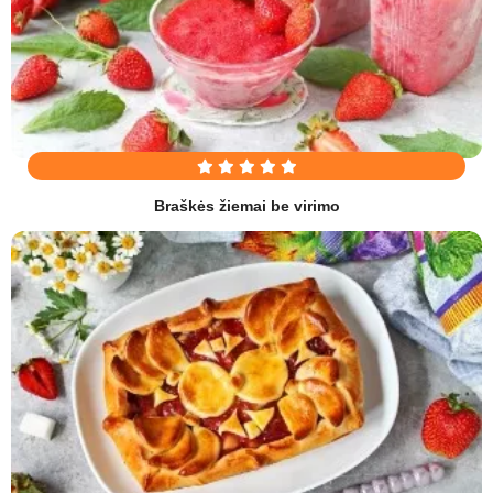
Braškės žiemai be virimo