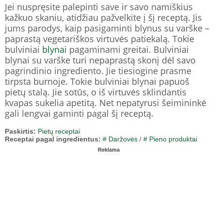
Jei nuspręsite palepinti save ir savo namiškius
kažkuo skaniu, atidžiau pažvelkite į šį receptą. Jis
jums parodys, kaip pasigaminti blynus su varške –
paprastą vegetariškos virtuvės patiekalą. Tokie
bulviniai
blynai
pagaminami greitai. Bulviniai
blynai su varške turi nepaprastą skonį dėl savo
pagrindinio ingrediento. Jie tiesiogine prasme
tirpsta burnoje. Tokie bulviniai blynai papuoš
pietų stalą. Jie sotūs, o iš virtuvės sklindantis
kvapas sukelia apetitą. Net nepatyrusi šeimininkė
gali lengvai gaminti pagal šį receptą.
Paskirtis:
Pietų receptai
Receptai pagal ingredientus:
# Daržovės
/
# Pieno produktai
Reklama