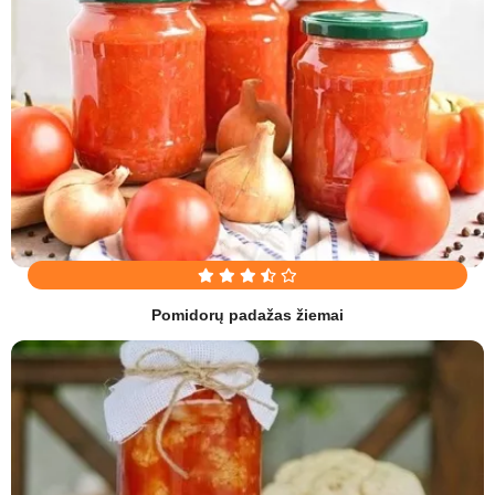
Pomidorų padažas žiemai