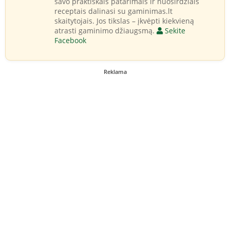
savo praktiškais patarimais ir nuoširdžiais
receptais dalinasi su gaminimas.lt
skaitytojais. Jos tikslas – įkvėpti kiekvieną
atrasti gaminimo džiaugsmą.
Sekite
Facebook
Reklama