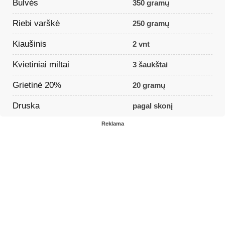
Bulvės
350 gramų
Riebi varškė
250 gramų
Kiaušinis
2 vnt
Kvietiniai miltai
3 šaukštai
Grietinė 20%
20 gramų
Druska
pagal skonį
Reklama