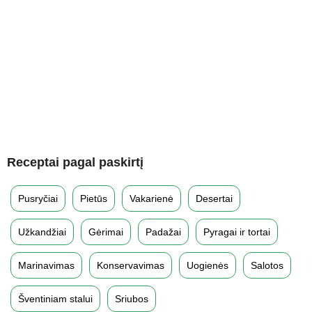
Receptai pagal paskirtį
Pusryčiai
Pietūs
Vakarienė
Desertai
Užkandžiai
Gėrimai
Padažai
Pyragai ir tortai
Marinavimas
Konservavimas
Uogienės
Salotos
Šventiniam stalui
Sriubos