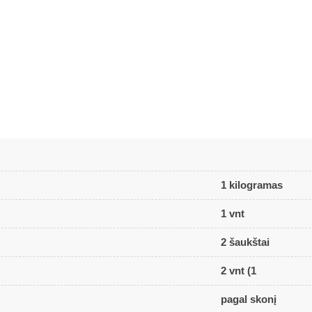
1 kilogramas
1 vnt
2 šaukštai
2 vnt (1
pagal skonį