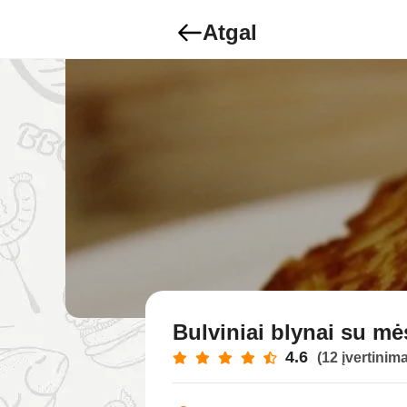
Atgal
Bulviniai blynai su mė
4.6
(12 įvertinima