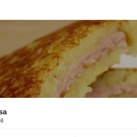
sa
i)