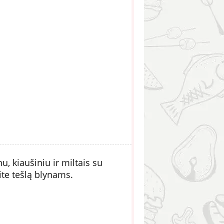
, kiaušiniu ir miltais su
ite tešlą blynams.