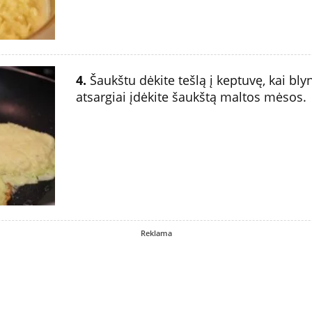
4.
Šaukštu dėkite tešlą į keptuvę, kai blyn
atsargiai įdėkite šaukštą maltos mėsos.
Reklama