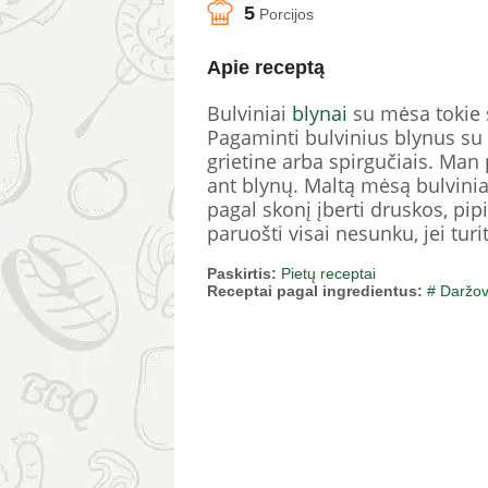
5
Porcijos
Apie receptą
Bulviniai
blynai
su mėsa tokie s
Pagaminti bulvinius blynus su
grietine arba spirgučiais. Man 
ant blynų. Maltą mėsą bulvini
pagal skonį įberti druskos, pip
paruošti visai nesunku, jei turi
Paskirtis:
Pietų receptai
Receptai pagal ingredientus:
# Daržo