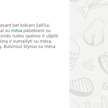
 esant bet kokiam šalčiui.
nai su
mėsa
patiekiami su
sinės rudos spalvos ir užpilti
ūną ir sumaišyti su mėsa,
ptų. Bulvinius blynus su mėsa