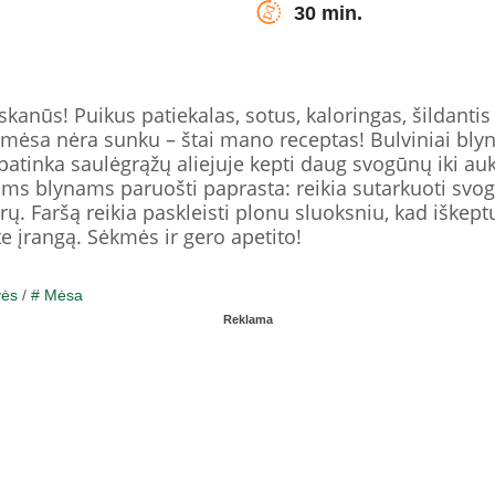
30 min.
kanūs! Puikus patiekalas, sotus, kaloringas, šildantis
 mėsa nėra sunku – štai mano receptas! Bulviniai bly
patinka saulėgrąžų aliejuje kepti daug svogūnų iki auk
ams blynams paruošti paprasta: reikia sutarkuoti svog
irų. Faršą reikia paskleisti plonu sluoksniu, kad iške
te įrangą. Sėkmės ir gero apetito!
vės
/
# Mėsa
Reklama