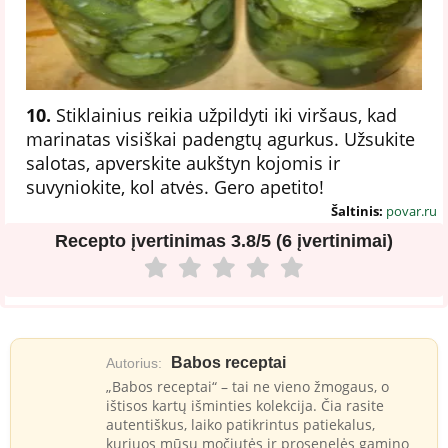
10.
Stiklainius reikia užpildyti iki viršaus, kad
marinatas visiškai padengtų agurkus. Užsukite
salotas, apverskite aukštyn kojomis ir
suvyniokite, kol atvės. Gero apetito!
Šaltinis:
povar.ru
Recepto įvertinimas
3.8/5 (6 įvertinimai)
Babos receptai
Autorius:
„Babos receptai“ – tai ne vieno žmogaus, o
ištisos kartų išminties kolekcija. Čia rasite
autentiškus, laiko patikrintus patiekalus,
kuriuos mūsų močiutės ir prosenelės gamino