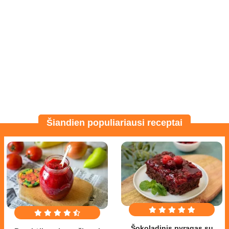
Šiandien populiariausi receptai
Šokoladinis pyragas su