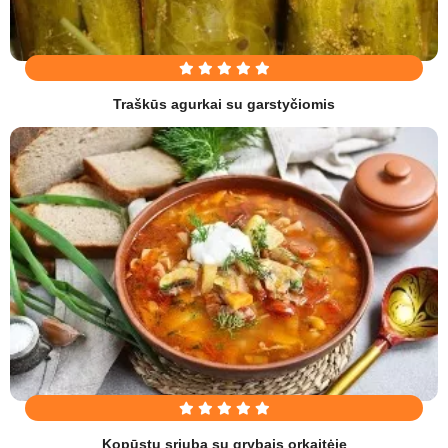
Traškūs agurkai su garstyčiomis
Kopūstų sriuba su grybais orkaitėje