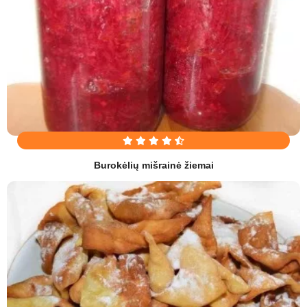
Burokėlių mišrainė žiemai