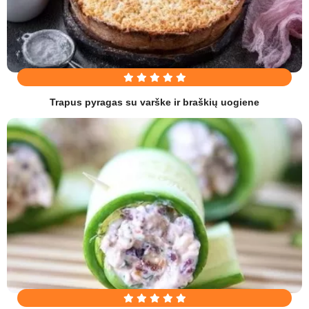
Trapus pyragas su varške ir braškių uogiene