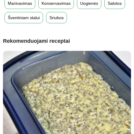
Marinavimas
Konservavimas
Uogienės
Salotos
Šventiniam stalui
Sriubos
Rekomenduojami receptai