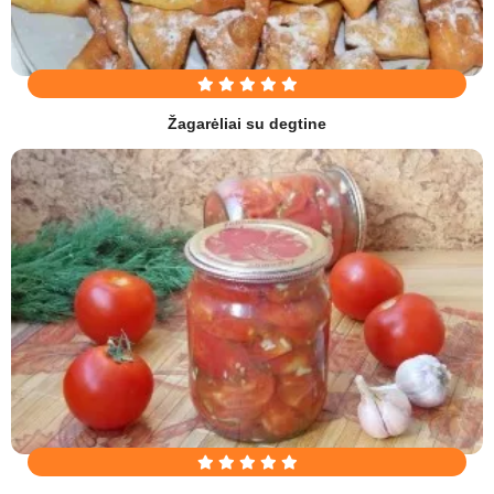
Žagarėliai su degtine