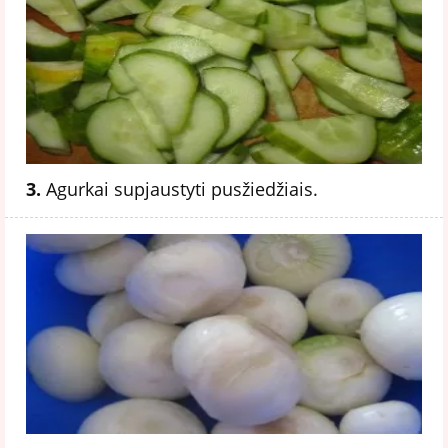
3.
Agurkai supjaustyti pusžiedžiais.