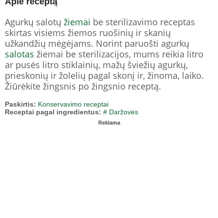
Apie receptą
Agurkų salotų
žiemai
be sterilizavimo receptas
skirtas visiems žiemos ruošinių ir skanių
užkandžių mėgėjams. Norint paruošti agurkų
salotas
žiemai be sterilizacijos, mums reikia litro
ar pusės litro stiklainių, mažų šviežių agurkų,
prieskonių ir žolelių pagal skonį ir, žinoma, laiko.
Žiūrėkite žingsnis po žingsnio receptą.
Paskirtis:
Konservavimo receptai
Receptai pagal ingredientus:
# Daržovės
Reklama