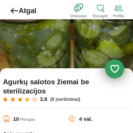
Atgal
0
Diskusijos
Išsaugoti
Profilis
Agurkų salotos žiemai be
sterilizacijos
3.8
(6 įvertinimai)
10
4 val.
Porcijos