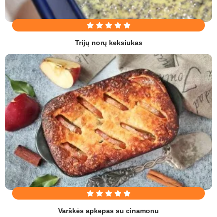
Trijų norų keksiukas
Varškės apkepas su cinamonu