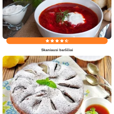
Skaniausi barščiai