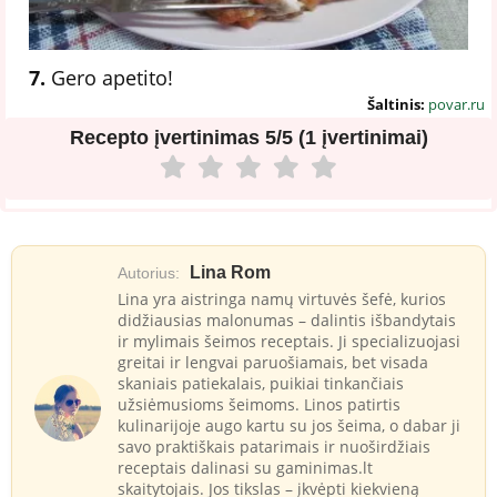
7.
Gero apetito!
Šaltinis:
povar.ru
Recepto įvertinimas
5/5 (1 įvertinimai)
Lina Rom
Autorius:
Lina yra aistringa namų virtuvės šefė, kurios
didžiausias malonumas – dalintis išbandytais
ir mylimais šeimos receptais. Ji specializuojasi
greitai ir lengvai paruošiamais, bet visada
skaniais patiekalais, puikiai tinkančiais
užsiėmusioms šeimoms. Linos patirtis
kulinarijoje augo kartu su jos šeima, o dabar ji
savo praktiškais patarimais ir nuoširdžiais
receptais dalinasi su gaminimas.lt
skaitytojais. Jos tikslas – įkvėpti kiekvieną