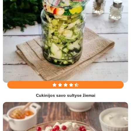
Cukinijos savo sultyse žiemai