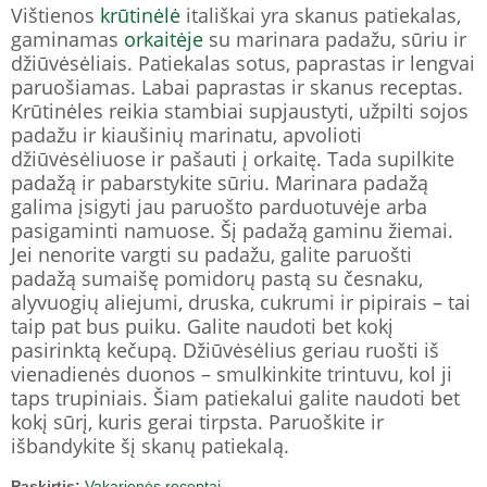
Vištienos
krūtinėlė
itališkai yra skanus patiekalas,
gaminamas
orkaitėje
su marinara padažu, sūriu ir
džiūvėsėliais. Patiekalas sotus, paprastas ir lengvai
paruošiamas. Labai paprastas ir skanus receptas.
Krūtinėles reikia stambiai supjaustyti, užpilti sojos
padažu ir kiaušinių marinatu, apvolioti
džiūvėsėliuose ir pašauti į orkaitę. Tada supilkite
padažą ir pabarstykite sūriu. Marinara padažą
galima įsigyti jau paruošto parduotuvėje arba
pasigaminti namuose. Šį padažą gaminu žiemai.
Jei nenorite vargti su padažu, galite paruošti
padažą sumaišę pomidorų pastą su česnaku,
alyvuogių aliejumi, druska, cukrumi ir pipirais – tai
taip pat bus puiku. Galite naudoti bet kokį
pasirinktą kečupą. Džiūvėsėlius geriau ruošti iš
vienadienės duonos – smulkinkite trintuvu, kol ji
taps trupiniais. Šiam patiekalui galite naudoti bet
kokį sūrį, kuris gerai tirpsta. Paruoškite ir
išbandykite šį skanų patiekalą.
Paskirtis:
Vakarienės receptai