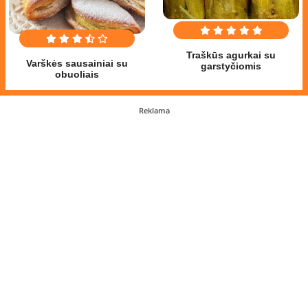
Traškūs agurkai su
Varškės sausainiai su
garstyčiomis
obuoliais
Reklama