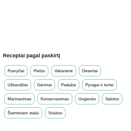
Receptai pagal paskirtį
Pusryčiai
Pietūs
Vakarienė
Desertai
Užkandžiai
Gėrimai
Padažai
Pyragai ir tortai
Marinavimas
Konservavimas
Uogienės
Salotos
Šventiniam stalui
Sriubos