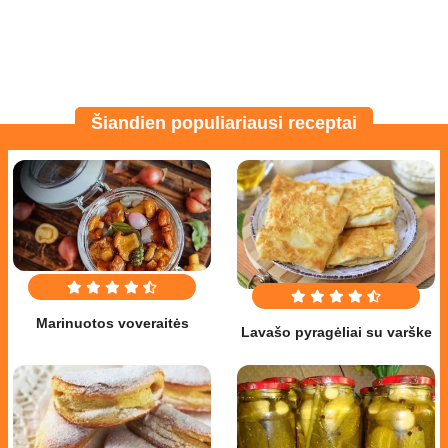
Šiandien populiariausi receptai
Marinuotos voveraitės
Lavašo pyragėliai su varške