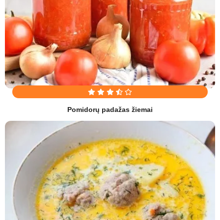
Pomidorų padažas žiemai