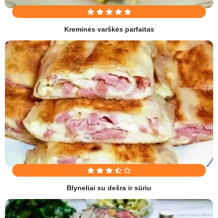
Kreminės varškės parfaitas
Blyneliai su dešra ir sūriu