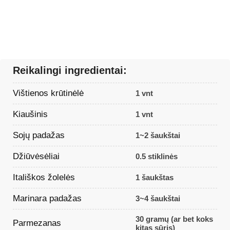
Reikalingi ingredientai:
Vištienos krūtinėlė
1 vnt
Kiaušinis
1 vnt
Sojų padažas
1~2 šaukštai
Džiūvėsėliai
0.5 stiklinės
Itališkos žolelės
1 šaukštas
Marinara padažas
3~4 šaukštai
30 gramų (ar bet koks
Parmezanas
kitas sūris)