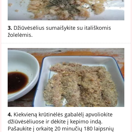
3.
Džiūvėsėlius sumaišykite su itališkomis
žolelėmis.
4.
Kiekvieną krūtinėlės gabalėlį apvoliokite
džiūvėsėliuose ir dėkite į kepimo indą.
Pašaukite į orkaitę 20 minučių 180 laipsnių