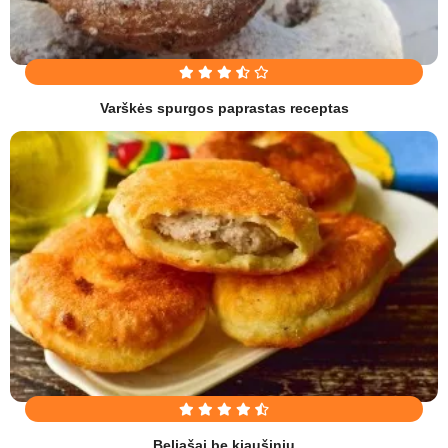
Varškės spurgos paprastas receptas
Beliašai be kiaušinių