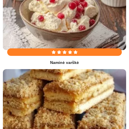
Naminė varškė