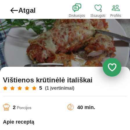
Atgal
0
Diskusijos
Išsaugoti
Profilis
Vištienos krūtinėlė itališkai
5
(1 įvertinimai)
2
40 min.
Porcijos
Apie receptą