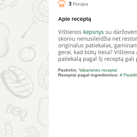
3
Porcijos
Apie receptą
Vištienos
kepsnys
su daržovėmis
skoniu nenusileidžia net rest
originalus patiekalas, gaminam
gerai, kad būtų tiesa? Vištien
patiekalą pagal šį receptą gali
Paskirtis:
Vakarienės receptai
Receptai pagal ingredientus:
# Paukšt