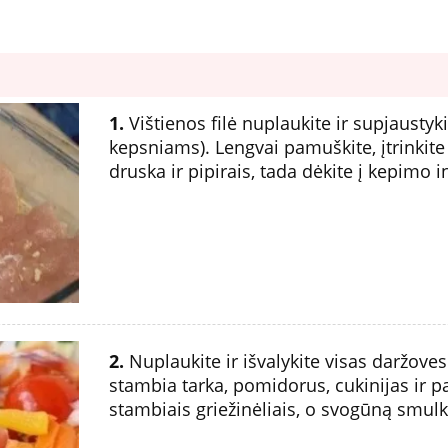
1.
Vištienos filė nuplaukite ir supjaustyk
kepsniams). Lengvai pamuškite, įtrinkite
druska ir pipirais, tada dėkite į kepimo i
2.
Nuplaukite ir išvalykite visas daržove
stambia tarka, pomidorus, cukinijas ir p
stambiais griežinėliais, o svogūną smulki