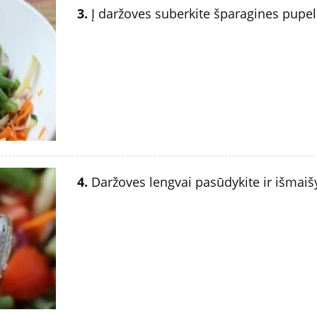
3.
Į daržoves suberkite šparagines pupele
4.
Daržoves lengvai pasūdykite ir išmaišy