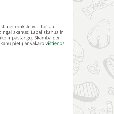
šti net moksleivis. Tačiau
ubingai skanus! Labai skanus ir
aiko ir pastangų. Skamba per
 skanų pietų ar vakaro
vištienos