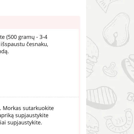
ite (500 gramų - 3-4
 išspaustu česnaku,
ndą.
s. Morkas sutarkuokite
apriką supjaustykite
ai supjaustykite.