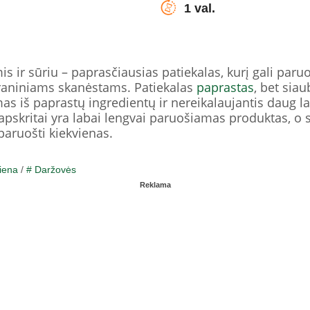
1 val.
 ir sūriu – paprasčiausias patiekalas, kurį gali paruo
oraniniams skanėstams. Patiekalas
paprastas
, bet sia
as iš paprastų ingredientų ir nereikalaujantis daug l
a apskritai yra labai lengvai paruošiamas produktas, o
 paruošti kiekvienas.
iena
/
# Daržovės
Reklama