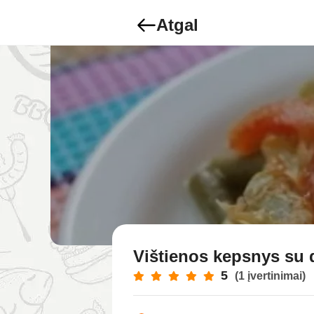
Atgal
Vištienos kepsnys su 
5
(1 įvertinimai)