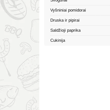
Svogūnai
Vyšniniai pomidorai
Druska ir pipirai
Saldžioji paprika
Cukinija