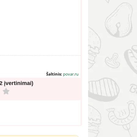
Šaltinis:
povar.ru
(2 įvertinimai)