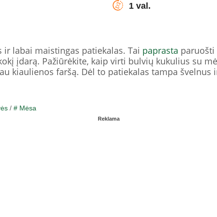
1 val.
 ir labai maistingas patiekalas. Tai
paprasta
paruošti 
 kokį įdarą. Pažiūrėkite, kaip virti bulvių kukulius su 
kau kiaulienos faršą. Dėl to patiekalas tampa švelnus i
vės
/
# Mėsa
Reklama