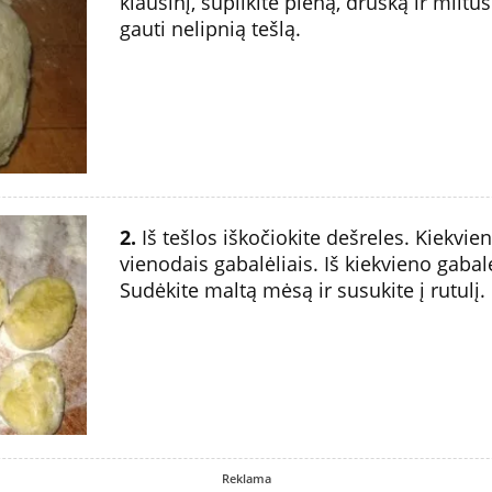
kiaušinį, supilkite pieną, druską ir milt
gauti nelipnią tešlą.
2.
Iš tešlos iškočiokite dešreles. Kiekvie
vienodais gabalėliais. Iš kiekvieno gaba
Sudėkite maltą mėsą ir susukite į rutulį.
Reklama