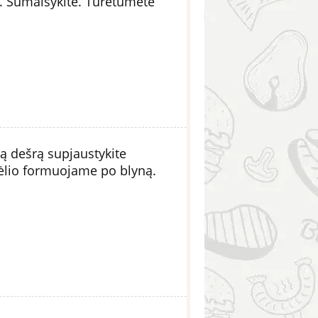
us. Sumaišykite. Turėtumėte
ną dešrą supjaustykite
lėlio formuojame po blyną.