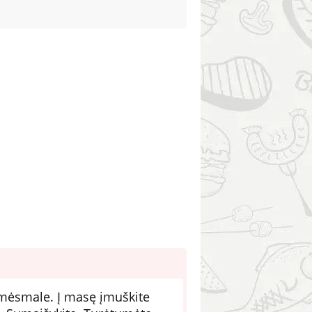
e mėsmale. Į masę įmuškite