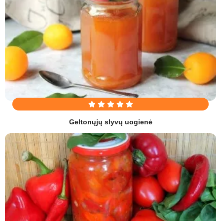
Geltonųjų slyvų uogienė