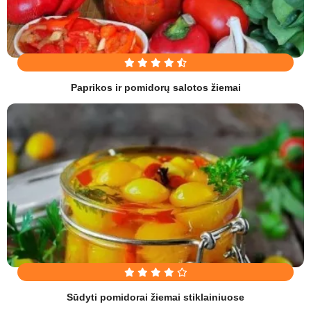
Paprikos ir pomidorų salotos žiemai
Sūdyti pomidorai žiemai stiklainiuose