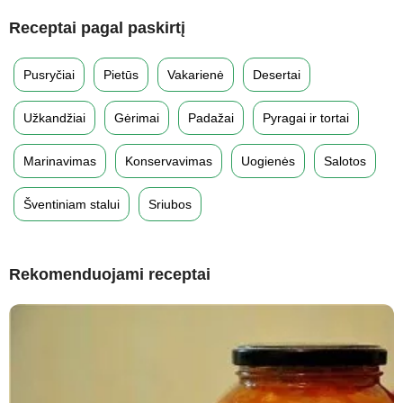
Receptai pagal paskirtį
Pusryčiai
Pietūs
Vakarienė
Desertai
Užkandžiai
Gėrimai
Padažai
Pyragai ir tortai
Marinavimas
Konservavimas
Uogienės
Salotos
Šventiniam stalui
Sriubos
Rekomenduojami receptai