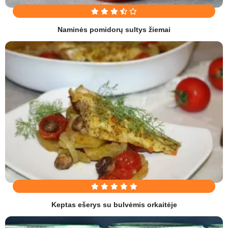
Naminės pomidorų sultys žiemai
Keptas ešerys su bulvėmis orkaitėje