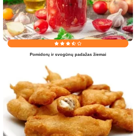
Pomidorų ir svogūnų padažas žiemai