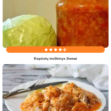
Kopūstų troškinys žiemai