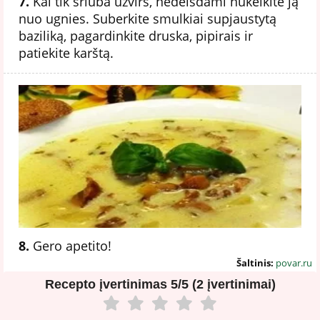
7.
Kai tik sriuba užvirs, nedelsdami nukelkite ją
nuo ugnies. Suberkite smulkiai supjaustytą
baziliką, pagardinkite druska, pipirais ir
patiekite karštą.
8.
Gero apetito!
Šaltinis:
povar.ru
Recepto įvertinimas
5/5 (2 įvertinimai)