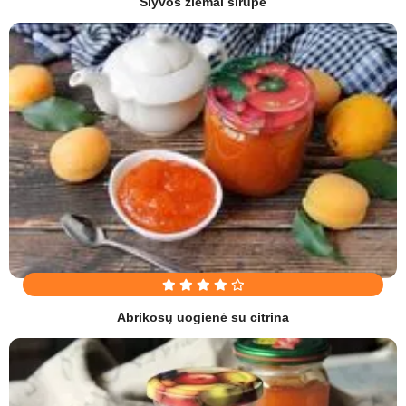
Slyvos žiemai sirupe
Abrikosų uogienė su citrina