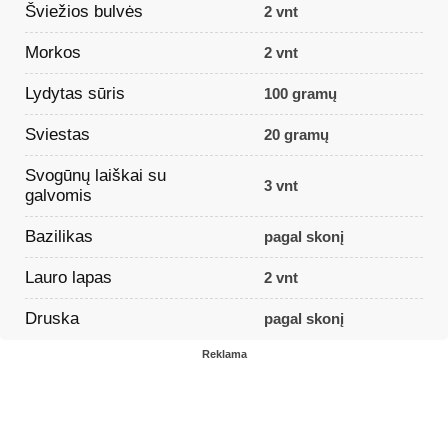
Šviežios bulvės
2 vnt
Morkos
2 vnt
Lydytas sūris
100 gramų
Sviestas
20 gramų
Svogūnų laiškai su
3 vnt
galvomis
Bazilikas
pagal skonį
Lauro lapas
2 vnt
Druska
pagal skonį
Reklama