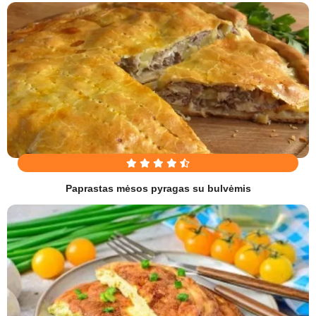
Paprastas mėsos pyragas su bulvėmis