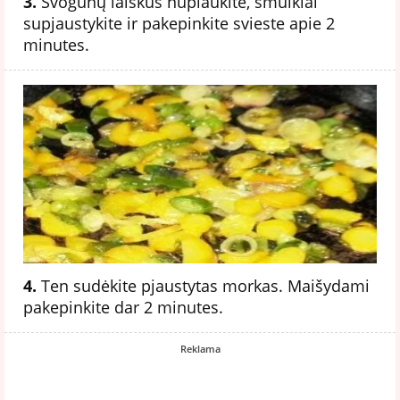
3.
Svogūnų laiškus nuplaukite, smulkiai
supjaustykite ir pakepinkite svieste apie 2
minutes.
4.
Ten sudėkite pjaustytas morkas. Maišydami
pakepinkite dar 2 minutes.
Reklama