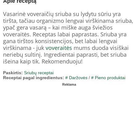
Apie receptą
Vasarinė voveraičių sriuba su lydytu sūriu yra
tiršta, tačiau organizmo lengvai virškinama sriuba,
ypač gera vasarą – kai miške auga šviežios
voveraitės. Receptas labai paprastas. Sriuba yra
gana tirštos konsistencijos, bet labai lengvai
virškinama - juk
voveraitės
mums duoda visiškai
neriebų sultinį. Ingredientai paprasti, bet sriuba
išeina kaip tik. Rekomenduoju!
Paskirtis:
Sriubų receptai
Receptai pagal ingredientus:
# Daržovės
/
# Pieno produktai
Reklama