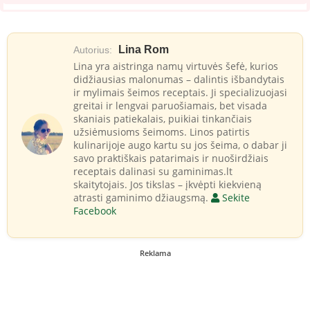
Lina Rom
Autorius:
Lina yra aistringa namų virtuvės šefė, kurios
didžiausias malonumas – dalintis išbandytais
ir mylimais šeimos receptais. Ji specializuojasi
greitai ir lengvai paruošiamais, bet visada
skaniais patiekalais, puikiai tinkančiais
užsiėmusioms šeimoms. Linos patirtis
kulinarijoje augo kartu su jos šeima, o dabar ji
savo praktiškais patarimais ir nuoširdžiais
receptais dalinasi su gaminimas.lt
skaitytojais. Jos tikslas – įkvėpti kiekvieną
atrasti gaminimo džiaugsmą.
Sekite
Facebook
Reklama