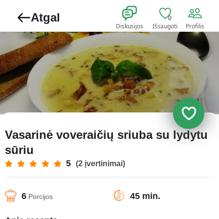
Atgal
0
Diskusijos
Išsaugoti
Profilis
Vasarinė voveraičių sriuba su lydytu
sūriu
5
(2 įvertinimai)
6
45 min.
Porcijos