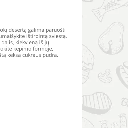
Tokį desertą galima paruošti
sumaišykite ištirpintą sviestą,
dalis, kiekvieną iš jų
uokite kepimo formoje,
oštą keksą cukraus pudra.