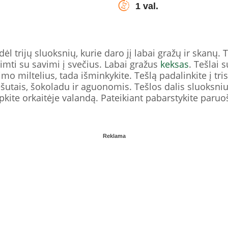
1 val.
 trijų sluoksnių, kurie daro jį labai gražų ir skanų. 
siimti su savimi į svečius. Labai gražus
keksas
. Tešlai 
imo miltelius, tada išminkykite. Tešlą padalinkite į tris 
ešutais, šokoladu ir aguonomis. Tešlos dalis sluoksni
epkite orkaitėje valandą. Pateikiant pabarstykite paru
Reklama