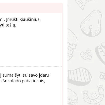
mi. Įmušti kiaušinius,
ti tešlą.
alį sumaišyti su savo įdaru
su šokolado gabaliukais,