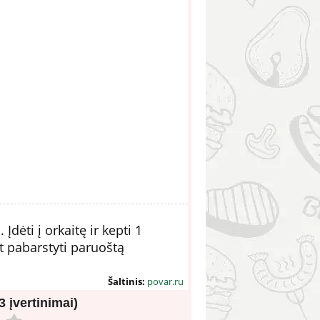
Įdėti į orkaitę ir kepti 1
t pabarstyti paruoštą
Šaltinis:
povar.ru
(3 įvertinimai)