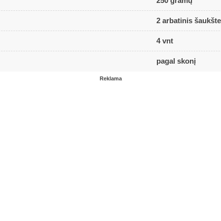
250 gramų
2 arbatinis šaukšte
4 vnt
pagal skonį
Reklama