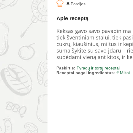
8
Porcijos
Apie receptą
Keksas gavo savo pavadinimą dėl
tiek šventiniam stalui, tiek pa
cukrų, kiaušinius, miltus ir kep
sumaišykite su savo įdaru – ri
sudėdami vieną ant kitos, ir k
Paskirtis:
Pyragų ir tortų receptai
Receptai pagal ingredientus:
# Miltai