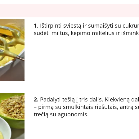
1.
Ištirpinti sviestą ir sumaišyti su cukru
sudėti miltus, kepimo miltelius ir išminky
2.
Padalyti tešlą į tris dalis. Kiekvieną d
– pirmą su smulkintais riešutais, antrą 
trečią su aguonomis.