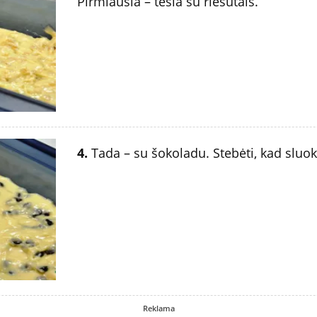
Pirmiausia – tešla su riešutais.
4.
Tada – su šokoladu. Stebėti, kad sluo
Reklama