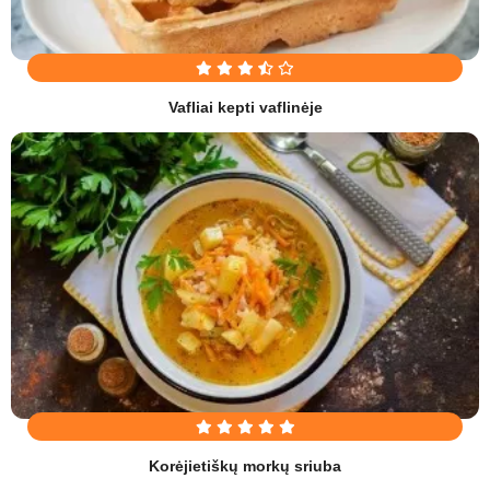
Vafliai kepti vaflinėje
Korėjietiškų morkų sriuba