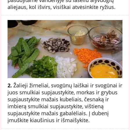
aliejaus, kol išvirs, visiškai atvėsinkite ryžius.
2.
Žalieji žirneliai, svogūnų laiškai ir svogūnai ir
juos smulkiai supjaustykite, morkas ir grybus
supjaustykite mažais kubeliais, česnaką ir
imbierą smulkiai supjaustykite, vištieną
supjaustykite mažais gabalėliais. Į dubenį
įmuškite kiaušinius ir išmaišykite.