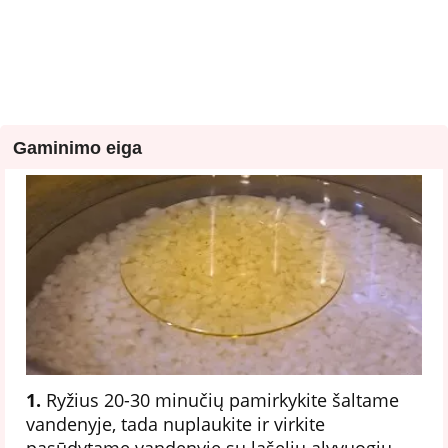
Gaminimo eiga
1.
Ryžius 20-30 minučių pamirkykite šaltame
vandenyje, tada nuplaukite ir virkite
pasūdytame vandenyje su lašeliu alyvuogių