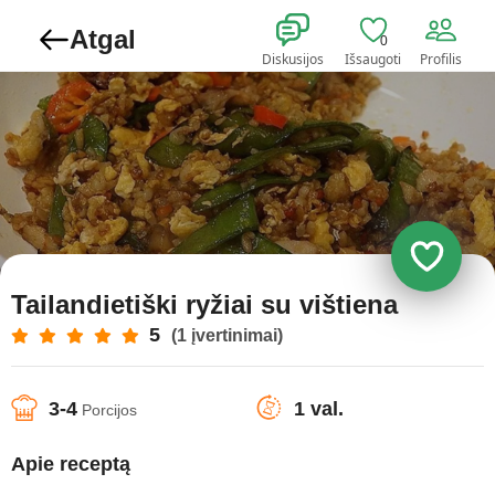
Atgal
0
Diskusijos
Išsaugoti
Profilis
Tailandietiški ryžiai su vištiena
5
(1 įvertinimai)
3-4
1 val.
Porcijos
Apie receptą