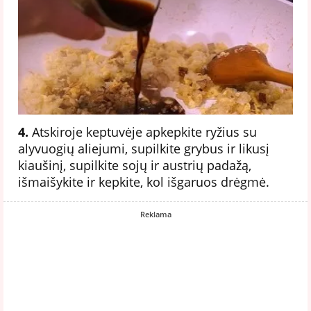
4.
Atskiroje keptuvėje apkepkite ryžius su
alyvuogių aliejumi, supilkite grybus ir likusį
kiaušinį, supilkite sojų ir austrių padažą,
išmaišykite ir kepkite, kol išgaruos drėgmė.
Reklama