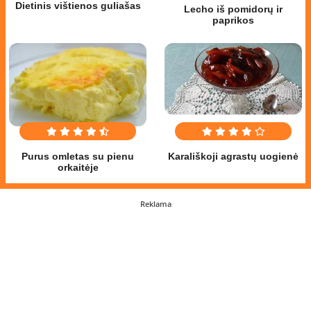
Dietinis vištienos guliašas
Lecho iš pomidorų ir
paprikos
Purus omletas su pienu
Karališkoji agrastų uogienė
orkaitėje
Reklama