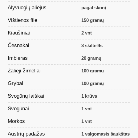
Alyvuogių aliejus
pagal skonį
Vištienos filė
150 gramų
Kiaušiniai
2 vnt
Česnakai
3 skiltel4s
Imbieras
20 gramų
Žalieji žirneliai
100 gramų
Grybai
100 gramų
Svogūnų laiškai
1 krūva
Svogūnai
1 vnt
Morkos
1 vnt
Austrių padažas
1 valgomasis šaukštas