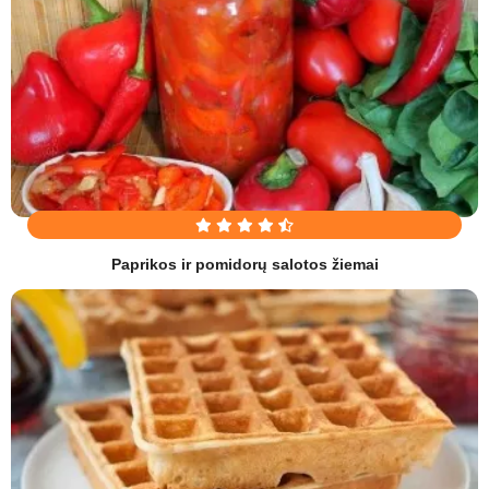
Paprikos ir pomidorų salotos žiemai