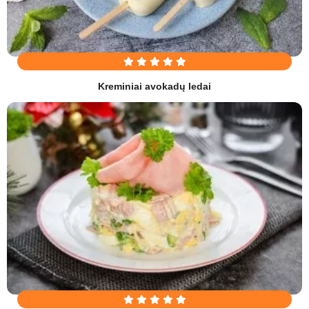
Kreminiai avokadų ledai