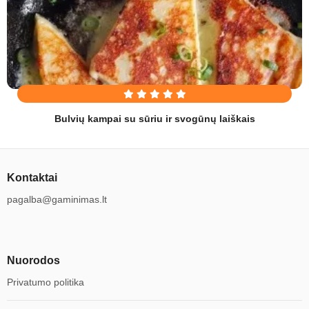
Bulvių kampai su sūriu ir svogūnų laiškais
Kontaktai
pagalba@gaminimas.lt
Nuorodos
Privatumo politika