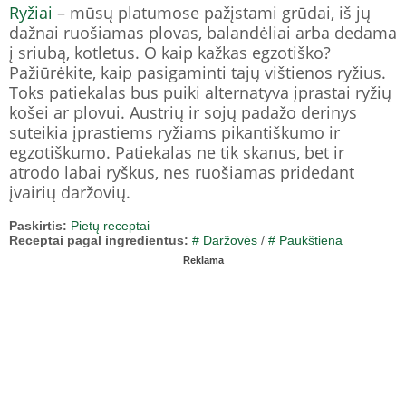
Ryžiai
– mūsų platumose pažįstami grūdai, iš jų
dažnai ruošiamas plovas, balandėliai arba dedama
į sriubą, kotletus. O kaip kažkas egzotiško?
Pažiūrėkite, kaip pasigaminti tajų vištienos ryžius.
Toks patiekalas bus puiki alternatyva įprastai ryžių
košei ar plovui. Austrių ir sojų padažo derinys
suteikia įprastiems ryžiams pikantiškumo ir
egzotiškumo. Patiekalas ne tik skanus, bet ir
atrodo labai ryškus, nes ruošiamas pridedant
įvairių daržovių.
Paskirtis:
Pietų receptai
Receptai pagal ingredientus:
# Daržovės
/
# Paukštiena
Reklama