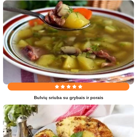
Bulvių sriuba su grybais ir porais