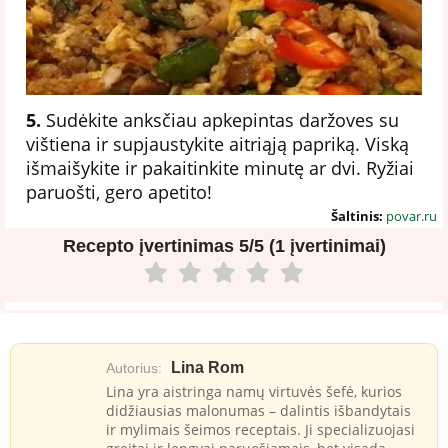
5.
Sudėkite anksčiau apkepintas daržoves su
vištiena ir supjaustykite aitriąją papriką. Viską
išmaišykite ir pakaitinkite minutę ar dvi. Ryžiai
paruošti, gero apetito!
Šaltinis:
povar.ru
Recepto įvertinimas
5/5 (1 įvertinimai)
Lina Rom
Autorius:
Lina yra aistringa namų virtuvės šefė, kurios
didžiausias malonumas – dalintis išbandytais
ir mylimais šeimos receptais. Ji specializuojasi