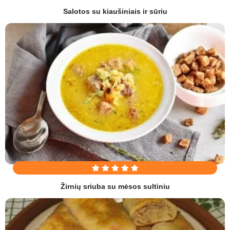
Salotos su kiaušiniais ir sūriu
Žirnių sriuba su mėsos sultiniu