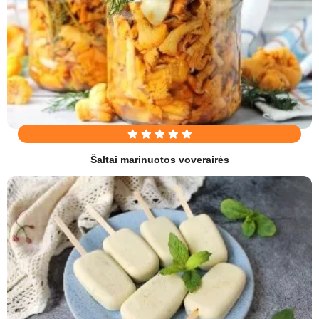
Šaltai marinuotos voverairės