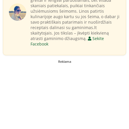
greitai ir lengvai paruošiamais, bet visada
skaniais patiekalais, puikiai tinkančiais
užsiėmusioms šeimoms. Linos patirtis
kulinarijoje augo kartu su jos šeima, o dabar ji
savo praktiškais patarimais ir nuoširdžiais
receptais dalinasi su gaminimas.lt
skaitytojais. Jos tikslas – įkvėpti kiekvieną
atrasti gaminimo džiaugsmą.
Sekite
Facebook
Reklama