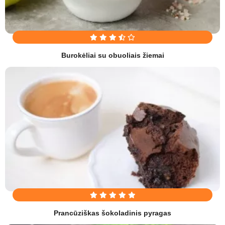
Burokėliai su obuoliais žiemai
Prancūziškas šokoladinis pyragas