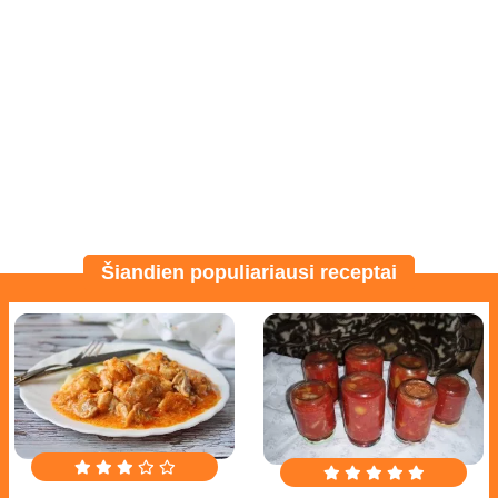
Šiandien populiariausi receptai