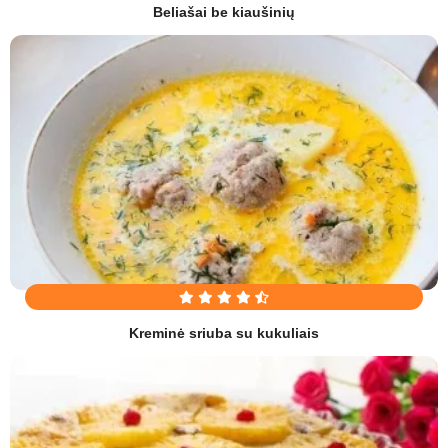
Beliašai be kiaušinių
Kreminė sriuba su kukuliais