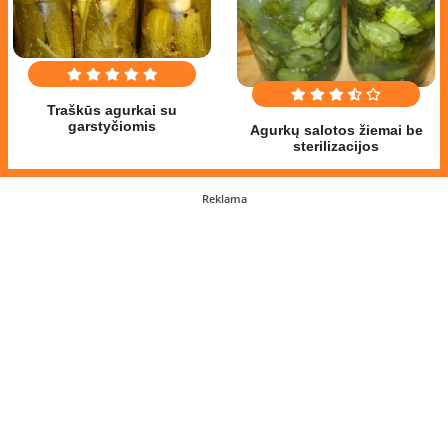
Traškūs agurkai su
garstyčiomis
Agurkų salotos žiemai be
sterilizacijos
Reklama