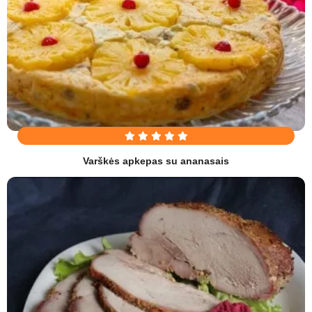
Varškės apkepas su ananasais