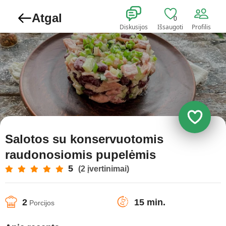
Atgal
0
Diskusijos
Išsaugoti
Profilis
Salotos su konservuotomis
raudonosiomis pupelėmis
5
(2 įvertinimai)
2
15 min.
Porcijos