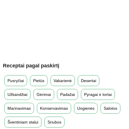
Receptai pagal paskirtį
Pusryčiai
Pietūs
Vakarienė
Desertai
Užkandžiai
Gėrimai
Padažai
Pyragai ir tortai
Marinavimas
Konservavimas
Uogienės
Salotos
Šventiniam stalui
Sriubos