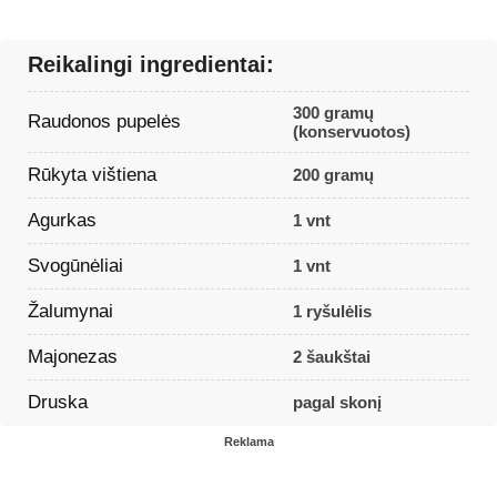
Reikalingi ingredientai:
300 gramų
Raudonos pupelės
(konservuotos)
Rūkyta vištiena
200 gramų
Agurkas
1 vnt
Svogūnėliai
1 vnt
Žalumynai
1 ryšulėlis
Majonezas
2 šaukštai
Druska
pagal skonį
Reklama