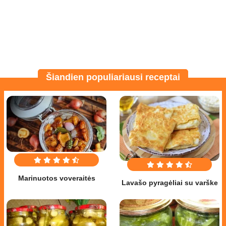
Šiandien populiariausi receptai
Marinuotos voveraitės
Lavašo pyragėliai su varške