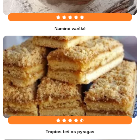
Naminė varškė
Trapios tešlos pyragas