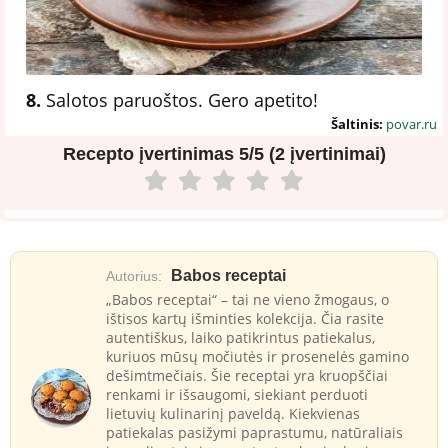
8.
Salotos paruoštos. Gero apetito!
Šaltinis:
povar.ru
Recepto įvertinimas
5/5 (2 įvertinimai)
Babos receptai
Autorius:
„Babos receptai“ – tai ne vieno žmogaus, o
ištisos kartų išminties kolekcija. Čia rasite
autentiškus, laiko patikrintus patiekalus,
kuriuos mūsų močiutės ir prosenelės gamino
dešimtmečiais. Šie receptai yra kruopščiai
renkami ir išsaugomi, siekiant perduoti
lietuvių kulinarinį paveldą. Kiekvienas
patiekalas pasižymi paprastumu, natūraliais