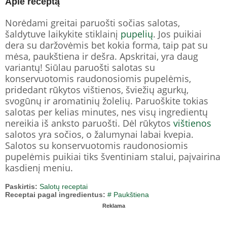
Apie receptą
Norėdami greitai paruošti sočias salotas,
šaldytuve laikykite stiklainį
pupelių
. Jos puikiai
dera su daržovėmis bet kokia forma, taip pat su
mėsa, paukštiena ir dešra. Apskritai, yra daug
variantų! Siūlau paruošti salotas su
konservuotomis raudonosiomis pupelėmis,
pridedant rūkytos vištienos, šviežių agurkų,
svogūnų ir aromatinių žolelių. Paruoškite tokias
salotas per kelias minutes, nes visų ingredientų
nereikia iš anksto paruošti. Dėl rūkytos
vištienos
salotos yra sočios, o žalumynai labai kvepia.
Salotos su konservuotomis raudonosiomis
pupelėmis puikiai tiks šventiniam stalui, paįvairina
kasdienį meniu.
Paskirtis:
Salotų receptai
Receptai pagal ingredientus:
# Paukštiena
Reklama