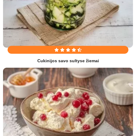
Cukinijos savo sultyse žiemai