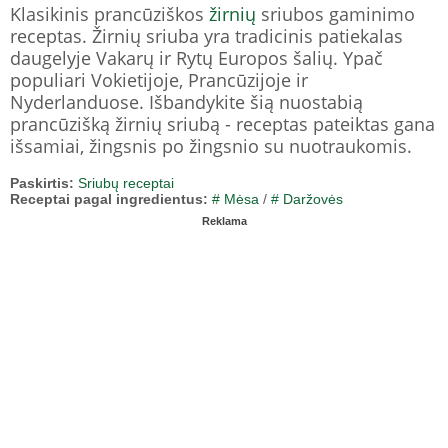
Klasikinis prancūziškos
žirnių
sriubos gaminimo
receptas. Žirnių sriuba yra tradicinis patiekalas
daugelyje Vakarų ir Rytų Europos šalių. Ypač
populiari Vokietijoje, Prancūzijoje ir
Nyderlanduose. Išbandykite šią nuostabią
prancūzišką žirnių sriubą - receptas pateiktas gana
išsamiai, žingsnis po žingsnio su nuotraukomis.
Paskirtis:
Sriubų receptai
Receptai pagal ingredientus:
# Mėsa
/
# Daržovės
Reklama