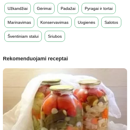
Užkandžiai
Gėrimai
Padažai
Pyragai ir tortai
Marinavimas
Konservavimas
Uogienės
Salotos
Šventiniam stalui
Sriubos
Rekomenduojami receptai