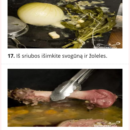
17.
Iš sriubos išimkite svogūną ir žoleles.