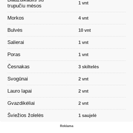
1 vnt
trupučiu mėsos
Morkos
4 vnt
Bulvės
10 vnt
Salierai
1 vnt
Poras
1 vnt
Česnakas
3 skiltelės
Svogūnai
2 vnt
Lauro lapai
2 vnt
Gvazdikėliai
2 vnt
Šviežios žolelės
1 saujelė
Reklama