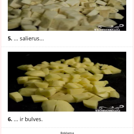
5.
... salierus...
6.
... ir bulves.
Reklama