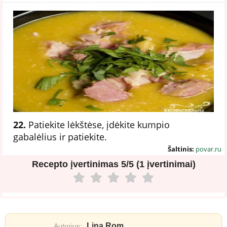
22.
Patiekite lėkštėse, įdėkite kumpio
gabalėlius ir patiekite.
Šaltinis:
povar.ru
Recepto įvertinimas
5/5 (1 įvertinimai)
Lina Rom
Autorius: