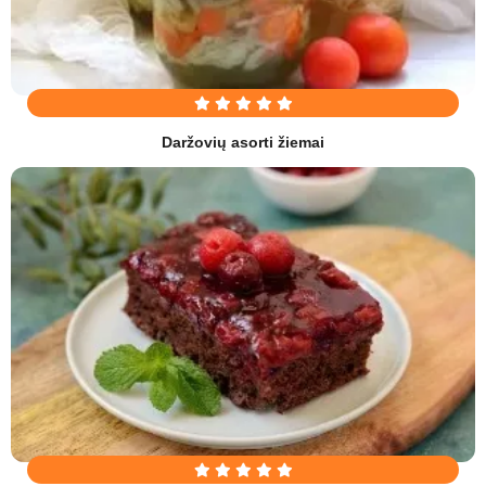
Daržovių asorti žiemai