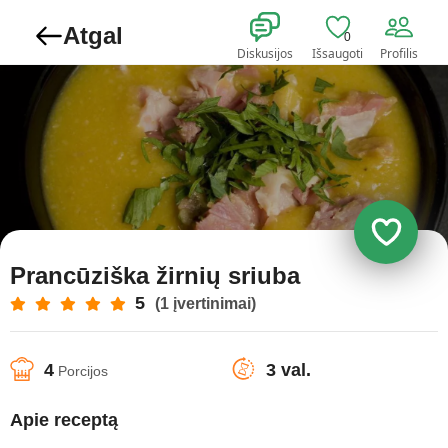
Atgal
0
Diskusijos
Išsaugoti
Profilis
Prancūziška žirnių sriuba
5
(1 įvertinimai)
4
3 val.
Porcijos
Apie receptą