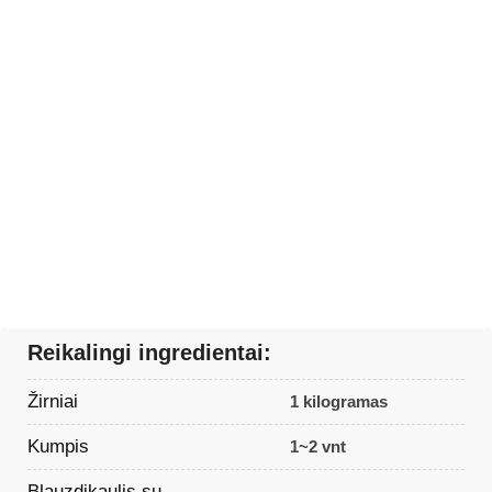
Reikalingi ingredientai:
Žirniai
1 kilogramas
Kumpis
1~2 vnt
Blauzdikaulis su