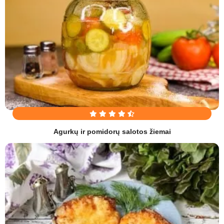
Agurkų ir pomidorų salotos žiemai