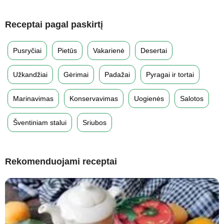
Receptai pagal paskirtį
Pusryčiai
Pietūs
Vakarienė
Desertai
Užkandžiai
Gėrimai
Padažai
Pyragai ir tortai
Marinavimas
Konservavimas
Uogienės
Salotos
Šventiniam stalui
Sriubos
Rekomenduojami receptai