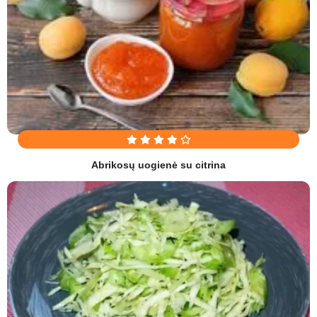
Abrikosų uogienė su citrina