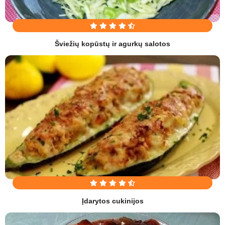
Šviežių kopūstų ir agurkų salotos
Įdarytos cukinijos