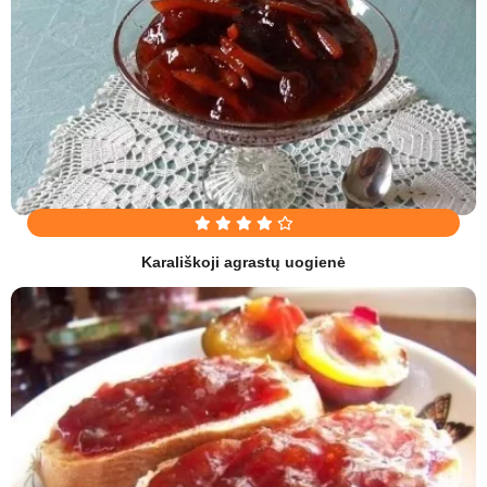
Karališkoji agrastų uogienė