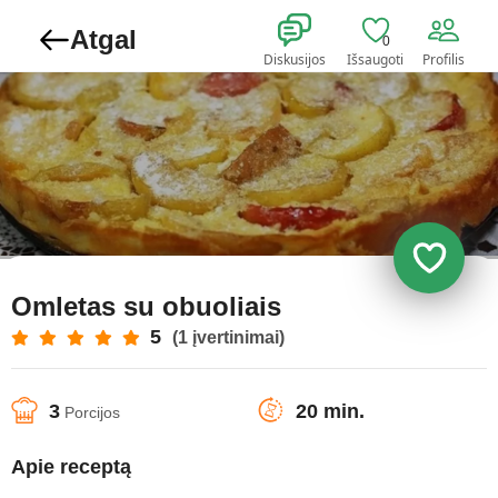
Atgal
0
Diskusijos
Išsaugoti
Profilis
Omletas su obuoliais
5
(1 įvertinimai)
3
20 min.
Porcijos
Apie receptą