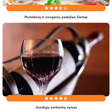
Pomidorų ir svogūnų padažas žiemai
Juodųjų serbentų vynas