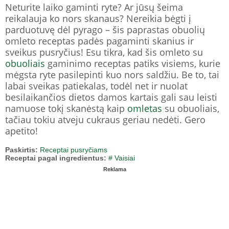
Neturite laiko gaminti ryte? Ar jūsų šeima
reikalauja ko nors skanaus? Nereikia bėgti į
parduotuvę dėl pyrago – šis paprastas obuolių
omleto receptas padės pagaminti skanius ir
sveikus pusryčius! Esu tikra, kad šis omleto su
obuoliais
gaminimo receptas patiks visiems, kurie
mėgsta ryte pasilepinti kuo nors saldžiu. Be to, tai
labai sveikas patiekalas, todėl net ir nuolat
besilaikančios dietos damos kartais gali sau leisti
namuose tokį skanėstą kaip
omletas
su obuoliais,
tačiau tokiu atveju cukraus geriau nedėti. Gero
apetito!
Paskirtis:
Receptai pusryčiams
Receptai pagal ingredientus:
# Vaisiai
Reklama