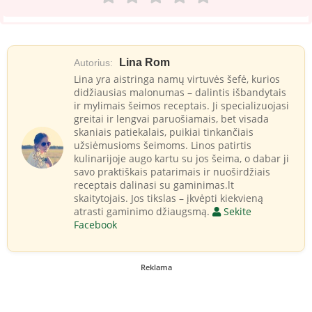
Lina Rom
Autorius:
Lina yra aistringa namų virtuvės šefė, kurios
didžiausias malonumas – dalintis išbandytais
ir mylimais šeimos receptais. Ji specializuojasi
greitai ir lengvai paruošiamais, bet visada
skaniais patiekalais, puikiai tinkančiais
užsiėmusioms šeimoms. Linos patirtis
kulinarijoje augo kartu su jos šeima, o dabar ji
savo praktiškais patarimais ir nuoširdžiais
receptais dalinasi su gaminimas.lt
skaitytojais. Jos tikslas – įkvėpti kiekvieną
atrasti gaminimo džiaugsmą.
Sekite
Facebook
Reklama