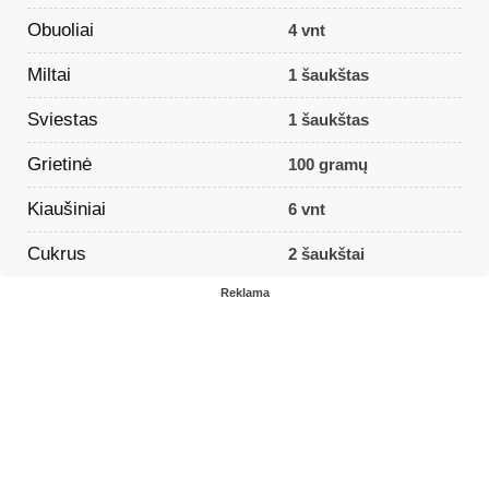
Obuoliai
4 vnt
Miltai
1 šaukštas
Sviestas
1 šaukštas
Grietinė
100 gramų
Kiaušiniai
6 vnt
Cukrus
2 šaukštai
Reklama