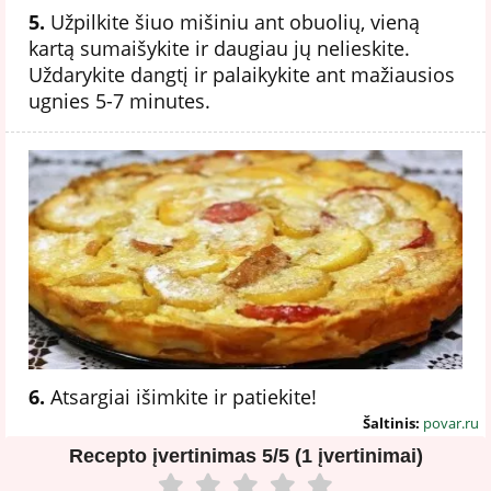
5.
Užpilkite šiuo mišiniu ant obuolių, vieną
kartą sumaišykite ir daugiau jų nelieskite.
Uždarykite dangtį ir palaikykite ant mažiausios
ugnies 5-7 minutes.
6.
Atsargiai išimkite ir patiekite!
Šaltinis:
povar.ru
Recepto įvertinimas
5/5 (1 įvertinimai)