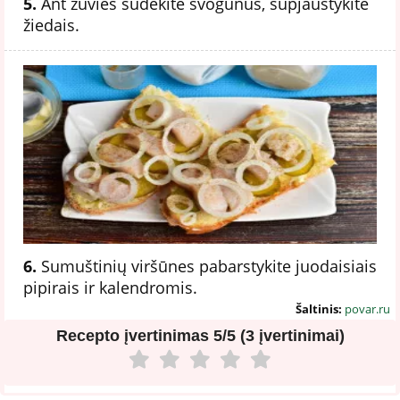
5.
Ant žuvies sudėkite svogūnus, supjaustykite
žiedais.
6.
Sumuštinių viršūnes pabarstykite juodaisiais
pipirais ir kalendromis.
Šaltinis:
povar.ru
Recepto įvertinimas
5/5 (3 įvertinimai)