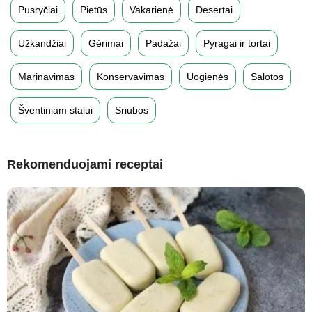
Pusryčiai
Pietūs
Vakarienė
Desertai
Užkandžiai
Gėrimai
Padažai
Pyragai ir tortai
Marinavimas
Konservavimas
Uogienės
Salotos
Šventiniam stalui
Sriubos
Rekomenduojami receptai