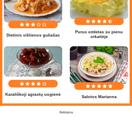
Purus omletas su pienu
Dietinis vištienos guliašas
orkaitėje
Karališkoji agrastų uogienė
Salotos Marianna
Reklama