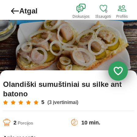
Atgal
0
Diskusijos
Išsaugoti
Profilis
Olandiški sumuštiniai su silke ant
batono
5
(3 įvertinimai)
2
10 min.
Porcijos