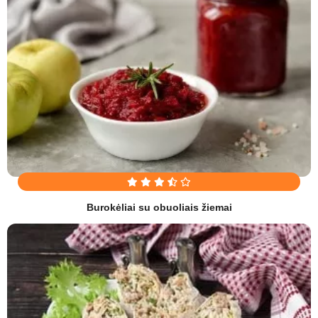
Burokėliai su obuoliais žiemai