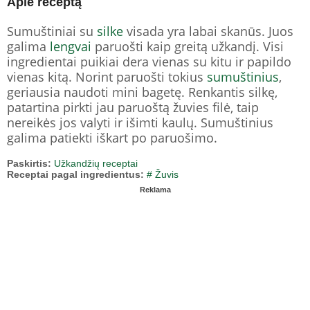
Apie receptą
Sumuštiniai su
silke
visada yra labai skanūs. Juos
galima
lengvai
paruošti kaip greitą užkandį. Visi
ingredientai puikiai dera vienas su kitu ir papildo
vienas kitą. Norint paruošti tokius
sumuštinius
,
geriausia naudoti mini bagetę. Renkantis silkę,
patartina pirkti jau paruoštą žuvies filė, taip
nereikės jos valyti ir išimti kaulų. Sumuštinius
galima patiekti iškart po paruošimo.
Paskirtis:
Užkandžių receptai
Receptai pagal ingredientus:
# Žuvis
Reklama