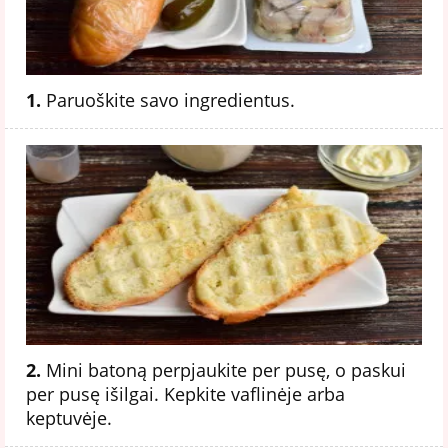
1.
Paruoškite savo ingredientus.
2.
Mini batoną perpjaukite per pusę, o paskui
per pusę išilgai. Kepkite vaflinėje arba
keptuvėje.