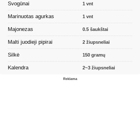
Svogūnai
1 vnt
Marinuotas agurkas
1 vnt
Majonezas
0.5 šaukštai
Malti juodieji pipirai
2 žiupsneliai
Silkė
150 gramų
Kalendra
2~3 žiupsneliai
Reklama