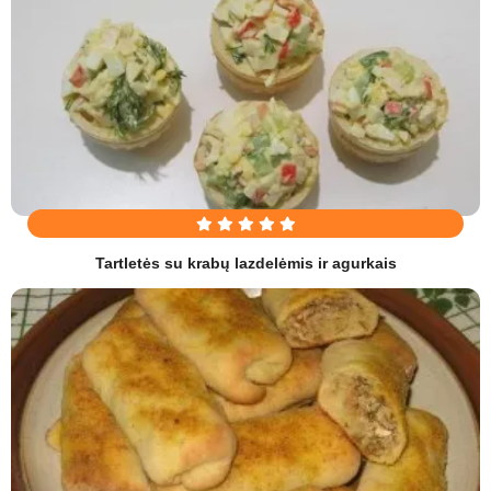
Tartletės su krabų lazdelėmis ir agurkais