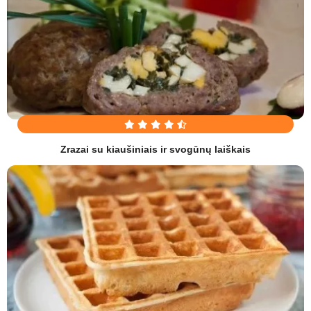
Zrazai su kiaušiniais ir svogūnų laiškais