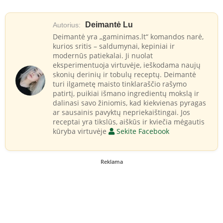
Deimantė Lu
Autorius:
Deimantė yra „gaminimas.lt“ komandos narė,
kurios sritis – saldumynai, kepiniai ir
modernūs patiekalai. Ji nuolat
eksperimentuoja virtuvėje, ieškodama naujų
skonių derinių ir tobulų receptų. Deimantė
turi ilgametę maisto tinklaraščio rašymo
patirtį, puikiai išmano ingredientų mokslą ir
dalinasi savo žiniomis, kad kiekvienas pyragas
ar sausainis pavyktų nepriekaištingai. Jos
receptai yra tikslūs, aiškūs ir kviečia mėgautis
kūryba virtuvėje
Sekite Facebook
Reklama