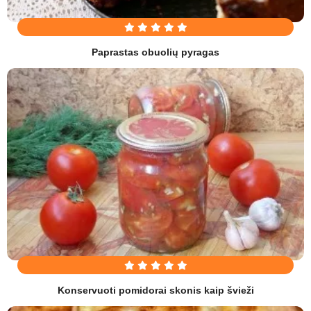
Paprastas obuolių pyragas
Konservuoti pomidorai skonis kaip švieži