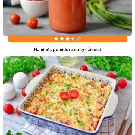
Naminės pomidorų sultys žiemai