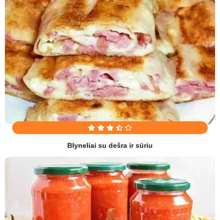
Blyneliai su dešra ir sūriu