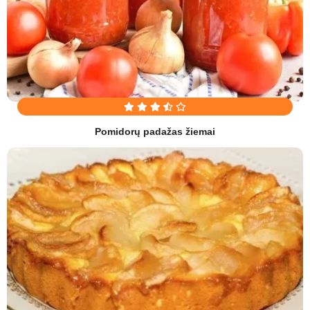
Pomidorų padažas žiemai