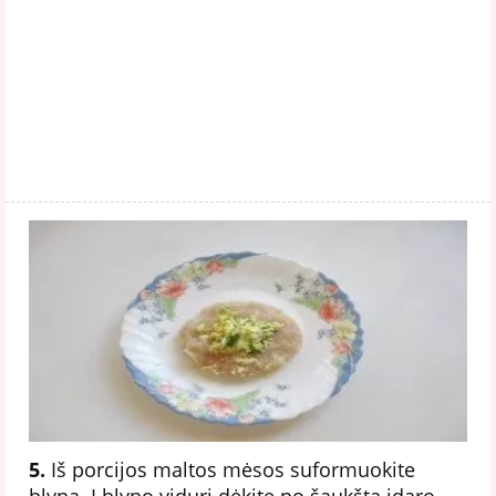
5.
Iš porcijos maltos mėsos suformuokite
blyną. Į blyno vidurį dėkite po šaukštą įdaro.