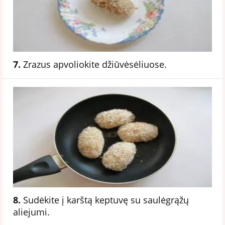
7.
Zrazus apvoliokite džiūvėsėliuose.
8.
Sudėkite į karštą keptuvę su saulėgrąžų
aliejumi.