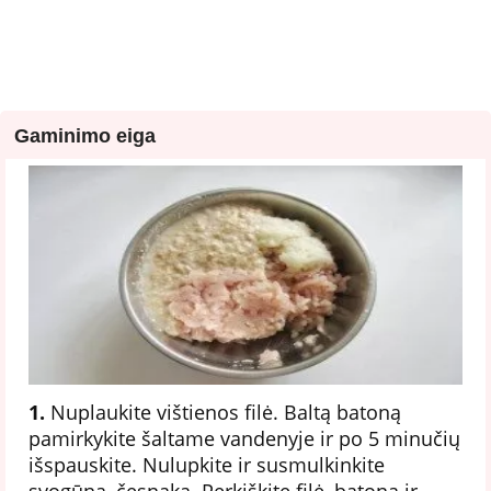
Gaminimo eiga
1.
Nuplaukite vištienos filė. Baltą batoną
pamirkykite šaltame vandenyje ir po 5 minučių
išspauskite. Nulupkite ir susmulkinkite
svogūną, česnaką. Perkiškite filė, batoną ir