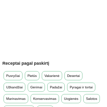
Receptai pagal paskirtį
Pusryčiai
Pietūs
Vakarienė
Desertai
Užkandžiai
Gėrimai
Padažai
Pyragai ir tortai
Marinavimas
Konservavimas
Uogienės
Salotos