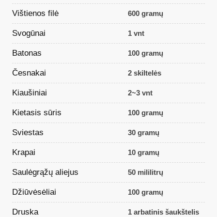
Vištienos filė
600 gramų
Svogūnai
1 vnt
Batonas
100 gramų
Česnakai
2 skiltelės
Kiaušiniai
2~3 vnt
Kietasis sūris
100 gramų
Sviestas
30 gramų
Krapai
10 gramų
Saulėgrąžų aliejus
50 mililitrų
Džiūvėsėliai
100 gramų
Druska
1 arbatinis šaukštelis