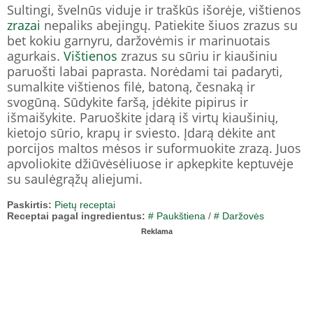
Sultingi, švelnūs viduje ir traškūs išorėje, vištienos
zrazai
nepaliks abejingų. Patiekite šiuos zrazus su
bet kokiu garnyru, daržovėmis ir marinuotais
agurkais.
Vištienos
zrazus su sūriu ir kiaušiniu
paruošti labai paprasta. Norėdami tai padaryti,
sumalkite vištienos filė, batoną, česnaką ir
svogūną. Sūdykite faršą, įdėkite pipirus ir
išmaišykite. Paruoškite įdarą iš virtų kiaušinių,
kietojo sūrio, krapų ir sviesto. Įdarą dėkite ant
porcijos maltos mėsos ir suformuokite zrazą. Juos
apvoliokite džiūvėsėliuose ir apkepkite keptuvėje
su saulėgrąžų aliejumi.
Paskirtis:
Pietų receptai
Receptai pagal ingredientus:
# Paukštiena
/
# Daržovės
Reklama