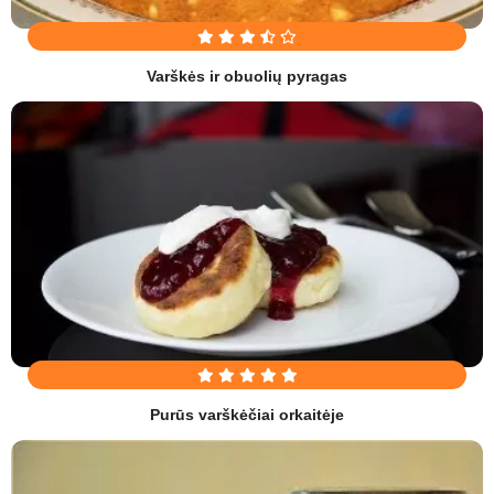
Varškės ir obuolių pyragas
Purūs varškėčiai orkaitėje