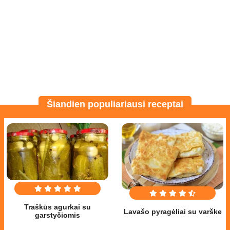
Šiandien populiariausi receptai
Traškūs agurkai su
Lavašo pyragėliai su varške
garstyčiomis