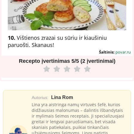
10.
Vištienos zrazai su sūriu ir kiaušiniu
paruošti. Skanaus!
Šaltinis:
povar.ru
Recepto įvertinimas
5/5 (2 įvertinimai)
Lina Rom
Autorius:
Lina yra aistringa namų virtuvės šefė, kurios
didžiausias malonumas – dalintis išbandytais
ir mylimais šeimos receptais. Ji specializuojasi
greitai ir lengvai paruošiamais, bet visada
skaniais patiekalais, puikiai tinkančiais
užsiėmusioms šeimoms. Linos patirtis