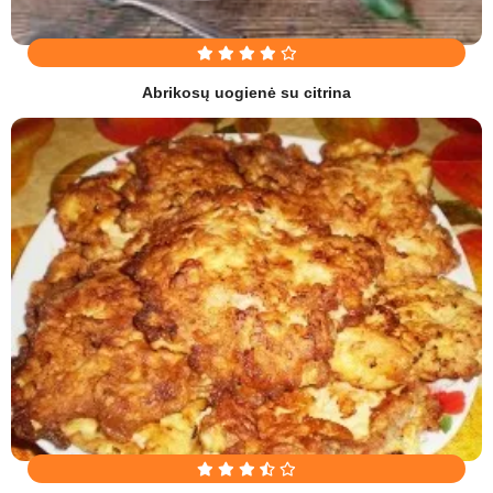
Abrikosų uogienė su citrina