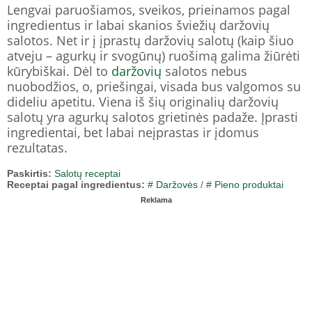
Lengvai paruošiamos, sveikos, prieinamos pagal
ingredientus ir labai skanios šviežių daržovių
salotos. Net ir į įprastų daržovių salotų (kaip šiuo
atveju – agurkų ir svogūnų) ruošimą galima žiūrėti
kūrybiškai. Dėl to
daržovių
salotos nebus
nuobodžios, o, priešingai, visada bus valgomos su
dideliu apetitu. Viena iš šių originalių daržovių
salotų yra agurkų salotos grietinės padaže. Įprasti
ingredientai, bet labai neįprastas ir įdomus
rezultatas.
Paskirtis:
Salotų receptai
Receptai pagal ingredientus:
# Daržovės
/
# Pieno produktai
Reklama