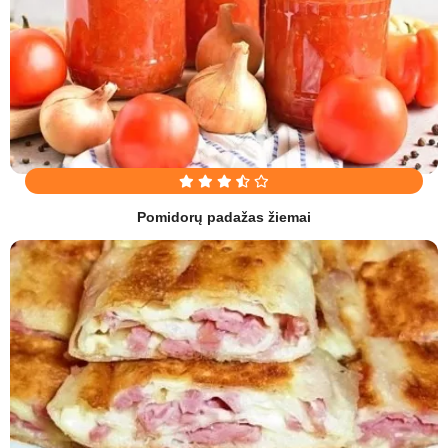
Pomidorų padažas žiemai