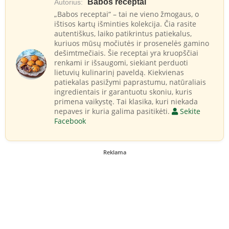
Babos receptai
Autorius:
„Babos receptai“ – tai ne vieno žmogaus, o
ištisos kartų išminties kolekcija. Čia rasite
autentiškus, laiko patikrintus patiekalus,
kuriuos mūsų močiutės ir prosenelės gamino
dešimtmečiais. Šie receptai yra kruopščiai
renkami ir išsaugomi, siekiant perduoti
lietuvių kulinarinį paveldą. Kiekvienas
patiekalas pasižymi paprastumu, natūraliais
ingredientais ir garantuotu skoniu, kuris
primena vaikystę. Tai klasika, kuri niekada
nepaves ir kuria galima pasitikėti.
Sekite
Facebook
Reklama