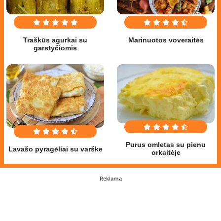
Traškūs agurkai su
Marinuotos voveraitės
garstyčiomis
Purus omletas su pienu
Lavašo pyragėliai su varške
orkaitėje
Reklama