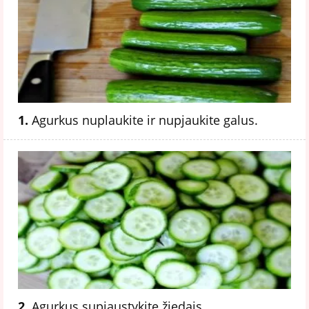
1.
Agurkus nuplaukite ir nupjaukite galus.
2.
Agurkus supjaustykite žiedais.