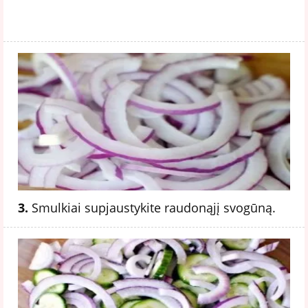
3.
Smulkiai supjaustykite raudonąjį svogūną.