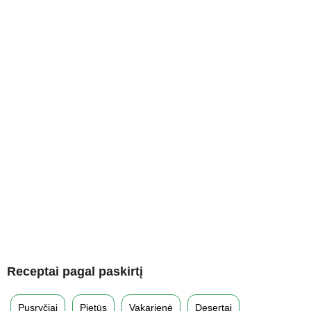
Receptai pagal paskirtį
Pusryčiai
Pietūs
Vakarienė
Desertai