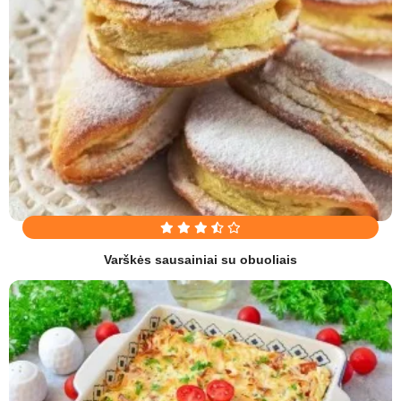
Varškės sausainiai su obuoliais