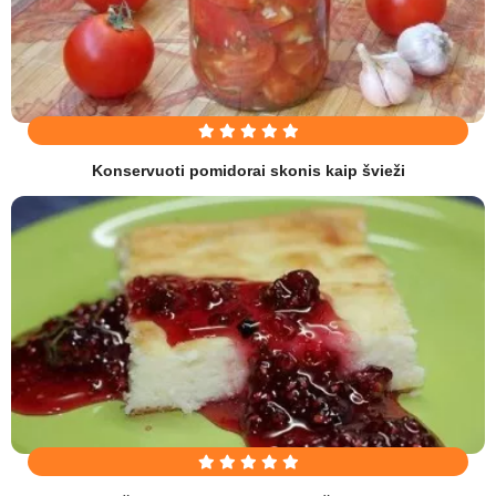
Konservuoti pomidorai skonis kaip švieži