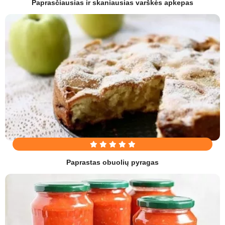
Paprasčiausias ir skaniausias varškės apkepas
Paprastas obuolių pyragas