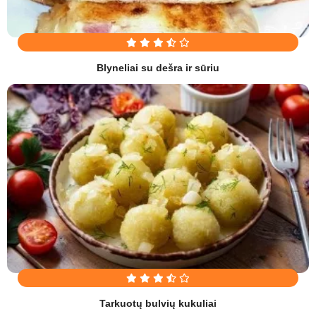
Blyneliai su dešra ir sūriu
Tarkuotų bulvių kukuliai