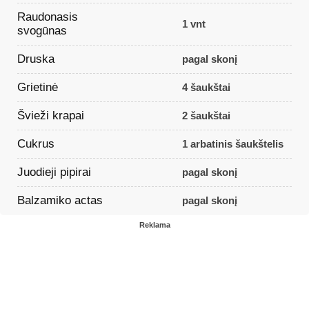
Raudonasis
1 vnt
svogūnas
Druska
pagal skonį
Grietinė
4 šaukštai
Švieži krapai
2 šaukštai
Cukrus
1 arbatinis šaukštelis
Juodieji pipirai
pagal skonį
Balzamiko actas
pagal skonį
Reklama