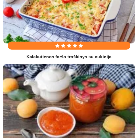
Kalakutienos faršo troškinys su cukinija