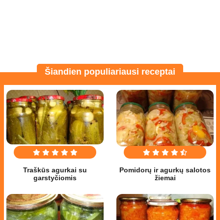
Šiandien populiariausi receptai
Traškūs agurkai su
Pomidorų ir agurkų salotos
garstyčiomis
žiemai