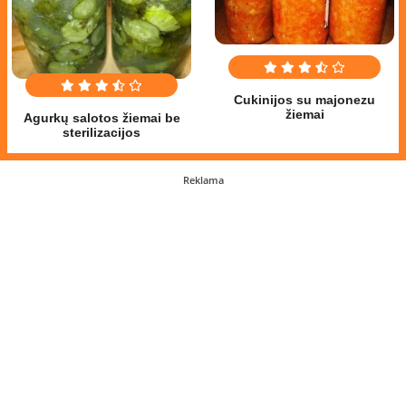
Cukinijos su majonezu
žiemai
Agurkų salotos žiemai be
sterilizacijos
Reklama