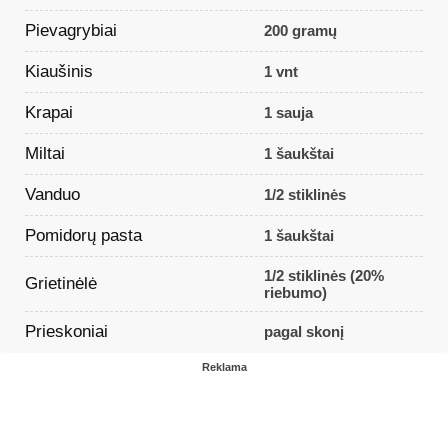
Pievagrybiai
200 gramų
Kiaušinis
1 vnt
Krapai
1 sauja
Miltai
1 šaukštai
Vanduo
1/2 stiklinės
Pomidorų pasta
1 šaukštai
1/2 stiklinės (20%
Grietinėlė
riebumo)
Prieskoniai
pagal skonį
Reklama