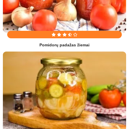
Pomidorų padažas žiemai