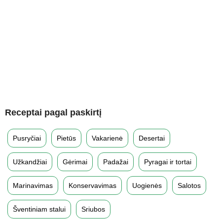
Receptai pagal paskirtį
Pusryčiai
Pietūs
Vakarienė
Desertai
Užkandžiai
Gėrimai
Padažai
Pyragai ir tortai
Marinavimas
Konservavimas
Uogienės
Salotos
Šventiniam stalui
Sriubos