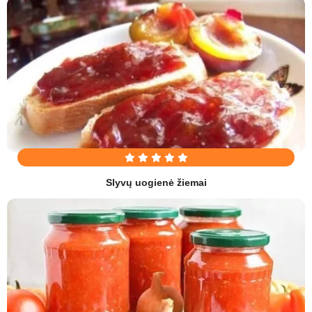
Slyvų uogienė žiemai