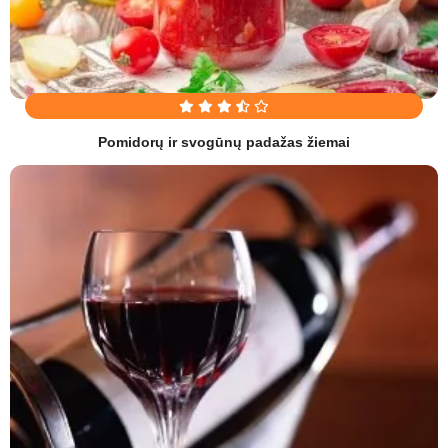
Pomidorų ir svogūnų padažas žiemai