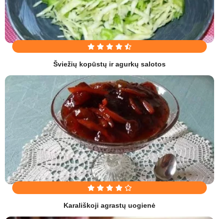
Šviežių kopūstų ir agurkų salotos
Karališkoji agrastų uogienė