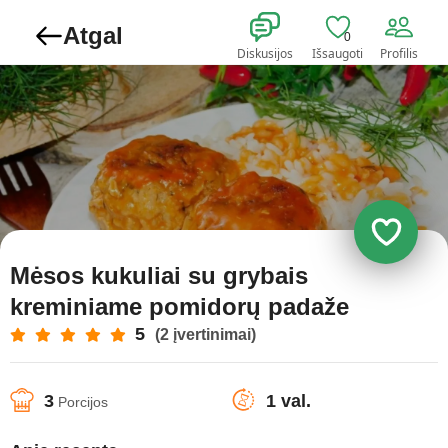
Atgal
0
Diskusijos
Išsaugoti
Profilis
Mėsos kukuliai su grybais
kreminiame pomidorų padaže
5
(2 įvertinimai)
3
1 val.
Porcijos