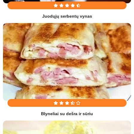
Juodųjų serbentų vynas
Blyneliai su dešra ir sūriu