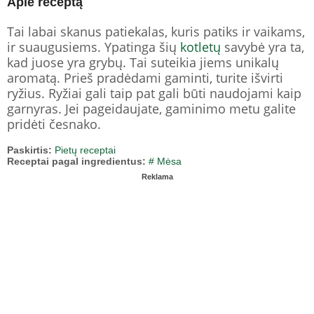
Apie receptą
Tai labai skanus patiekalas, kuris patiks ir vaikams,
ir suaugusiems. Ypatinga šių
kotletų
savybė yra ta,
kad juose yra grybų. Tai suteikia jiems unikalų
aromatą. Prieš pradėdami gaminti, turite išvirti
ryžius. Ryžiai gali taip pat gali būti naudojami kaip
garnyras. Jei pageidaujate, gaminimo metu galite
pridėti česnako.
Paskirtis:
Pietų receptai
Receptai pagal ingredientus:
# Mėsa
Reklama