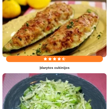
Įdarytos cukinijos