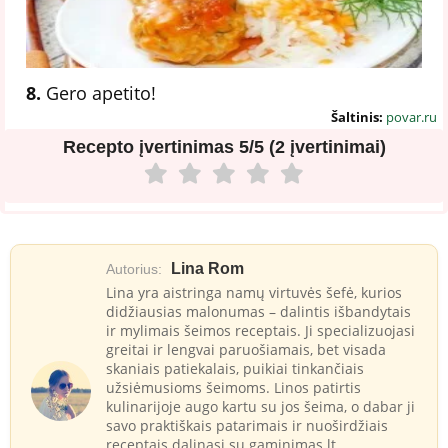
8.
Gero apetito!
Šaltinis:
povar.ru
Recepto įvertinimas
5/5 (2 įvertinimai)
Lina Rom
Autorius:
Lina yra aistringa namų virtuvės šefė, kurios
didžiausias malonumas – dalintis išbandytais
ir mylimais šeimos receptais. Ji specializuojasi
greitai ir lengvai paruošiamais, bet visada
skaniais patiekalais, puikiai tinkančiais
užsiėmusioms šeimoms. Linos patirtis
kulinarijoje augo kartu su jos šeima, o dabar ji
savo praktiškais patarimais ir nuoširdžiais
receptais dalinasi su gaminimas.lt