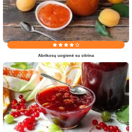
Abrikosų uogienė su citrina