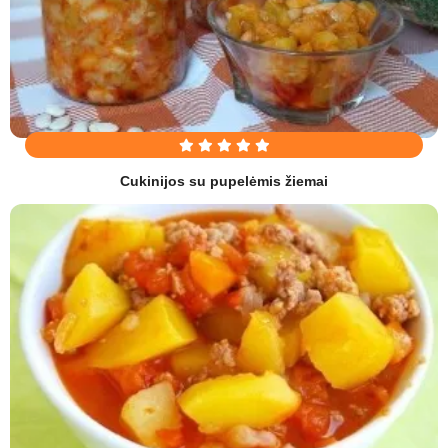
Cukinijos su pupelėmis žiemai