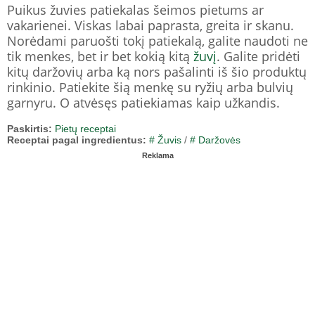
Puikus žuvies patiekalas šeimos pietums ar
vakarienei. Viskas labai paprasta, greita ir skanu.
Norėdami paruošti tokį patiekalą, galite naudoti ne
tik menkes, bet ir bet kokią kitą
žuvį
. Galite pridėti
kitų daržovių arba ką nors pašalinti iš šio produktų
rinkinio. Patiekite šią menkę su ryžių arba bulvių
garnyru. O atvėsęs patiekiamas kaip užkandis.
Paskirtis:
Pietų receptai
Receptai pagal ingredientus:
# Žuvis
/
# Daržovės
Reklama