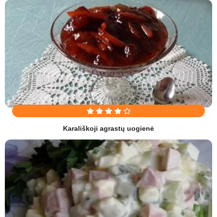
Karališkoji agrastų uogienė