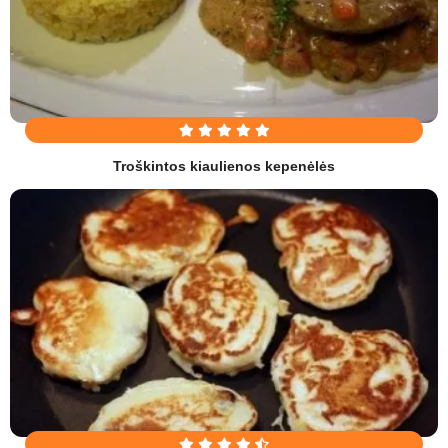
Troškintos kiaulienos kepenėlės