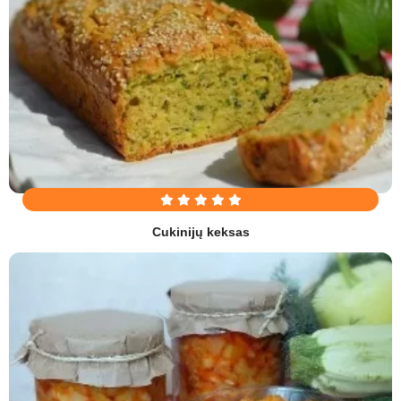
Cukinijų keksas