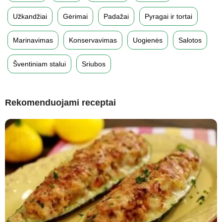
Užkandžiai
Gėrimai
Padažai
Pyragai ir tortai
Marinavimas
Konservavimas
Uogienės
Salotos
Šventiniam stalui
Sriubos
Rekomenduojami receptai