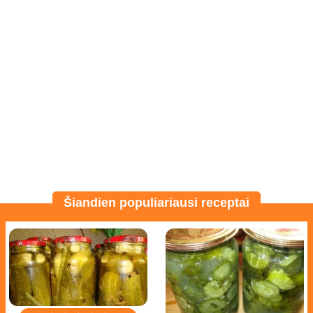
Šiandien populiariausi receptai