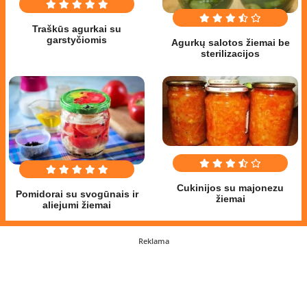
Traškūs agurkai su
garstyčiomis
Agurkų salotos žiemai be
sterilizacijos
Cukinijos su majonezu
Pomidorai su svogūnais ir
žiemai
aliejumi žiemai
Reklama