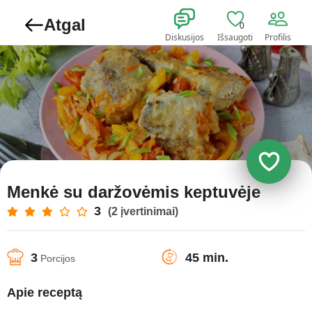
Atgal
0
Diskusijos
Išsaugoti
Profilis
Menkė su daržovėmis keptuvėje
3
(2 įvertinimai)
3
45 min.
Porcijos
Apie receptą