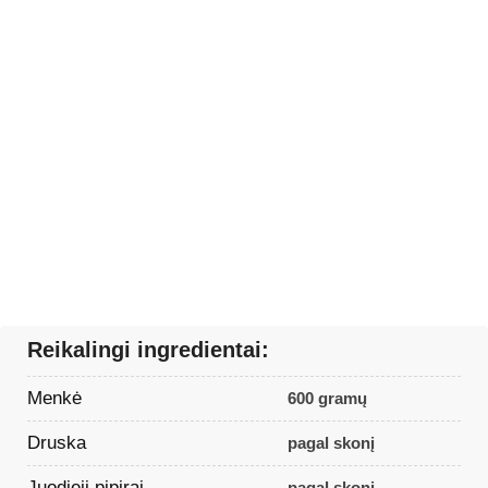
Reikalingi ingredientai:
Menkė
600 gramų
Druska
pagal skonį
Juodieji pipirai
pagal skonį