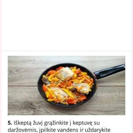
5.
Iškeptą žuvį grąžinkite į keptuvę su
daržovėmis, įpilkite vandens ir uždarykite