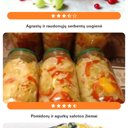
Agrastų ir raudonųjų serbentų uogienė
Pomidorų ir agurkų salotos žiemai