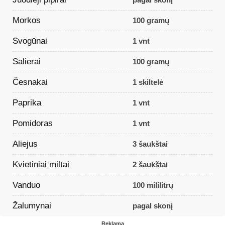
Morkos
100 gramų
Svogūnai
1 vnt
Salierai
100 gramų
Česnakai
1 skiltelė
Paprika
1 vnt
Pomidoras
1 vnt
Aliejus
3 šaukštai
Kvietiniai miltai
2 šaukštai
Vanduo
100 mililitrų
Žalumynai
pagal skonį
Reklama