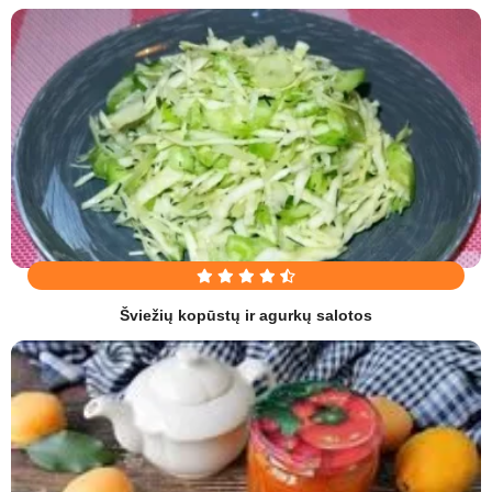
Šviežių kopūstų ir agurkų salotos