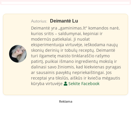
Deimantė Lu
Autorius:
Deimantė yra „gaminimas.lt“ komandos narė,
kurios sritis – saldumynai, kepiniai ir
modernūs patiekalai. Ji nuolat
eksperimentuoja virtuvėje, ieškodama naujų
skonių derinių ir tobulų receptų. Deimantė
turi ilgametę maisto tinklaraščio rašymo
patirtį, puikiai išmano ingredientų mokslą ir
dalinasi savo žiniomis, kad kiekvienas pyragas
ar sausainis pavyktų nepriekaištingai. Jos
receptai yra tikslūs, aiškūs ir kviečia mėgautis
kūryba virtuvėje
Sekite Facebook
Reklama