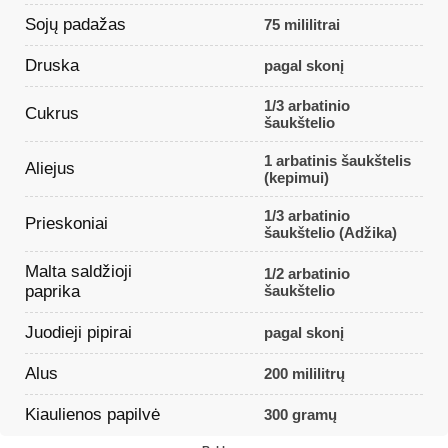
Sojų padažas
75 mililitrai
Druska
pagal skonį
1/3 arbatinio
Cukrus
šaukštelio
1 arbatinis šaukštelis
Aliejus
(kepimui)
1/3 arbatinio
Prieskoniai
šaukštelio (Adžika)
Malta saldžioji
1/2 arbatinio
paprika
šaukštelio
Juodieji pipirai
pagal skonį
Alus
200 mililitrų
Kiaulienos papilvė
300 gramų