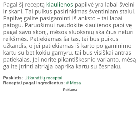
Pagal šį receptą
kiaulienos
papilvė yra labai švelni
ir skani. Tai puikus pasirinkimas šventiniam stalui.
Papilvę galite pasigaminti iš anksto – tai labai
patogu. Paruošimui naudokite kiaulienos papilvę
pagal savo skonį, mėsos sluoksnių skaičius neturi
reikšmės. Patiekiamas šaltas, tai bus puikus
užkandis, o jei patiekiamas iš karto po gaminimo
kartu su bet kokiu garnyru, tai bus visiškai antras
patiekalas. Jei norite pikantiškesnio varianto, mėsą
galite įtrinti aitriąja paprika kartu su česnaku.
Paskirtis:
Užkandžių receptai
Receptai pagal ingredientus:
# Mėsa
Reklama