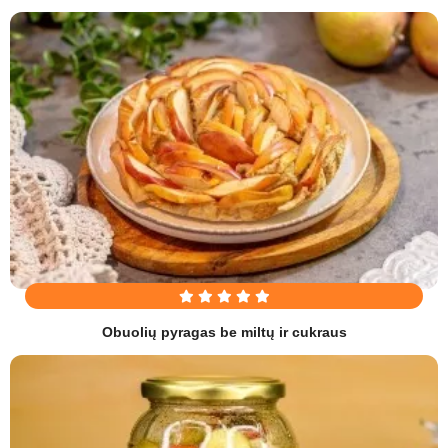
Obuolių pyragas be miltų ir cukraus