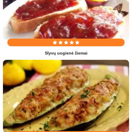
Slyvų uogienė žiemai