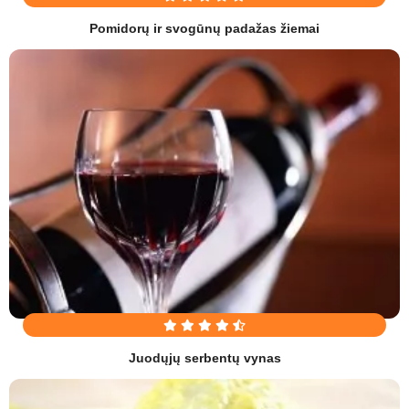
Pomidorų ir svogūnų padažas žiemai
Juodųjų serbentų vynas