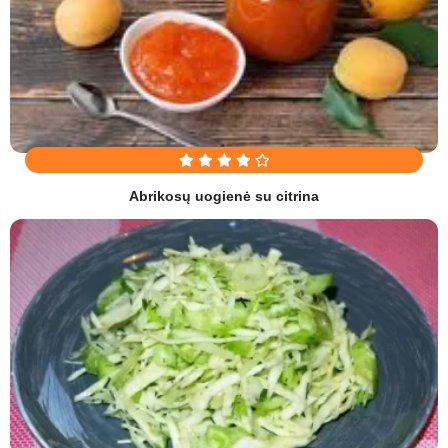
Abrikosų uogienė su citrina