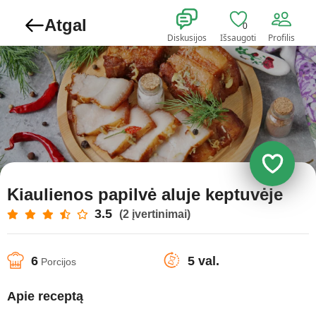
Atgal
0
Diskusijos
Išsaugoti
Profilis
Kiaulienos papilvė aluje keptuvėje
3.5
(2 įvertinimai)
6
5 val.
Porcijos
Apie receptą