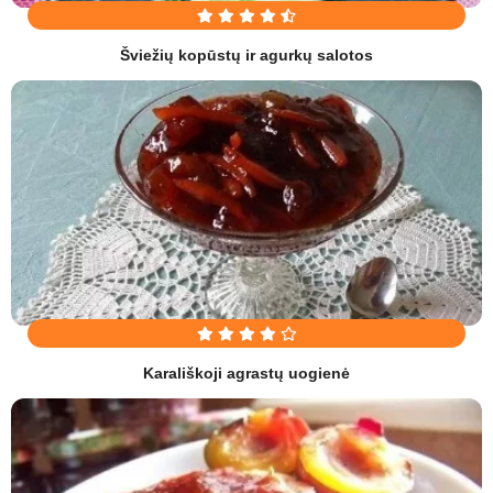
Šviežių kopūstų ir agurkų salotos
Karališkoji agrastų uogienė