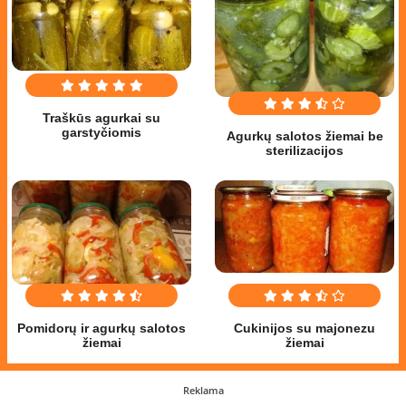
Traškūs agurkai su
garstyčiomis
Agurkų salotos žiemai be
sterilizacijos
Pomidorų ir agurkų salotos
Cukinijos su majonezu
žiemai
žiemai
Reklama