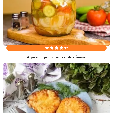
Agurkų ir pomidorų salotos žiemai