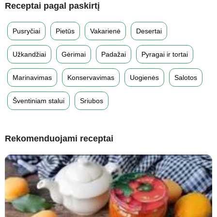
Receptai pagal paskirtį
Pusryčiai
Pietūs
Vakarienė
Desertai
Užkandžiai
Gėrimai
Padažai
Pyragai ir tortai
Marinavimas
Konservavimas
Uogienės
Salotos
Šventiniam stalui
Sriubos
Rekomenduojami receptai