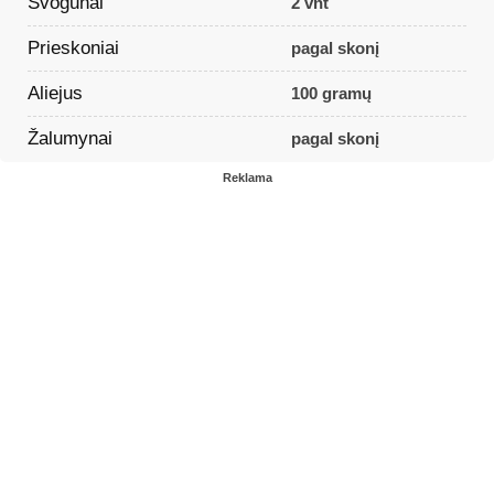
Svogūnai
2 vnt
Prieskoniai
pagal skonį
Aliejus
100 gramų
Žalumynai
pagal skonį
Reklama