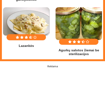
Lazankės
Agurkų salotos žiemai be
sterilizacijos
Reklama