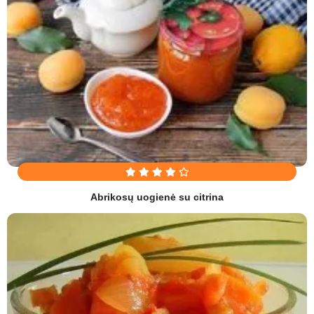
Abrikosų uogienė su citrina