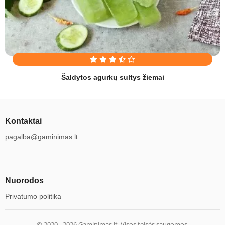
Šaldytos agurkų sultys žiemai
Kontaktai
pagalba@gaminimas.lt
Nuorodos
Privatumo politika
© 2020 -
2026
Gaminimas.lt. Visos teisės saugomos.