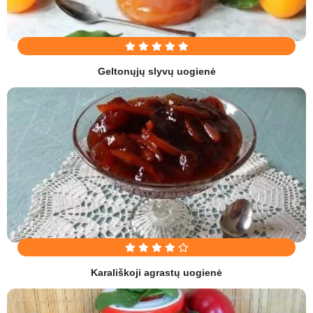
Geltonųjų slyvų uogienė
Karališkoji agrastų uogienė