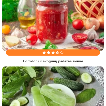
Pomidorų ir svogūnų padažas žiemai