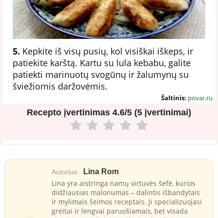
5.
Kepkite iš visų pusių, kol visiškai iškeps, ir
patiekite karštą. Kartu su lula kebabu, galite
patiekti marinuotų svogūnų ir žalumynų su
šviežiomis daržovėmis.
Šaltinis:
povar.ru
Recepto įvertinimas
4.6/5 (5 įvertinimai)
Lina Rom
Autorius:
Lina yra aistringa namų virtuvės šefė, kurios
didžiausias malonumas – dalintis išbandytais
ir mylimais šeimos receptais. Ji specializuojasi
greitai ir lengvai paruošiamais, bet visada