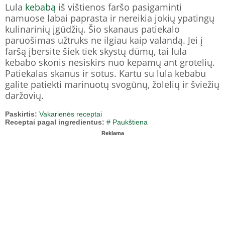
Lula
kebabą
iš vištienos faršo pasigaminti
namuose labai paprasta ir nereikia jokių ypatingų
kulinarinių įgūdžių. Šio skanaus patiekalo
paruošimas užtruks ne ilgiau kaip valandą. Jei į
faršą įbersite šiek tiek skystų dūmų, tai lula
kebabo skonis nesiskirs nuo kepamų ant grotelių.
Patiekalas skanus ir sotus. Kartu su lula kebabu
galite patiekti marinuotų svogūnų, žolelių ir šviežių
daržovių.
Paskirtis:
Vakarienės receptai
Receptai pagal ingredientus:
# Paukštiena
Reklama