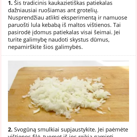
1.
Šis tradicinis kaukazietiškas patiekalas
dažniausiai ruošiamas ant grotelių.
Nusprendžiau atlikti eksperimentą ir namuose
paruošti lula kebabą iš maltos vištienos. Tai
pasirodė įdomus patiekalas visai šeimai. Jei
turite galimybę naudoti skystus dūmus,
nepamirškite šios galimybės.
2.
Svogūną smulkiai supjaustykite. Jei paėmėte
vištienos filė, tuomet iš jos reikia gaminti