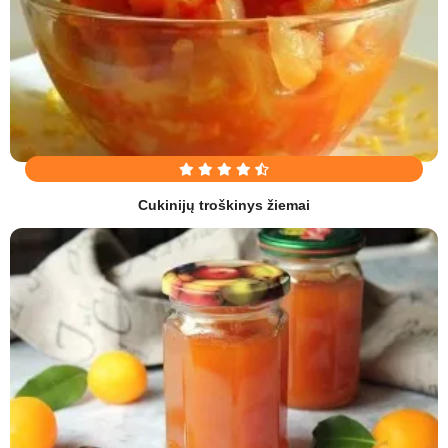
Cukinijų troškinys žiemai