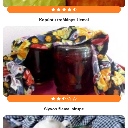
Kopūstų troškinys žiemai
Slyvos žiemai sirupe