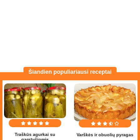
Šiandien populiariausi receptai
Traškūs agurkai su
Varškės ir obuolių pyragas
garstyčiomis