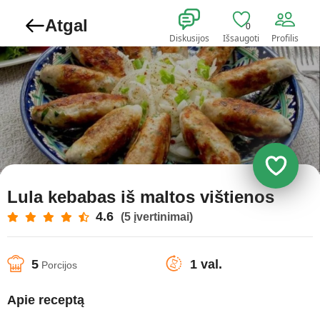
Atgal
0
Diskusijos
Išsaugoti
Profilis
Lula kebabas iš maltos vištienos
4.6
(5 įvertinimai)
5
1 val.
Porcijos
Apie receptą