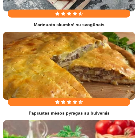
Marinuota skumbrė su svogūnais
Paprastas mėsos pyragas su bulvėmis