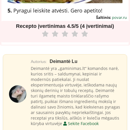
5.
Pyragui leiskite atvėsti. Gero apetito!
Šaltinis:
povar.ru
Recepto įvertinimas
4.5/5 (4 įvertinimai)
Deimantė Lu
Autorius:
Deimantė yra „gaminimas.lt“ komandos narė,
kurios sritis – saldumynai, kepiniai ir
modernūs patiekalai. Ji nuolat
eksperimentuoja virtuvėje, ieškodama naujų
skonių derinių ir tobulų receptų. Deimantė
turi ilgametę maisto tinklaraščio rašymo
patirtį, puikiai išmano ingredientų mokslą ir
dalinasi savo žiniomis, kad kiekvienas pyragas
ar sausainis pavyktų nepriekaištingai. Jos
receptai yra tikslūs, aiškūs ir kviečia mėgautis
kūryba virtuvėje
Sekite Facebook