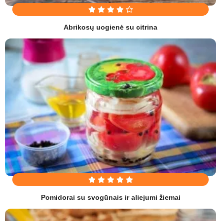
Abrikosų uogienė su citrina
Pomidorai su svogūnais ir aliejumi žiemai