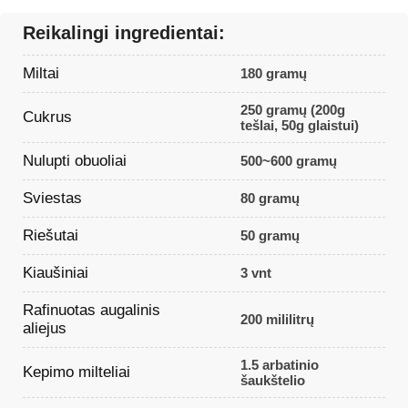
Reikalingi ingredientai:
Miltai
180 gramų
250 gramų (200g
Cukrus
tešlai, 50g glaistui)
Nulupti obuoliai
500~600 gramų
Sviestas
80 gramų
Riešutai
50 gramų
Kiaušiniai
3 vnt
Rafinuotas augalinis
200 mililitrų
aliejus
1.5 arbatinio
Kepimo milteliai
šaukštelio