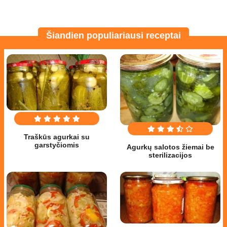
Šiandien populiariausi receptai
Traškūs agurkai su
garstyčiomis
Agurkų salotos žiemai be
sterilizacijos