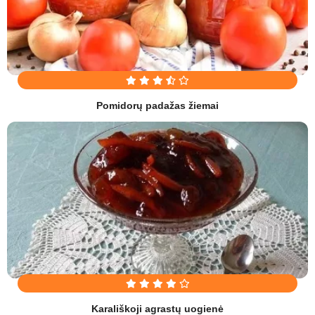
Pomidorų padažas žiemai
Karališkoji agrastų uogienė