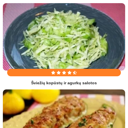
Šviežių kopūstų ir agurkų salotos