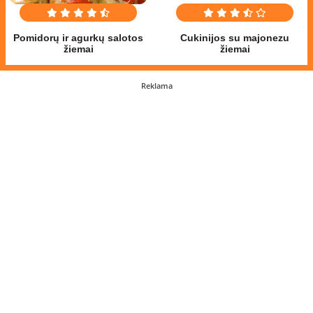
Pomidorų ir agurkų salotos
Cukinijos su majonezu
žiemai
žiemai
Reklama