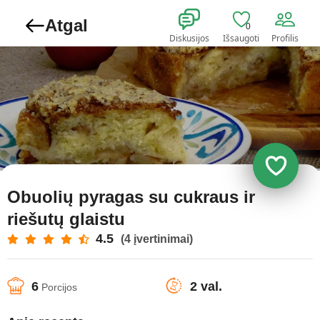
Atgal
0
Diskusijos
Išsaugoti
Profilis
Obuolių pyragas su cukraus ir
riešutų glaistu
4.5
(4 įvertinimai)
6
2 val.
Porcijos