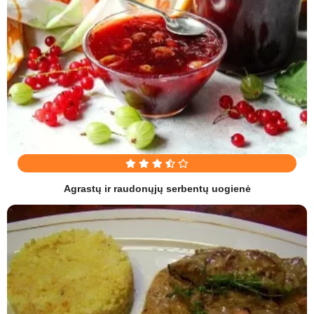
Agrastų ir raudonųjų serbentų uogienė