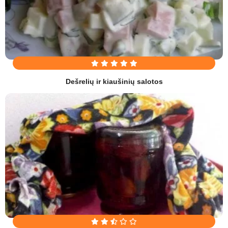
Dešrelių ir kiaušinių salotos