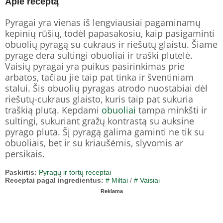
Apie receptą
Pyragai yra vienas iš lengviausiai pagaminamų
kepinių rūšių, todėl papasakosiu, kaip pasigaminti
obuolių pyragą su cukraus ir riešutų glaistu. Šiame
pyrage dera sultingi obuoliai ir traški plutelė.
Vaisių pyragai yra puikus pasirinkimas prie
arbatos, tačiau jie taip pat tinka ir šventiniam
stalui. Šis obuolių pyragas atrodo nuostabiai dėl
riešutų-cukraus glaisto, kuris taip pat sukuria
traškią plutą. Kepdami
obuoliai
tampa minkšti ir
sultingi, sukuriant gražų kontrastą su auksine
pyrago pluta. Šį pyragą galima gaminti ne tik su
obuoliais, bet ir su kriaušėmis, slyvomis ar
persikais.
Paskirtis:
Pyragų ir tortų receptai
Receptai pagal ingredientus:
# Miltai
/
# Vaisiai
Reklama