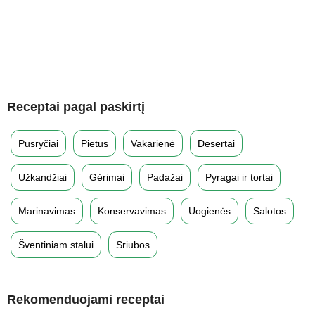
Receptai pagal paskirtį
Pusryčiai
Pietūs
Vakarienė
Desertai
Užkandžiai
Gėrimai
Padažai
Pyragai ir tortai
Marinavimas
Konservavimas
Uogienės
Salotos
Šventiniam stalui
Sriubos
Rekomenduojami receptai