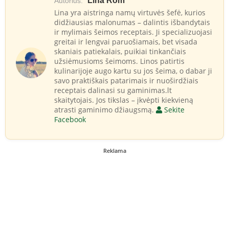
Lina Rom
Autorius:
Lina yra aistringa namų virtuvės šefė, kurios
didžiausias malonumas – dalintis išbandytais
ir mylimais šeimos receptais. Ji specializuojasi
greitai ir lengvai paruošiamais, bet visada
skaniais patiekalais, puikiai tinkančiais
užsiėmusioms šeimoms. Linos patirtis
kulinarijoje augo kartu su jos šeima, o dabar ji
savo praktiškais patarimais ir nuoširdžiais
receptais dalinasi su gaminimas.lt
skaitytojais. Jos tikslas – įkvėpti kiekvieną
atrasti gaminimo džiaugsmą.
Sekite
Facebook
Reklama