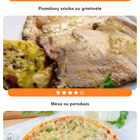
Pomidorų sriuba su grietinėle
Mėsa su persikais