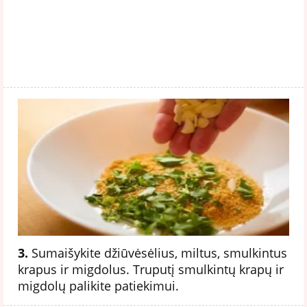
3.
Sumaišykite džiūvėsėlius, miltus, smulkintus
krapus ir migdolus. Truputį smulkintų krapų ir
migdolų palikite patiekimui.