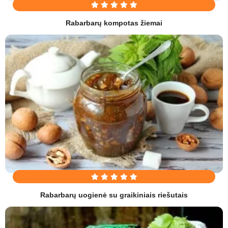
Rabarbarų kompotas žiemai
Rabarbarų uogienė su graikiniais riešutais