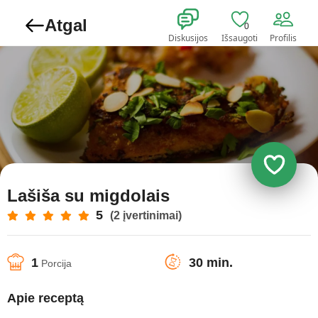
Atgal
0
Diskusijos
Išsaugoti
Profilis
Lašiša su migdolais
5
(2 įvertinimai)
1
30 min.
Porcija
Apie receptą