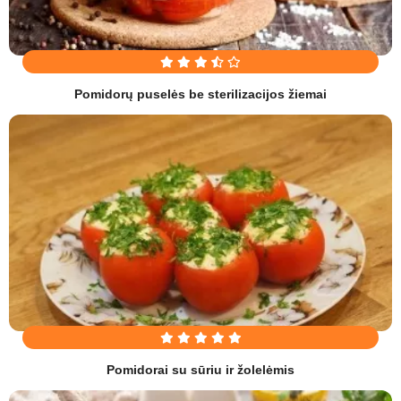
Pomidorų puselės be sterilizacijos žiemai
Pomidorai su sūriu ir žolelėmis