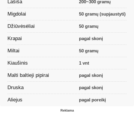
Lašiša
200~300 gramų
Migdolai
50 gramų (supjaustyti)
Džiūvėsėliai
50 gramų
Krapai
pagal skonį
Miltai
50 gramų
Kiaušinis
1 vnt
Malti baltieji pipirai
pagal skonį
Druska
pagal skonį
Aliejus
pagal poreikį
Reklama