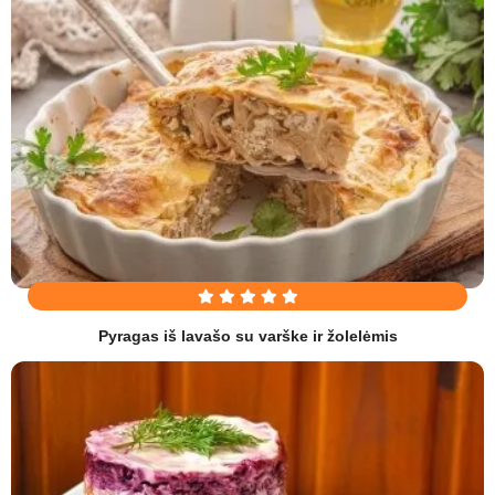
Pyragas iš lavašo su varške ir žolelėmis