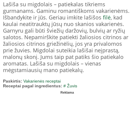
Lašiša su migdolais – patiekalas tikriems
gurmanams. Gaminu romantiškoms vakarienėms.
Išbandykite ir jūs. Geriau imkite lašišos
filė
, kad
kaulai neatitrauktų jūsų nuo skanios vakarienės.
Garnyru gali būti šviežių daržovių, bulvių ar ryžių
salotos. Nepamirškite patiekti žaliosios citrinos ar
žaliosios citrinos griežinėlių, jos yra privalomos
prie žuvies. Migdolai suteikia lašišai neįprastą,
malonų skonį. Jums taip pat patiks šio patiekalo
aromatas. Lašiša su migdolais – vienas
mėgstamiausių mano patiekalų.
Paskirtis:
Vakarienės receptai
Receptai pagal ingredientus:
# Žuvis
Reklama