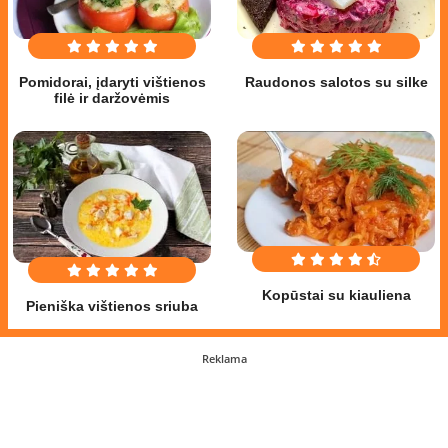
Pomidorai, įdaryti vištienos
Raudonos salotos su silke
filė ir daržovėmis
Kopūstai su kiauliena
Pieniška vištienos sriuba
Reklama