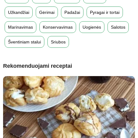
Užkandžiai
Gėrimai
Padažai
Pyragai ir tortai
Marinavimas
Konservavimas
Uogienės
Salotos
Šventiniam stalui
Sriubos
Rekomenduojami receptai