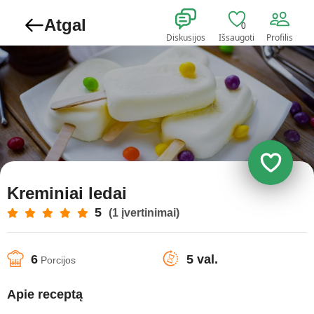
Atgal
0
Diskusijos
Išsaugoti
Profilis
Kreminiai ledai
5
(1 įvertinimai)
6
5 val.
Porcijos
Apie receptą