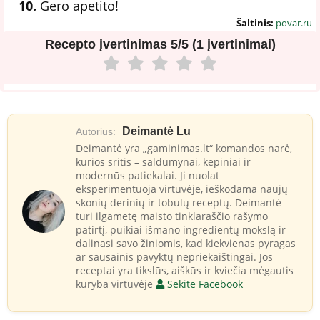
10.
Gero apetito!
Šaltinis:
povar.ru
Recepto įvertinimas
5/5 (1 įvertinimai)
Deimantė Lu
Autorius:
Deimantė yra „gaminimas.lt“ komandos narė,
kurios sritis – saldumynai, kepiniai ir
modernūs patiekalai. Ji nuolat
eksperimentuoja virtuvėje, ieškodama naujų
skonių derinių ir tobulų receptų. Deimantė
turi ilgametę maisto tinklaraščio rašymo
patirtį, puikiai išmano ingredientų mokslą ir
dalinasi savo žiniomis, kad kiekvienas pyragas
ar sausainis pavyktų nepriekaištingai. Jos
receptai yra tikslūs, aiškūs ir kviečia mėgautis
kūryba virtuvėje
Sekite Facebook