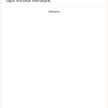
taps visiškai vienalytė.
Reklama