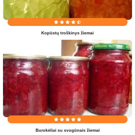
Kopūstų troškinys žiemai
Burokėliai su svogūnais žiemai