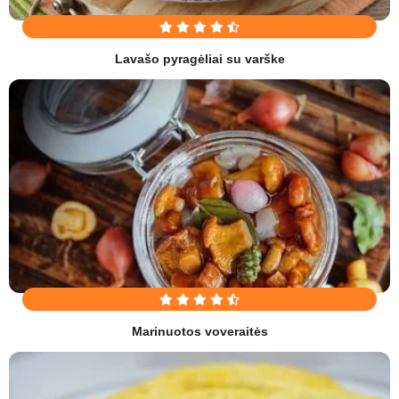
Lavašo pyragėliai su varške
Marinuotos voveraitės