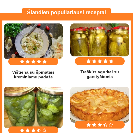
Šiandien populiariausi receptai
Traškūs agurkai su
Vištiena su špinatais
garstyčiomis
kreminiame padaže