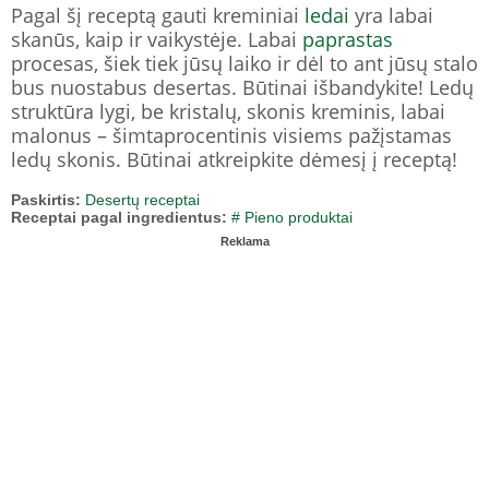
Pagal šį receptą gauti kreminiai
ledai
yra labai
skanūs, kaip ir vaikystėje. Labai
paprastas
procesas, šiek tiek jūsų laiko ir dėl to ant jūsų stalo
bus nuostabus desertas. Būtinai išbandykite! Ledų
struktūra lygi, be kristalų, skonis kreminis, labai
malonus – šimtaprocentinis visiems pažįstamas
ledų skonis. Būtinai atkreipkite dėmesį į receptą!
Paskirtis:
Desertų receptai
Receptai pagal ingredientus:
# Pieno produktai
Reklama