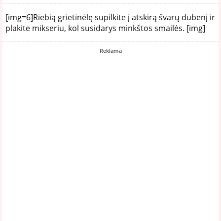
[img=6]Riebią grietinėlę supilkite į atskirą švarų dubenį ir
plakite mikseriu, kol susidarys minkštos smailės. [img]
Reklama