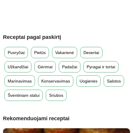
Receptai pagal paskirtį
Pusryčiai
Pietūs
Vakarienė
Desertai
Užkandžiai
Gėrimai
Padažai
Pyragai ir tortai
Marinavimas
Konservavimas
Uogienės
Salotos
Šventiniam stalui
Sriubos
Rekomenduojami receptai