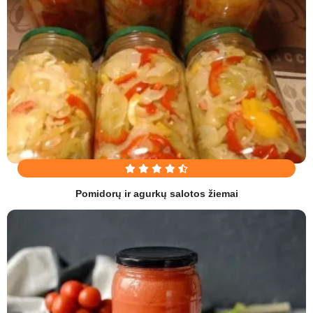
Pomidorų ir agurkų salotos žiemai