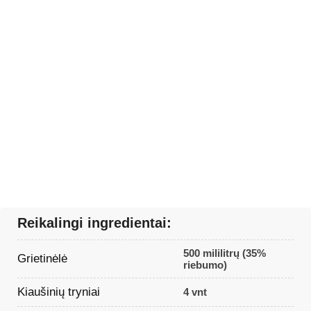
Reikalingi ingredientai:
500 mililitrų (35%
Grietinėlė
riebumo)
Kiaušinių tryniai
4 vnt