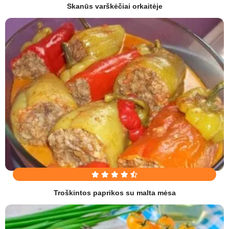
Skanūs varškėčiai orkaitėje
Troškintos paprikos su malta mėsa