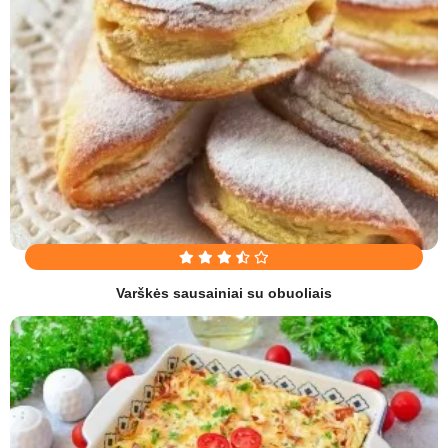
Varškės sausainiai su obuoliais