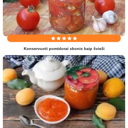
Konservuoti pomidorai skonis kaip švieži