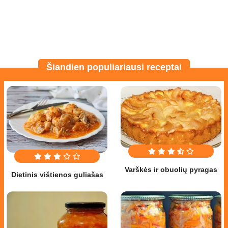
Šiandien populiariausi receptai
Varškės ir obuolių pyragas
Dietinis vištienos guliašas