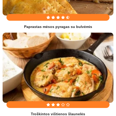
Paprastas mėsos pyragas su bulvėmis
Troškintos vištienos šlaunelės