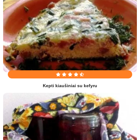
Kepti kiaušiniai su kefyru