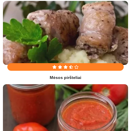
Mėsos piršteliai