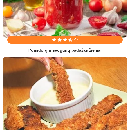
Pomidorų ir svogūnų padažas žiemai