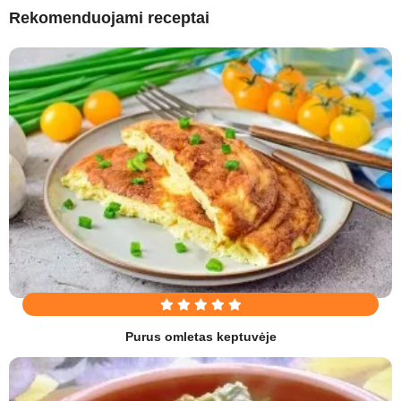
Rekomenduojami receptai
Purus omletas keptuvėje