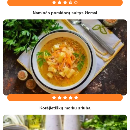
Naminės pomidorų sultys žiemai
Korėjietiškų morkų sriuba