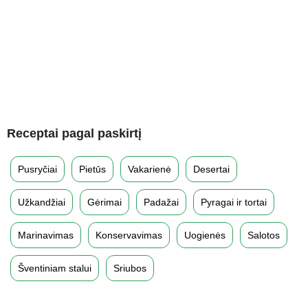
Receptai pagal paskirtį
Pusryčiai
Pietūs
Vakarienė
Desertai
Užkandžiai
Gėrimai
Padažai
Pyragai ir tortai
Marinavimas
Konservavimas
Uogienės
Salotos
Šventiniam stalui
Sriubos