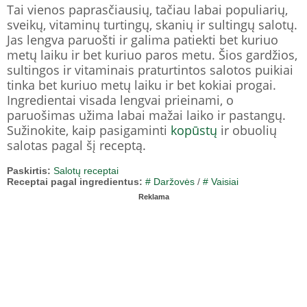
Tai vienos paprasčiausių, tačiau labai populiarių,
sveikų, vitaminų turtingų, skanių ir sultingų salotų.
Jas lengva paruošti ir galima patiekti bet kuriuo
metų laiku ir bet kuriuo paros metu. Šios gardžios,
sultingos ir vitaminais praturtintos salotos puikiai
tinka bet kuriuo metų laiku ir bet kokiai progai.
Ingredientai visada lengvai prieinami, o
paruošimas užima labai mažai laiko ir pastangų.
Sužinokite, kaip pasigaminti
kopūstų
ir obuolių
salotas pagal šį receptą.
Paskirtis:
Salotų receptai
Receptai pagal ingredientus:
# Daržovės
/
# Vaisiai
Reklama