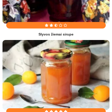
Slyvos žiemai sirupe