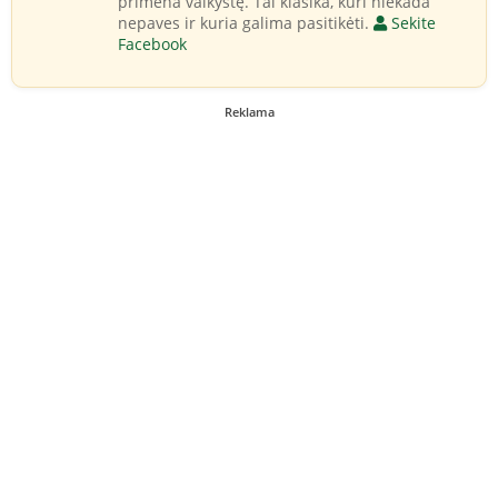
primena vaikystę. Tai klasika, kuri niekada
nepaves ir kuria galima pasitikėti.
Sekite
Facebook
Reklama