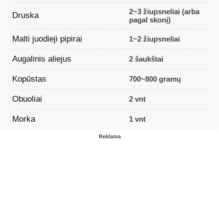
2~3 žiupsneliai (arba
Druska
pagal skonį)
Malti juodieji pipirai
1~2 žiupsneliai
Augalinis aliejus
2 šaukštai
Kopūstas
700~800 gramų
Obuoliai
2 vnt
Morka
1 vnt
Reklama