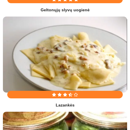
Geltonųjų slyvų uogienė
Lazankės