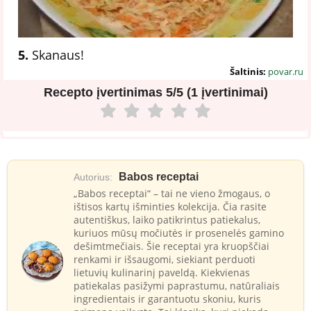
5.
Skanaus!
Šaltinis:
povar.ru
Recepto įvertinimas
5/5 (1 įvertinimai)
Babos receptai
Autorius:
„Babos receptai“ – tai ne vieno žmogaus, o
ištisos kartų išminties kolekcija. Čia rasite
autentiškus, laiko patikrintus patiekalus,
kuriuos mūsų močiutės ir prosenelės gamino
dešimtmečiais. Šie receptai yra kruopščiai
renkami ir išsaugomi, siekiant perduoti
lietuvių kulinarinį paveldą. Kiekvienas
patiekalas pasižymi paprastumu, natūraliais
ingredientais ir garantuotu skoniu, kuris