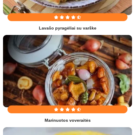
Lavašo pyragėliai su varške
Marinuotos voveraitės