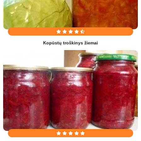
Kopūstų troškinys žiemai