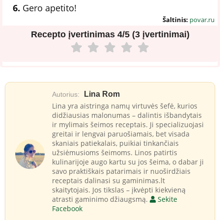
6.
Gero apetito!
Šaltinis:
povar.ru
Recepto įvertinimas
4/5 (3 įvertinimai)
Lina Rom
Autorius:
Lina yra aistringa namų virtuvės šefė, kurios
didžiausias malonumas – dalintis išbandytais
ir mylimais šeimos receptais. Ji specializuojasi
greitai ir lengvai paruošiamais, bet visada
skaniais patiekalais, puikiai tinkančiais
užsiėmusioms šeimoms. Linos patirtis
kulinarijoje augo kartu su jos šeima, o dabar ji
savo praktiškais patarimais ir nuoširdžiais
receptais dalinasi su gaminimas.lt
skaitytojais. Jos tikslas – įkvėpti kiekvieną
atrasti gaminimo džiaugsmą.
Sekite
Facebook