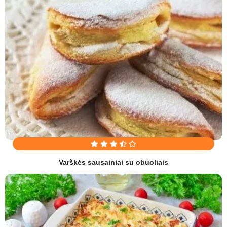
Varškės sausainiai su obuoliais