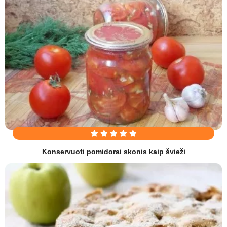
Konservuoti pomidorai skonis kaip švieži