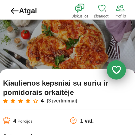
Atgal
0
Diskusijos
Išsaugoti
Profilis
Kiaulienos kepsniai su sūriu ir
pomidorais orkaitėje
4
(3 įvertinimai)
4
1 val.
Porcijos