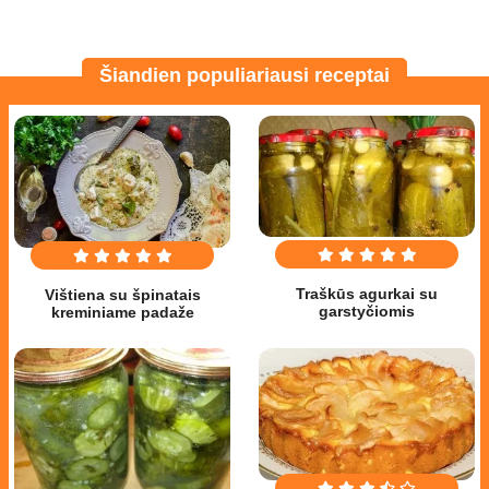
Šiandien populiariausi receptai
Traškūs agurkai su
Vištiena su špinatais
garstyčiomis
kreminiame padaže