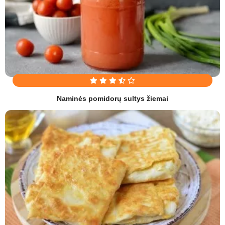
Naminės pomidorų sultys žiemai