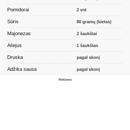
Pomidorai
2 vnt
Sūris
80 gramų (kietas)
Majonezas
2 šaukštai
Aliejus
1 šaukštas
Druska
pagal skonį
Adžika sausa
pagal skonį
Reklama