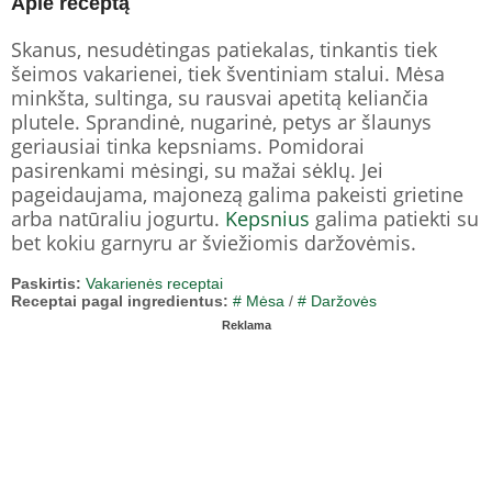
Apie receptą
Skanus, nesudėtingas patiekalas, tinkantis tiek
šeimos vakarienei, tiek šventiniam stalui. Mėsa
minkšta, sultinga, su rausvai apetitą keliančia
plutele. Sprandinė, nugarinė, petys ar šlaunys
geriausiai tinka kepsniams. Pomidorai
pasirenkami mėsingi, su mažai sėklų. Jei
pageidaujama, majonezą galima pakeisti grietine
arba natūraliu jogurtu.
Kepsnius
galima patiekti su
bet kokiu garnyru ar šviežiomis daržovėmis.
Paskirtis:
Vakarienės receptai
Receptai pagal ingredientus:
# Mėsa
/
# Daržovės
Reklama