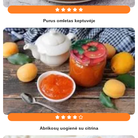
Purus omletas keptuvėje
Abrikosų uogienė su citrina