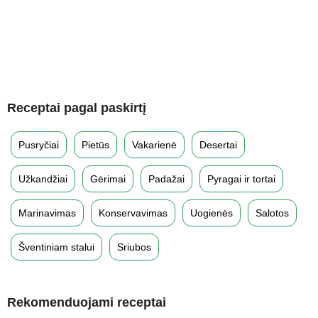
Receptai pagal paskirtį
Pusryčiai
Pietūs
Vakarienė
Desertai
Užkandžiai
Gėrimai
Padažai
Pyragai ir tortai
Marinavimas
Konservavimas
Uogienės
Salotos
Šventiniam stalui
Sriubos
Rekomenduojami receptai