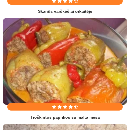
Skanūs varškėčiai orkaitėje
Troškintos paprikos su malta mėsa