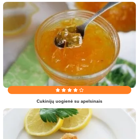
Cukinijų uogienė su apelsinais