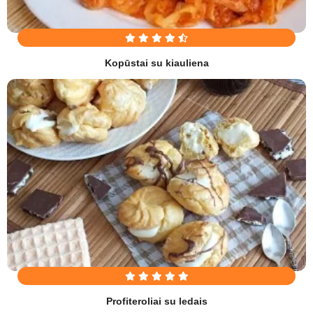
Kopūstai su kiauliena
Profiteroliai su ledais