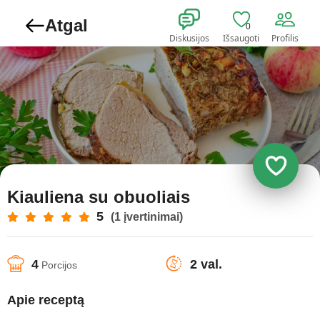
Atgal
0
Diskusijos
Išsaugoti
Profilis
Kiauliena su obuoliais
5
(1 įvertinimai)
4
2 val.
Porcijos
Apie receptą