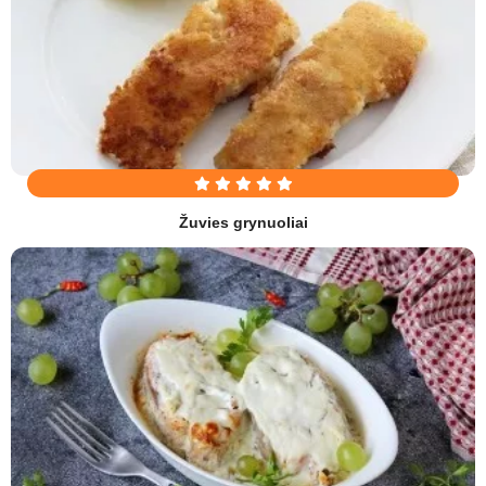
Žuvies grynuoliai