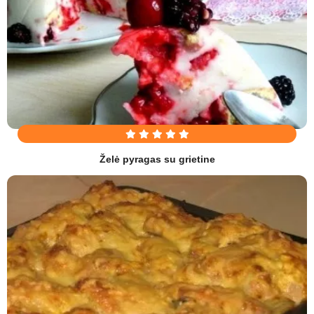
Želė pyragas su grietine