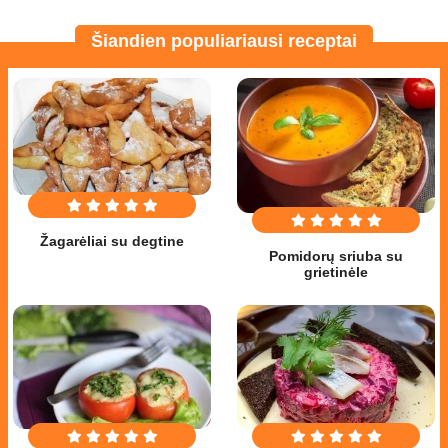
Šiandien populiariausi receptai
Žagarėliai su degtine
Pomidorų sriuba su
grietinėle