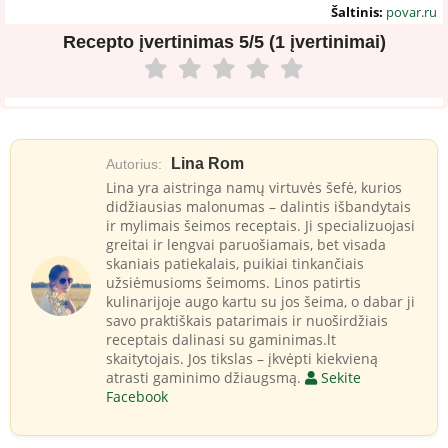
Šaltinis:
povar.ru
Recepto įvertinimas
5/5 (1 įvertinimai)
Lina Rom
Autorius:
Lina yra aistringa namų virtuvės šefė, kurios
didžiausias malonumas – dalintis išbandytais
ir mylimais šeimos receptais. Ji specializuojasi
greitai ir lengvai paruošiamais, bet visada
skaniais patiekalais, puikiai tinkančiais
užsiėmusioms šeimoms. Linos patirtis
kulinarijoje augo kartu su jos šeima, o dabar ji
savo praktiškais patarimais ir nuoširdžiais
receptais dalinasi su gaminimas.lt
skaitytojais. Jos tikslas – įkvėpti kiekvieną
atrasti gaminimo džiaugsmą.
Sekite
Facebook