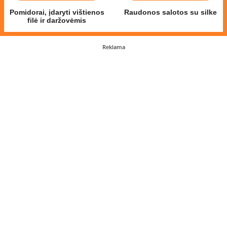
Pomidorai, įdaryti vištienos
Raudonos salotos su silke
filė ir daržovėmis
Reklama