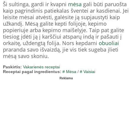
Ši sultinga, gardi ir kvapni
mėsa
gali būti paruošta
kaip pagrindinis patiekalas šventei ar kasdienai. Jei
leisite mėsai atvėsti, galėsite ją supjaustyti kaip
užkandį. Mėsą galite kepti folijoje, kepimo
popieriuje arba kepimo maišelyje. Taip pat galite
tiesiog įdėti ją į karščiui atsparų indą ir pašauti į
orkaitę, uždengtą folija. Nors kepdami
obuoliai
praranda savo išvaizdą, jie vis tiek sugeba įlieti
mėsą savo skoniu.
Paskirtis:
Vakarienės receptai
Receptai pagal ingredientus:
# Mėsa
/
# Vaisiai
Reklama