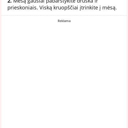
2.
Mėsą gausiai pabarstykite druska ir
prieskoniais. Viską kruopščiai įtrinkite į mėsą.
Reklama