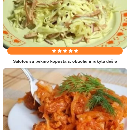
Salotos su pekino kopūstais, obuoliu ir rūkyta dešra