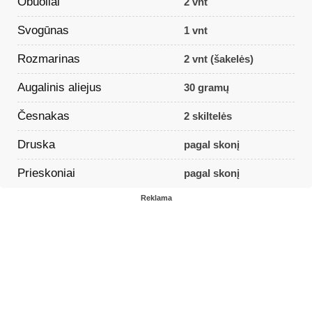
Obuoliai
2 vnt
Svogūnas
1 vnt
Rozmarinas
2 vnt (šakelės)
Augalinis aliejus
30 gramų
Česnakas
2 skiltelės
Druska
pagal skonį
Prieskoniai
pagal skonį
Reklama