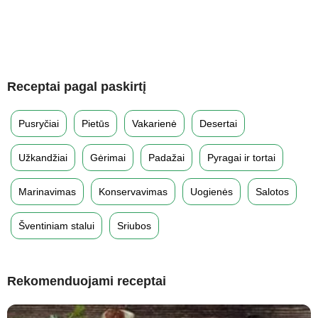
Receptai pagal paskirtį
Pusryčiai
Pietūs
Vakarienė
Desertai
Užkandžiai
Gėrimai
Padažai
Pyragai ir tortai
Marinavimas
Konservavimas
Uogienės
Salotos
Šventiniam stalui
Sriubos
Rekomenduojami receptai