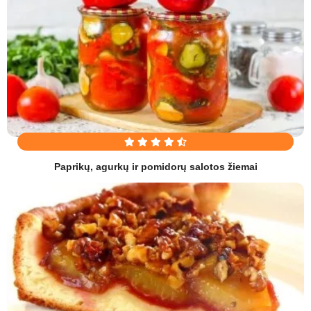
Paprikų, agurkų ir pomidorų salotos žiemai