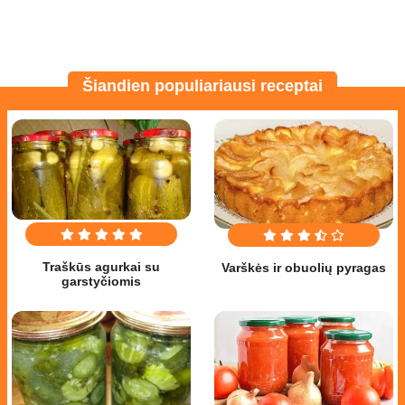
Šiandien populiariausi receptai
Traškūs agurkai su
Varškės ir obuolių pyragas
garstyčiomis