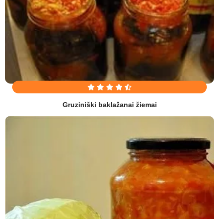
Gruziniški baklažanai žiemai