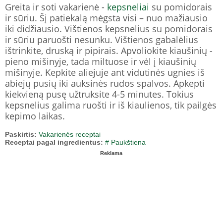
Greita ir soti vakarienė -
kepsneliai
su pomidorais
ir sūriu. Šį patiekalą mėgsta visi – nuo ​​mažiausio
iki didžiausio. Vištienos kepsnelius su pomidorais
ir sūriu paruošti nesunku. Vištienos gabalėlius
ištrinkite, druską ir pipirais. Apvoliokite kiaušinių -
pieno mišinyje, tada miltuose ir vėl į kiaušinių
mišinyje. Kepkite aliejuje ant vidutinės ugnies iš
abiejų pusių iki auksinės rudos spalvos. Apkepti
kiekvieną pusę užtruksite 4-5 minutes. Tokius
kepsnelius galima ruošti ir iš kiaulienos, tik pailgės
kepimo laikas.
Paskirtis:
Vakarienės receptai
Receptai pagal ingredientus:
# Paukštiena
Reklama