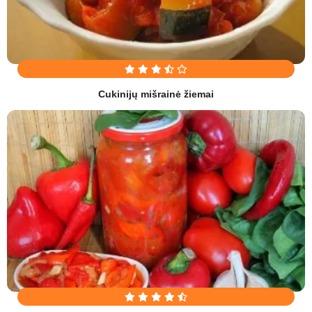
Cukinijų mišrainė žiemai