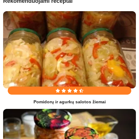
Rekomenduojami receptai
Pomidorų ir agurkų salotos žiemai