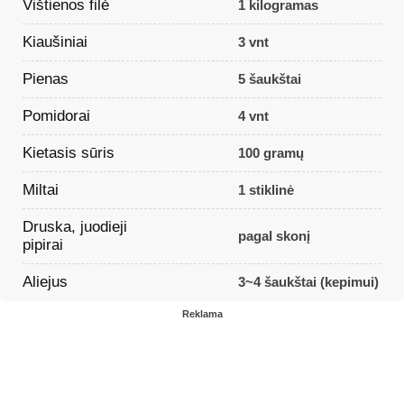
Vištienos filė
1 kilogramas
Kiaušiniai
3 vnt
Pienas
5 šaukštai
Pomidorai
4 vnt
Kietasis sūris
100 gramų
Miltai
1 stiklinė
Druska, juodieji
pagal skonį
pipirai
Aliejus
3~4 šaukštai (kepimui)
Reklama