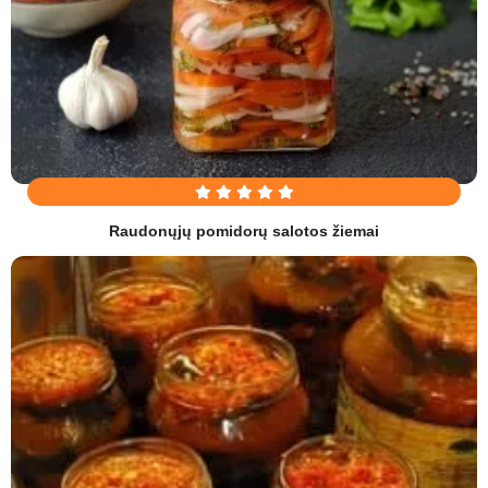
Raudonųjų pomidorų salotos žiemai