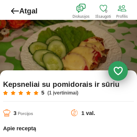
Atgal
0
Diskusijos
Išsaugoti
Profilis
Kepsneliai su pomidorais ir sūriu
5
(1 įvertinimai)
3
1 val.
Porcijos
Apie receptą