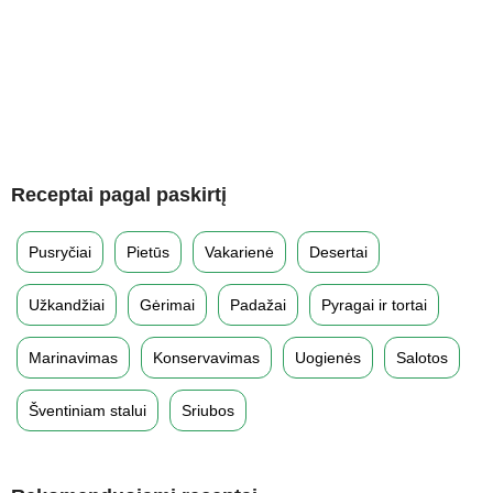
Receptai pagal paskirtį
Pusryčiai
Pietūs
Vakarienė
Desertai
Užkandžiai
Gėrimai
Padažai
Pyragai ir tortai
Marinavimas
Konservavimas
Uogienės
Salotos
Šventiniam stalui
Sriubos