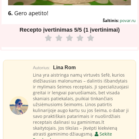
6.
Gero apetito!
Šaltinis:
povar.ru
Recepto įvertinimas
5/5 (1 įvertinimai)
Lina Rom
Autorius:
Lina yra aistringa namų virtuvės šefė, kurios
didžiausias malonumas – dalintis išbandytais
ir mylimais šeimos receptais. Ji specializuojasi
greitai ir lengvai paruošiamais, bet visada
skaniais patiekalais, puikiai tinkančiais
užsiėmusioms šeimoms. Linos patirtis
kulinarijoje augo kartu su jos šeima, o dabar ji
savo praktiškais patarimais ir nuoširdžiais
receptais dalinasi su gaminimas.lt
skaitytojais. Jos tikslas – įkvėpti kiekvieną
atrasti gaminimo džiaugsmą.
Sekite