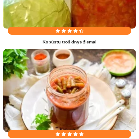
Kopūstų troškinys žiemai