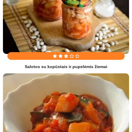
Salotos su kopūstais ir pupelėmis žiemai