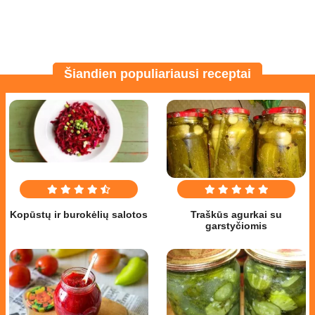
Šiandien populiariausi receptai
Kopūstų ir burokėlių salotos
Traškūs agurkai su
garstyčiomis