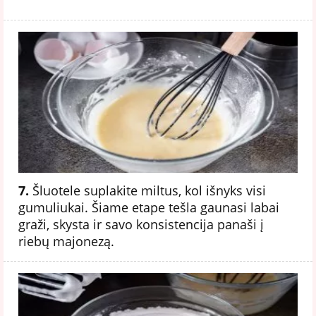
7.
Šluotele suplakite miltus, kol išnyks visi
gumuliukai. Šiame etape tešla gaunasi labai
graži, skysta ir savo konsistencija panaši į
riebų majonezą.