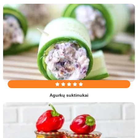
Agurkų suktinukai