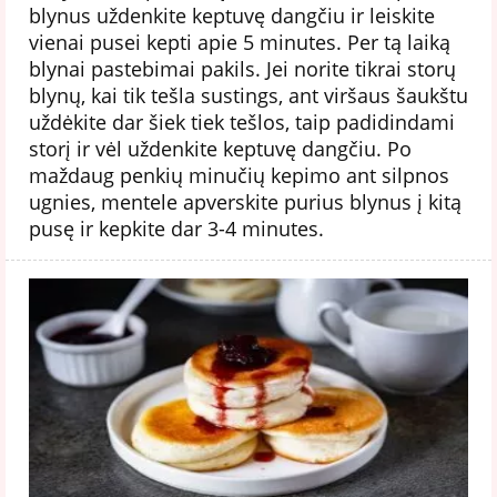
blynus uždenkite keptuvę dangčiu ir leiskite
vienai pusei kepti apie 5 minutes. Per tą laiką
blynai pastebimai pakils. Jei norite tikrai storų
blynų, kai tik tešla sustings, ant viršaus šaukštu
uždėkite dar šiek tiek tešlos, taip padidindami
storį ir vėl uždenkite keptuvę dangčiu. Po
maždaug penkių minučių kepimo ant silpnos
ugnies, mentele apverskite purius blynus į kitą
pusę ir kepkite dar 3-4 minutes.