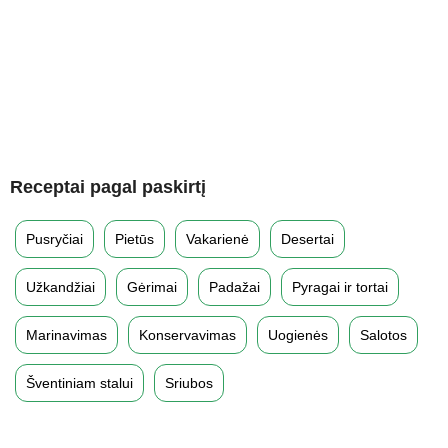
Receptai pagal paskirtį
Pusryčiai
Pietūs
Vakarienė
Desertai
Užkandžiai
Gėrimai
Padažai
Pyragai ir tortai
Marinavimas
Konservavimas
Uogienės
Salotos
Šventiniam stalui
Sriubos