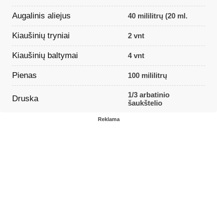
Augalinis aliejus
40 mililitrų (20 ml.
Kiaušinių tryniai
2 vnt
Kiaušinių baltymai
4 vnt
Pienas
100 mililitrų
1/3 arbatinio
Druska
šaukštelio
Reklama