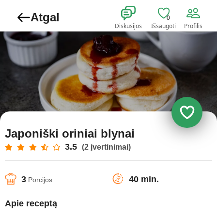
Atgal
0
Diskusijos
Išsaugoti
Profilis
Japoniški oriniai blynai
3.5
(2 įvertinimai)
3
40 min.
Porcijos
Apie receptą