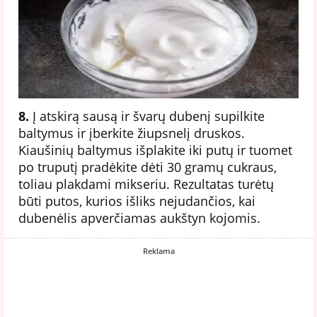
8.
Į atskirą sausą ir švarų dubenį supilkite
baltymus ir įberkite žiupsnelį druskos.
Kiaušinių baltymus išplakite iki putų ir tuomet
po truputį pradėkite dėti 30 gramų cukraus,
toliau plakdami mikseriu. Rezultatas turėtų
būti putos, kurios išliks nejudančios, kai
dubenėlis apverčiamas aukštyn kojomis.
Reklama