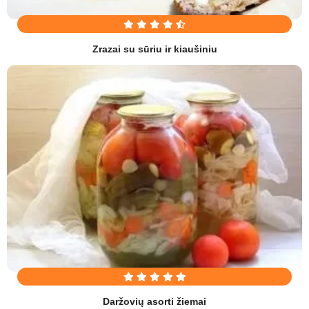
Zrazai su sūriu ir kiaušiniu
Daržovių asorti žiemai