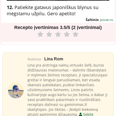
12.
Patiekite gatavus japoniškus blynus su
mėgstamu užpilu. Gero apetito!
Šaltinis:
povar.ru
Recepto įvertinimas
3.5/5 (2 įvertinimai)
Lina Rom
Autorius:
Lina yra aistringa namų virtuvės šefė, kurios
didžiausias malonumas – dalintis išbandytais
ir mylimais šeimos receptais. Ji specializuojasi
greitai ir lengvai paruošiamais, bet visada
skaniais patiekalais, puikiai tinkančiais
užsiėmusioms šeimoms. Linos patirtis
kulinarijoje augo kartu su jos šeima, o dabar ji
savo praktiškais patarimais ir nuoširdžiais
receptais dalinasi su gaminimas.lt
skaitytojais. Jos tikslas – įkvėpti kiekvieną
atrasti gaminimo džiaugsmą.
Sekite