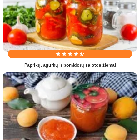
Paprikų, agurkų ir pomidorų salotos žiemai