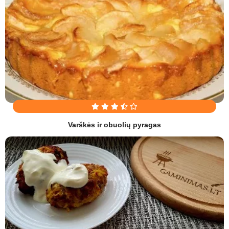
Varškės ir obuolių pyragas