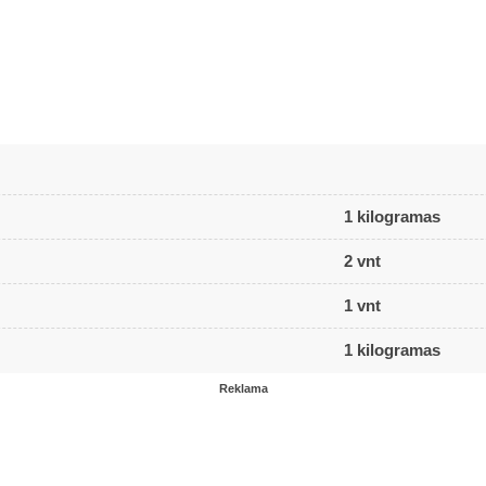
1 kilogramas
2 vnt
1 vnt
1 kilogramas
Reklama