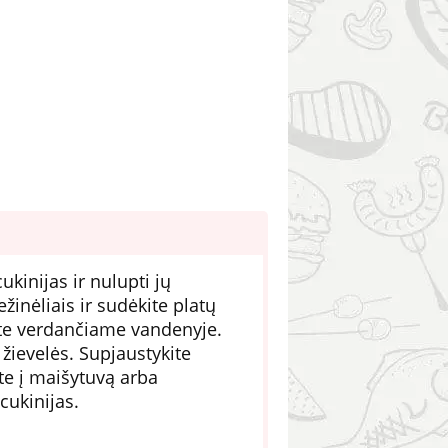
ukinijas ir nulupti jų
žinėliais ir sudėkite platų
kite verdančiame vandenyje.
 žievelės. Supjaustykite
ite į maišytuvą arba
cukinijas.