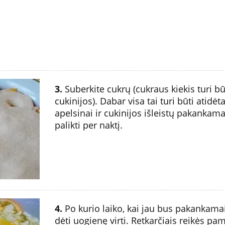
3.
Suberkite cukrų (cukraus kiekis turi būt
cukinijos). Dabar visa tai turi būti atidė
apelsinai ir cukinijos išleistų pakankamai
palikti per naktį.
4.
Po kurio laiko, kai jau bus pakankamai 
dėti uogienę virti. Retkarčiais reikės pam