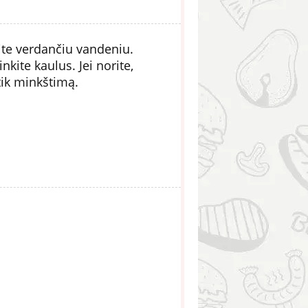
kite verdančiu vandeniu.
nkite kaulus. Jei norite,
 tik minkštimą.