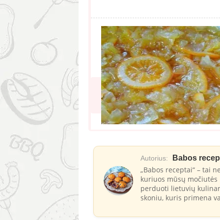
Babos recep
Autorius:
„Babos receptai“ – tai ne
kuriuos mūsų močiutės i
perduoti lietuvių kulina
skoniu, kuris primena va