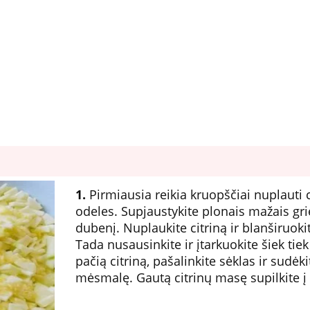
1.
Pirmiausia reikia kruopščiai nuplauti c
odeles. Supjaustykite plonais mažais grie
dubenį. Nuplaukite citriną ir blanširuo
Tada nusausinkite ir įtarkuokite šiek tiek
pačią citriną, pašalinkite sėklas ir sudėk
mėsmalę. Gautą citrinų masę supilkite į 