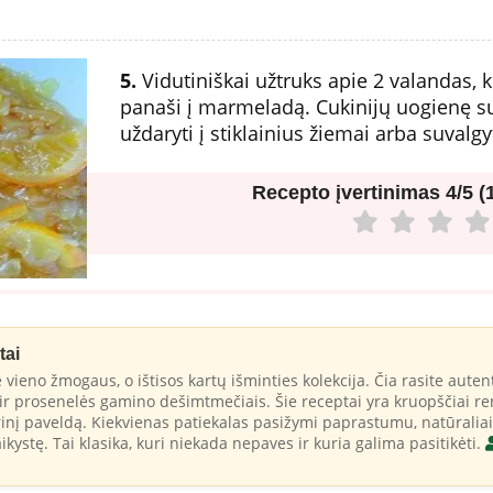
5.
Vidutiniškai užtruks apie 2 valandas, ko
panaši į marmeladą. Cukinijų uogienę s
uždaryti į stiklainius žiemai arba suvalgyt
Recepto įvertinimas
4/5 (
tai
 vieno žmogaus, o ištisos kartų išminties kolekcija. Čia rasite autent
r prosenelės gamino dešimtmečiais. Šie receptai yra kruopščiai ren
rinį paveldą. Kiekvienas patiekalas pasižymi paprastumu, natūraliai
ikystę. Tai klasika, kuri niekada nepaves ir kuria galima pasitikėti.