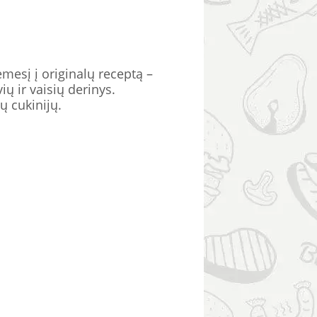
ėmesį į originalų receptą –
ų ir vaisių derinys.
ų cukinijų.