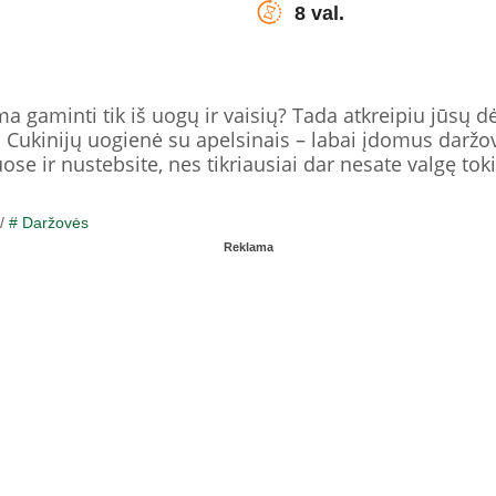
8 val.
 gaminti tik iš uogų ir vaisių? Tada atkreipiu jūsų d
 Cukinijų uogienė su apelsinais – labai įdomus daržovi
e ir nustebsite, nes tikriausiai dar nesate valgę toki
/
# Daržovės
Reklama