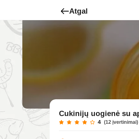
Atgal
Cukinijų uogienė su a
4
(12 įvertinimai)