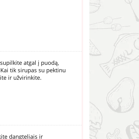
upilkite atgal į puodą,
 Kai tik sirupas su pektinu
te ir užvirinkite.
ite dangteliais ir