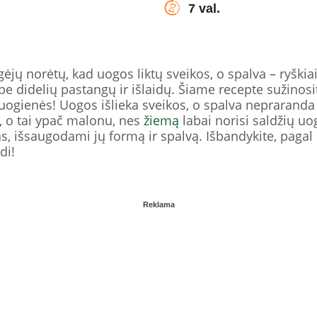
7 val.
jų norėtų, kad uogos liktų sveikos, o spalva – ryški
be didelių pastangų ir išlaidų. Šiame recepte sužinosi
uogienės! Uogos išlieka sveikos, o spalva nepraranda
ą, o tai ypač malonu, nes
žiemą
labai norisi saldžių uog
gas, išsaugodami jų formą ir spalvą. Išbandykite, paga
di!
Reklama