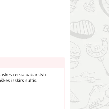
aškes reikia pabarstyti
kės išskirs sultis.