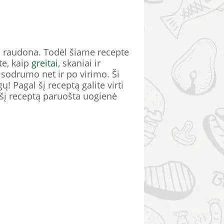
ai raudona. Todėl šiame recepte
te, kaip
greitai
, skaniai ir
 sodrumo net ir po virimo. Ši
ų! Pagal šį receptą galite virti
l šį receptą paruošta uogienė