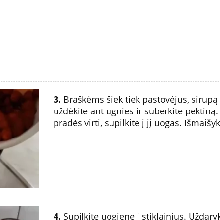
3.
Braškėms šiek tiek pastovėjus, sirupą s
uždėkite ant ugnies ir suberkite pektiną.
pradės virti, supilkite į jį uogas. Išmaišyki
4.
Supilkite uogienę į stiklainius. Uždaryk