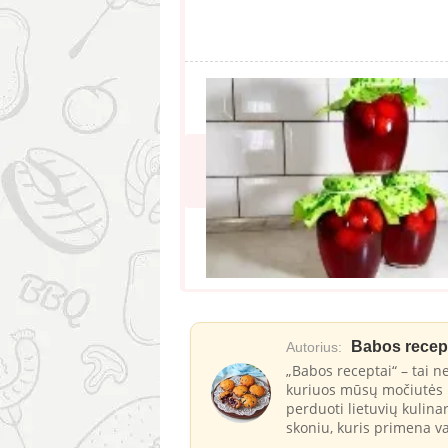
Babos recep
Autorius:
„Babos receptai“ – tai ne
kuriuos mūsų močiutės i
perduoti lietuvių kulina
skoniu, kuris primena va