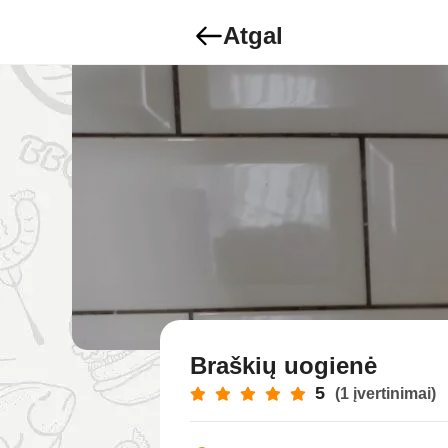
Atgal
Braškių uogienė
5
(1 įvertinimai)