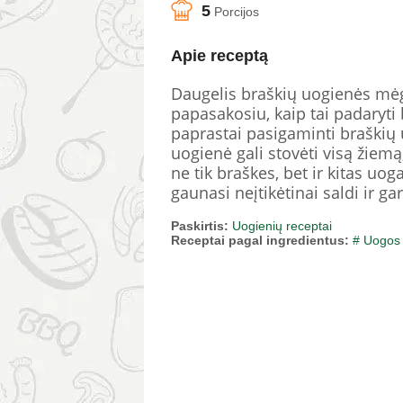
5
Porcijos
Apie receptą
Daugelis braškių uogienės mėgė
papasakosiu, kaip tai padaryti 
paprastai pasigaminti braškių 
uogienė gali stovėti visą žiem
ne tik braškes, bet ir kitas uo
gaunasi neįtikėtinai saldi ir gar
Paskirtis:
Uogienių receptai
Receptai pagal ingredientus:
# Uogos