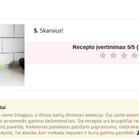
5.
Skanaus!
Recepto įvertinimas
5/5 
tai
 vieno žmogaus, o ištisos kartų išminties kolekcija. Čia rasite autent
r prosenelės gamino dešimtmečiais. Šie receptai yra kruopščiai ren
rinį paveldą. Kiekvienas patiekalas pasižymi paprastumu, natūraliai
ikystę. Tai klasika, kuri niekada nepaves ir kuria galima pasitikėti.