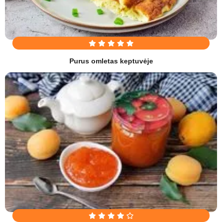
Purus omletas keptuvėje