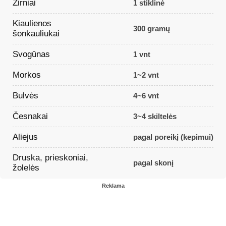
Žirniai
1 stiklinė
Kiaulienos
300 gramų
šonkauliukai
Svogūnas
1 vnt
Morkos
1~2 vnt
Bulvės
4~6 vnt
Česnakai
3~4 skiltelės
Aliejus
pagal poreikį (kepimui)
Druska, prieskoniai,
pagal skonį
žolelės
Reklama