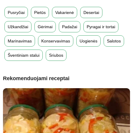
Pusryčiai
Pietūs
Vakarienė
Desertai
Užkandžiai
Gėrimai
Padažai
Pyragai ir tortai
Marinavimas
Konservavimas
Uogienės
Salotos
Šventiniam stalui
Sriubos
Rekomenduojami receptai