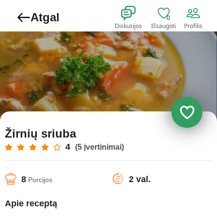
Atgal
0
Diskusijos
Išsaugoti
Profilis
Žirnių sriuba
4
(5 įvertinimai)
8
2 val.
Porcijos
Apie receptą