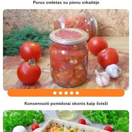
Purus omletas su pienu orkaitėje
Konservuoti pomidorai skonis kaip švieži