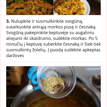
3.
Nulupkite ir susmulkinkite svogūną,
sutarkuokite antrąją morkos pusę ir česnaką.
Svogūną pakepinkite keptuvėje su augaliniu
aliejumi iki skaidrumo, sudėkite morkas. Po 5
minučių į keptuvę suberkite česnaką ir šiek tiek
susmulkintų žolelių. Į puodą sudėkite apkeptas
daržoves