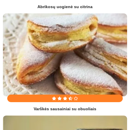
Abrikosų uogienė su citrina
Varškės sausainiai su obuoliais