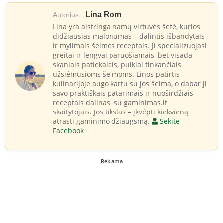
Lina Rom
Autorius:
Lina yra aistringa namų virtuvės šefė, kurios
didžiausias malonumas – dalintis išbandytais
ir mylimais šeimos receptais. Ji specializuojasi
greitai ir lengvai paruošiamais, bet visada
skaniais patiekalais, puikiai tinkančiais
užsiėmusioms šeimoms. Linos patirtis
kulinarijoje augo kartu su jos šeima, o dabar ji
savo praktiškais patarimais ir nuoširdžiais
receptais dalinasi su gaminimas.lt
skaitytojais. Jos tikslas – įkvėpti kiekvieną
atrasti gaminimo džiaugsmą.
Sekite
Facebook
Reklama