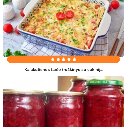
Kalakutienos faršo troškinys su cukinija