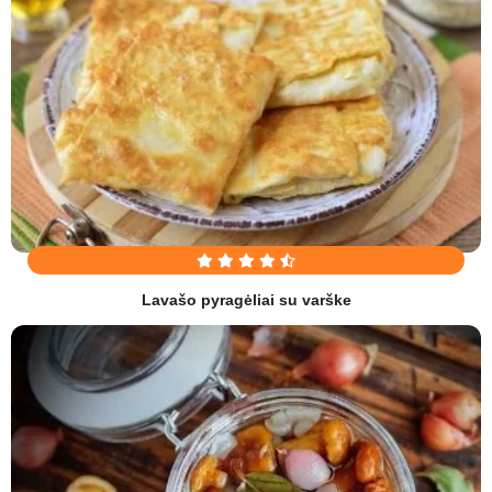
Lavašo pyragėliai su varške