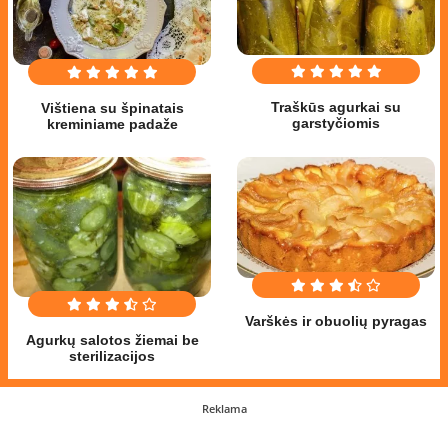
Traškūs agurkai su
Vištiena su špinatais
garstyčiomis
kreminiame padaže
Varškės ir obuolių pyragas
Agurkų salotos žiemai be
sterilizacijos
Reklama