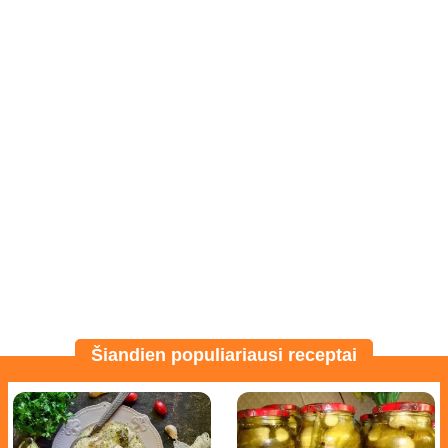
Šiandien populiariausi receptai