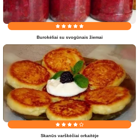
Burokėliai su svogūnais žiemai
Skanūs varškėčiai orkaitėje