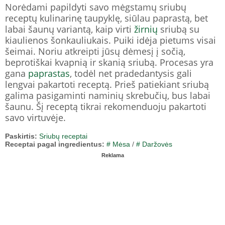
Norėdami papildyti savo mėgstamų sriubų
receptų kulinarinę taupyklę, siūlau paprastą, bet
labai šaunų variantą, kaip virti
žirnių
sriubą su
kiaulienos šonkauliukais. Puiki idėja pietums visai
šeimai. Noriu atkreipti jūsų dėmesį į sočią,
beprotiškai kvapnią ir skanią sriubą. Procesas yra
gana
paprastas
, todėl net pradedantysis gali
lengvai pakartoti receptą. Prieš patiekiant sriubą
galima pasigaminti naminių skrebučių, bus labai
šaunu. Šį receptą tikrai rekomenduoju pakartoti
savo virtuvėje.
Paskirtis:
Sriubų receptai
Receptai pagal ingredientus:
# Mėsa
/
# Daržovės
Reklama